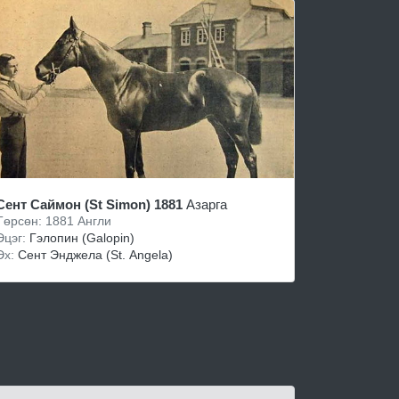
Сент Саймон (St Simon) 1881
Азарга
Төрсөн: 1881 Англи
Эцэг:
Гэлoпин (Galopin)
Эх:
Сeнт Энджeла (St. Angela)