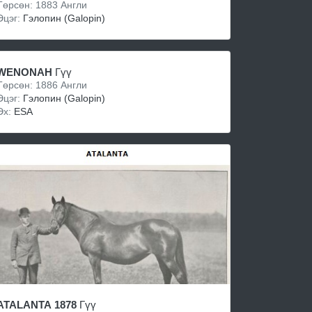
Төрсөн: 1883 Англи
Эцэг:
Гэлопин (Galopin)
WENONAH
Гүү
Төрсөн: 1886 Англи
Эцэг:
Гэлопин (Galopin)
Эх:
ESA
ATALANTA 1878
Гүү