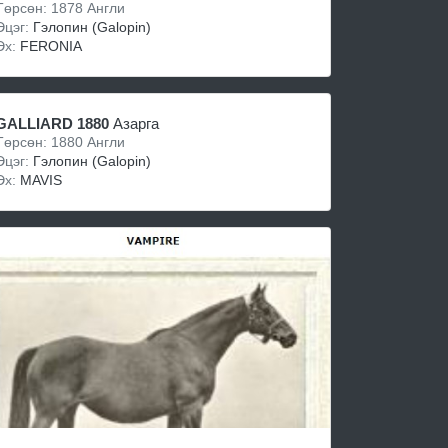
Төрсөн: 1878 Англи
Эцэг:
Гэлопин (Galopin)
Эх:
FERONIA
GALLIARD 1880
Азарга
Төрсөн: 1880 Англи
Эцэг:
Гэлопин (Galopin)
Эх:
MAVIS