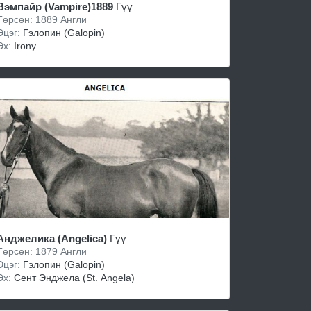
Вэмпайр (Vampire)1889
Гүү
Төрсөн: 1889 Англи
Эцэг:
Гэлoпин (Galopin)
Эх:
Irony
Анджелика (Angelica)
Гүү
Төрсөн: 1879 Англи
Эцэг:
Гэлoпин (Galopin)
Эх:
Сент Энджела (St. Angela)