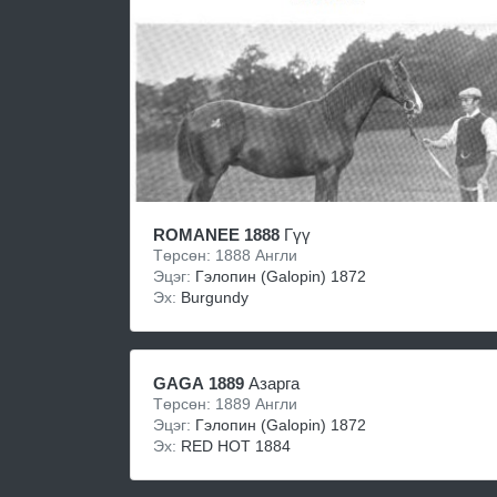
ROMANEE 1888
Гүү
Төрсөн: 1888 Англи
Эцэг:
Гэлопин (Galopin) 1872
Эх:
Burgundy
GAGA 1889
Азарга
Төрсөн: 1889 Англи
Эцэг:
Гэлопин (Galopin) 1872
Эх:
RED HOT 1884