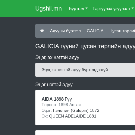
Ugshil.mn
Бүртгэл
Тэргүүлэх үзүүлэлт
Адууны бүртгэл
GALICIA
Цусан төрли
GALICIA гүүний цусан төрлийн аду
Эцэг, эх нэгтэй адуу
Эцэг, эх нэгтэй адуу бүртгэгдээгүй.
Эцэг нэгтэй адуу
AIDA 1898
Гүү
Төрсөн: 1898 Англи
Эцэг:
Гэлопин (Galopin) 1872
Эх:
QUEEN ADELAIDE 1881