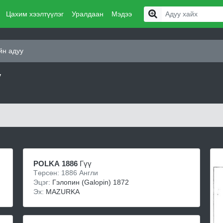
Цахим хээлтүүлэг
Уралдаан
Мэдээ
йн адуу
у
POLKA 1886
Гүү
Төрсөн: 1886 Англи
Эцэг:
Гэлопин (Galopin) 1872
Эх:
MAZURKA