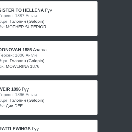
SISTER TO HELLENA
Гүү
Төрсөн: 1887 Англи
Эцэг:
Гэлопин (Galopin)
Эх:
MOTHER SUPERIOR
DONOVAN 1886
Азарга
Төрсөн: 1886 Англи
Эцэг:
Гэлопин (Galopin)
Эх:
MOWERINA 1876
WEIR 1896
Гүү
Төрсөн: 1896 Англи
Эцэг:
Гэлопин (Galopin)
Эх:
Дии DEE
RATTLEWINGS
Гүү