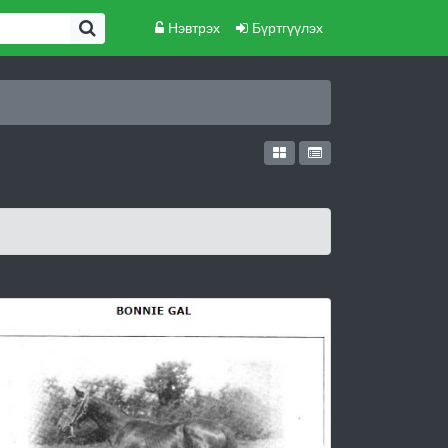
Нэвтрэх
Бүртгүүлэх