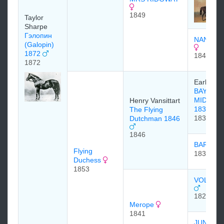
1849
Taylor
Sharpe
Гэлопин
NAN DA
(Galopin)
1872
1844
1872
Earl of J
BAY
MIDDLE
Henry Vansittart
1833
The Flying
1833
Dutchman 1846
1846
BARBEL
Flying
1836
Duchess
1853
VOLTAIR
1826
Merope
1841
JUNIPE