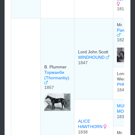
1817
Mr. Giffa
Pantaloo
1824
Lord John Scott
WINDHOUND
1847
B. Plummer
Торманби
Lord
(Thormanby)
Westmins
PHRYNE
1857
1840
MULEY
MOLOC
1830
ALICE
HAWTHORN
1838
Mr. Cock.