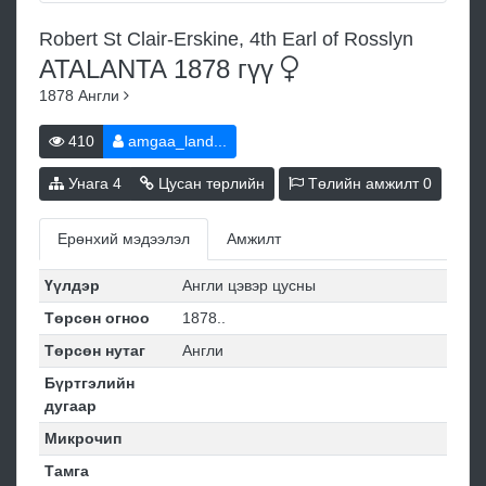
Robert St Clair-Erskine, 4th Earl of Rosslyn
ATALANTA 1878
гүү
1878
Англи
410
amgaa_land...
Унага
4
Цусан төрлийн
Төлийн амжилт
0
Ерөнхий мэдээлэл
Амжилт
Үүлдэр
Англи цэвэр цусны
Төрсөн огноо
1878..
Төрсөн нутаг
Англи
Бүртгэлийн
дугаар
Микрочип
Тамга