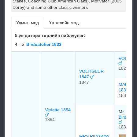
Stakes, Coaching Club American Oaks), Motivator (2005
Derby) and some other classic winners
Удмын мод
Үр төлийн мод
5 үе доторх төрлийн нийлүүлэг:
4 - 5
Birdcatcher 1833
VOLTAIR
1826
VOLTIGEUR
1847
1847
MARTHA
1837
1837
Vedette 1854
Mr. Hunt
Birdcatc
1854
1833
MRS RIDGWAY