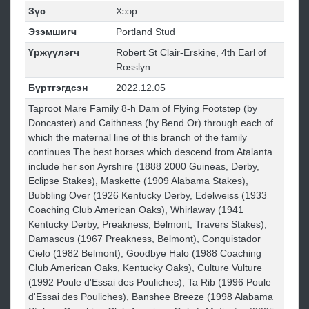
Зүс
Хээр
Эзэмшигч
Portland Stud
Үржүүлэгч
Robert St Clair-Erskine, 4th Earl of
Rosslyn
Бүртгэгдсэн
2022.12.05
Taproot Mare Family 8-h Dam of Flying Footstep (by
Doncaster) and Caithness (by Bend Or) through each of
which the maternal line of this branch of the family
continues The best horses which descend from Atalanta
include her son Ayrshire (1888 2000 Guineas, Derby,
Eclipse Stakes), Maskette (1909 Alabama Stakes),
Bubbling Over (1926 Kentucky Derby, Edelweiss (1933
Coaching Club American Oaks), Whirlaway (1941
Kentucky Derby, Preakness, Belmont, Travers Stakes),
Damascus (1967 Preakness, Belmont), Conquistador
Cielo (1982 Belmont), Goodbye Halo (1988 Coaching
Club American Oaks, Kentucky Oaks), Culture Vulture
(1992 Poule d'Essai des Pouliches), Ta Rib (1996 Poule
d'Essai des Pouliches), Banshee Breeze (1998 Alabama