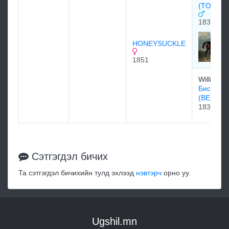
(TOUCH
1831
HONEYSUCKLE
1851
William 
Бисуинг
(BEESW
1833
Сэтгэгдэл бичих
Та сэтгэгдэл бичихийн тулд эхлээд
нэвтэрч
орно уу.
Ugshil.mn