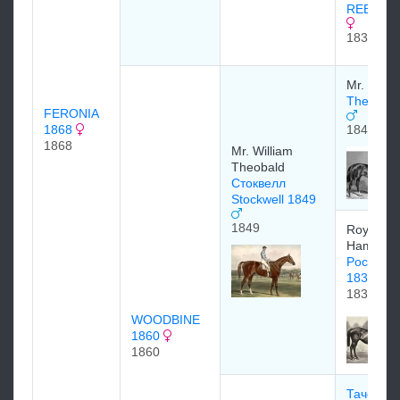
REBECCA
1831
Mr. Watts
The Baro
FERONIA
1868
1842
1868
Mr. William
Theobald
Стоквелл
Stockwell 1849
1849
Royal Stu
Hampton 
Pocahont
1837
1837
WOODBINE
1860
1860
Тачстоун