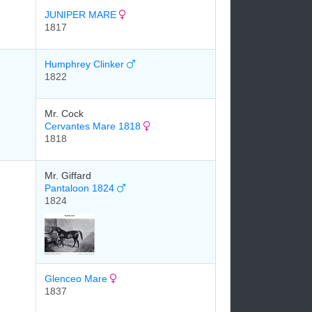
JUNIPER MARE
1817
Humphrey Clinker
1822
Mr. Cock
Cervantes Mare 1818
1818
Mr. Giffard
Pantaloon 1824
1824
Glenceo Mare
1837