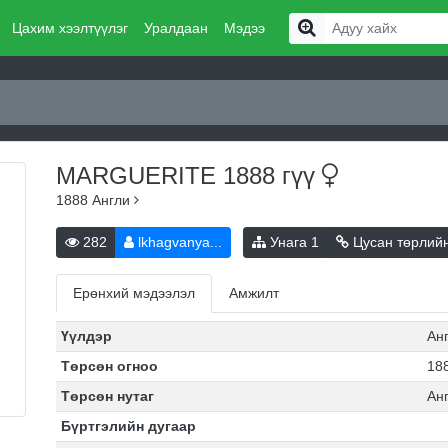
Цахим хээлтүүлэг
Уралдаан
Мэдээ
MARGUERITE 1888
гүү
1888
Англи
282
lkhagvanya...
Унага
1
Цусан төрлий
Ерөнхий мэдээлэл
Амжилт
Үүлдэр
Ан
Төрсөн огноо
188
Төрсөн нутаг
Ан
Бүртгэлийн дугаар