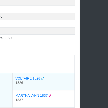
эр
24.03.27
VOLTAIRE 1826
1826
MARTHA LYNN 1837
1837