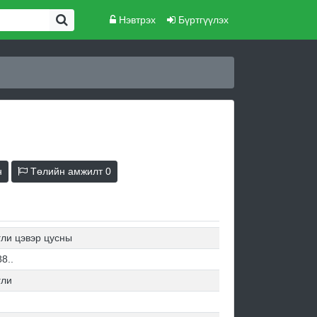
Нэвтрэх
Бүртгүүлэх
н
Төлийн амжилт
0
гли цэвэр цусны
8..
гли