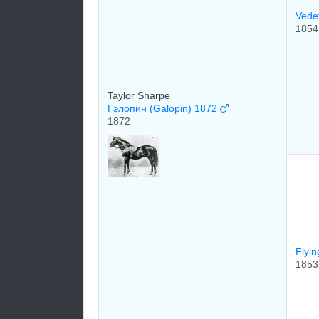
Vede
1854
Taylor Sharpe
Гэлопин (Galopin) 1872
1872
Flyi
1853