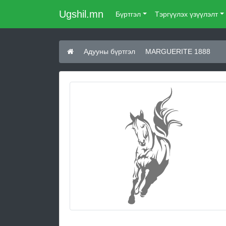
Ugshil.mn
Бүртгэл
Тэргүүлэх үзүүлэлт
Адууны бүртгэл
MARGUERITE 1888