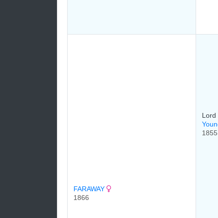
Lord
Youn
1855
FARAWAY
1866