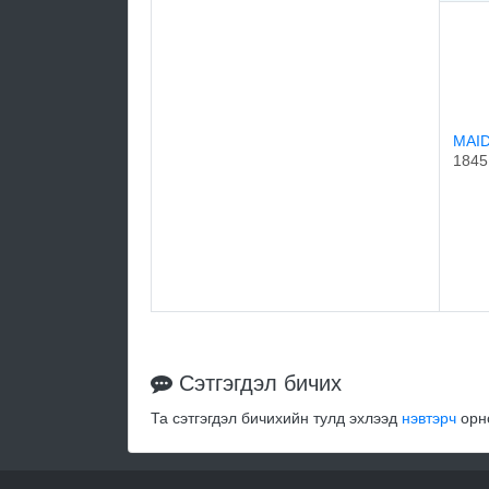
MAI
1845
Сэтгэгдэл бичих
Та сэтгэгдэл бичихийн тулд эхлээд
нэвтэрч
орно