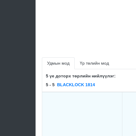
Удмын мод
Үр төлийн мод
5 үе доторх төрлийн нийлүүлэг:
5 - 5
BLACKLOCK 1814