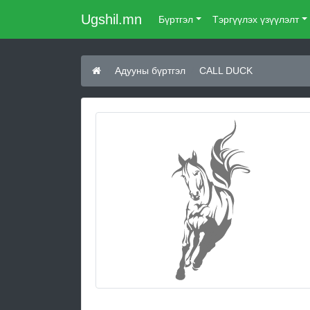
Ugshil.mn
Бүртгэл
Тэргүүлэх үзүүлэлт
Адууны бүртгэл
CALL DUCK