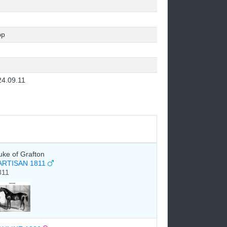
эр
24.09.11
uke of Grafton
ARTISAN 1811
811