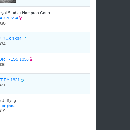
oyal Stud at Hampton Court
ARPESSA
830
PIRUS 1834
834
ORTRESS 1836
836
ERRY 1821
821
r J. Byng.
eorgiana
819