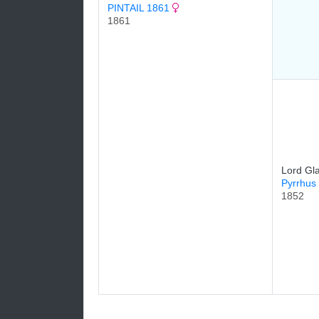
PINTAIL 1861
1861
Lord Gl
Pyrrhus
1852