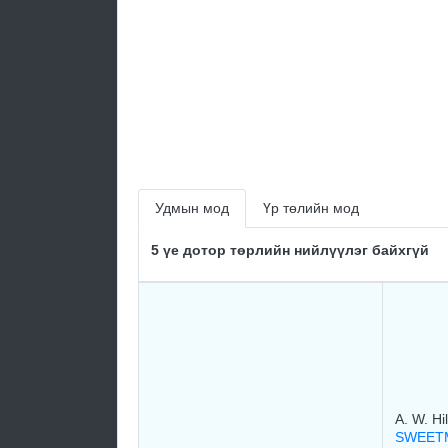
Удмын мод
Үр төлийн мод
5 үе дотор төрлийн нийлүүлэг байхгүй
A. W. Hil
SWEET