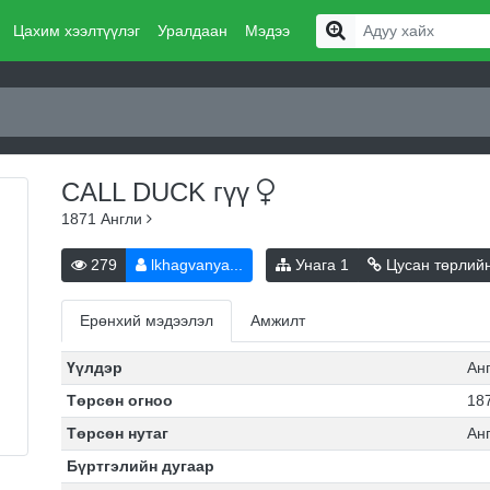
Цахим хээлтүүлэг
Уралдаан
Мэдээ
CALL DUCK
гүү
1871
Англи
279
lkhagvanya...
Унага
1
Цусан төрлий
Ерөнхий мэдээлэл
Амжилт
Үүлдэр
Ан
Төрсөн огноо
187
Төрсөн нутаг
Ан
Бүртгэлийн дугаар