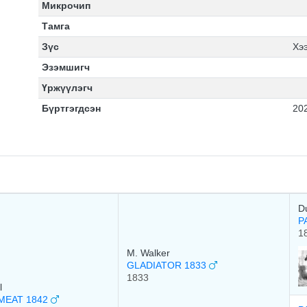
Микрочип
Тамга
Зүс
Хэ
Эзэмшигч
Үржүүлэгч
Бүртгэгдсэн
20
D
P
1
M. Walker
GLADIATOR 1833
1833
l
MEAT 1842