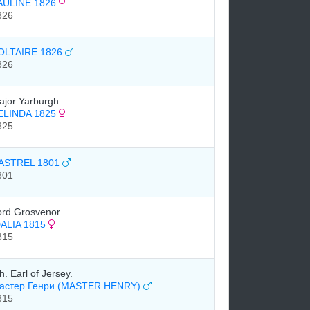
AULINE 1826
826
OLTAIRE 1826
826
ajor Yarburgh
ELINDA 1825
825
ASTREL 1801
801
ord Grosvenor.
DALIA 1815
815
h. Earl of Jersey.
астер Генри (MASTER HENRY)
815