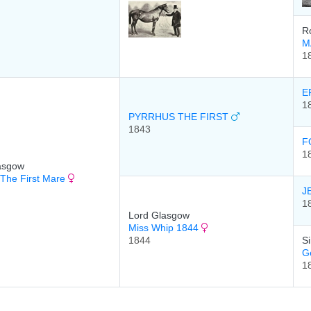
R
M
1
E
1
PYRRHUS THE FIRST
1843
F
1
asgow
 The First Mare
J
1
Lord Glasgow
Miss Whip 1844
1844
Si
G
1