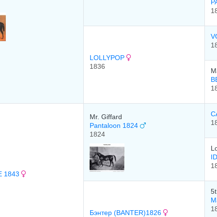
P
1
V
1
LOLLYPOP
1836
M
B
1
C
Mr. Giffard
1
Pantaloon 1824
1824
L
I
1
 1843
5t
М
1
Бэнтер (BANTER)1826