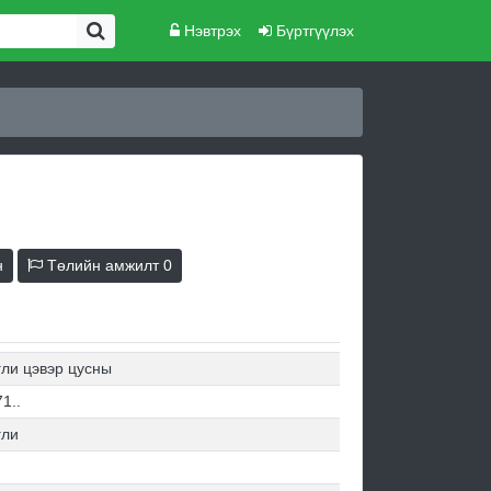
Нэвтрэх
Бүртгүүлэх
н
Төлийн амжилт
0
гли цэвэр цусны
1..
гли