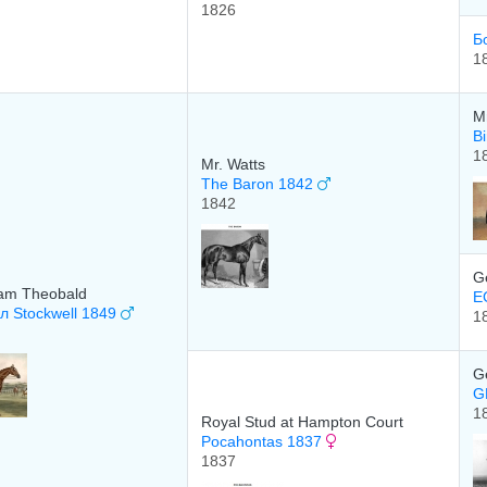
1826
Б
1
M
B
1
Mr. Watts
The Baron 1842
1842
G
liam Theobald
E
л Stockwell 1849
1
Ge
G
1
Royal Stud at Hampton Court
Pocahontas 1837
1837