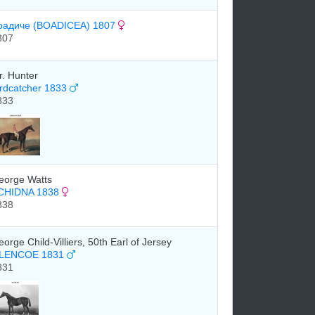
оадиче (BOADICEA) 1807
807
r. Hunter
irdcatcher 1833
833
eorge Watts
CHIDNA 1838
838
orge Child-Villiers, 50th Earl of Jersey
LENCOE 1831
831