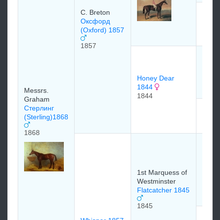
C. Breton
M. Bl
Оксфорд
Guicc
(Oxford) 1857
1823
1857
S. Ba
PLEN
1831
Honey Dear
1831
1844
Messrs.
1844
Graham
Стерлинг
MY 
(Sterling)1868
1841
1868
Тачс
(TO
1831
1st Marquess of
Westminster
Flatcatcher 1845
1845
Lord 