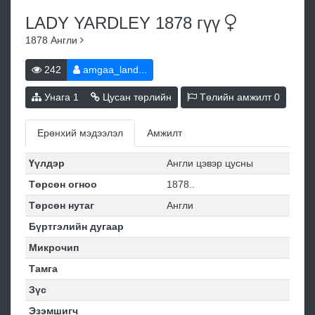
LADY YARDLEY 1878
гүү
1878
Англи
242
amgaa_land...
Унага
1
Цусан төрлийн
Төлийн амжилт
0
Ерөнхий мэдээлэл
Амжилт
Үүлдэр
Англи цэвэр цусны
Төрсөн огноо
1878..
Төрсөн нутаг
Англи
Бүртгэлийн дугаар
Микрочип
Тамга
Зүс
Эзэмшигч