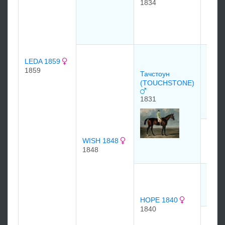
1834
ORVI
1812 
1812
Кэме
LEDA 1859
1822
1859
1822
Тачстоун
(TOUCHSTONE)
1831
Бэнт
(BAN
WISH 1848
1826
1848
MUL
1830
HOPE 1840
1840
PETE