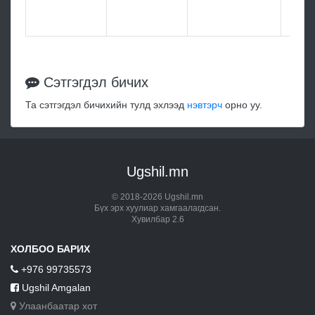
1826
1826
Сэтгэгдэл бичих
Та сэтгэгдэл бичихийн тулд эхлээд
нэвтэрч
орно уу.
Ugshil.mn
© 2018-2026 Ugshil.mn
Бүх эрх хуулиар хамгаалагдсан.
Хувилбар 2.6
ХОЛБОО БАРИХ
+976 99735573
Ugshil Amgalan
Улаанбаатар хот