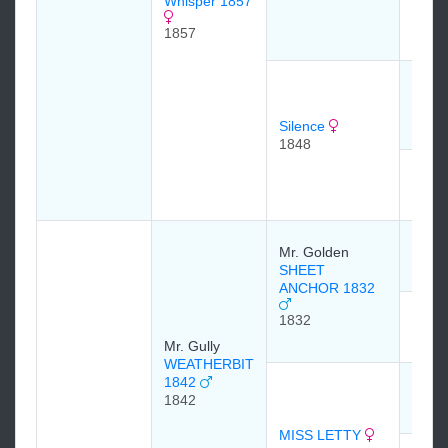
Whisper 1857
Deco
1830
1857
H. Ro
Melb
1834
Silence
1848
SEC
1841
LOTT
Mr. Golden
1820
SHEET
ANCHOR 1832
MORG
1832
1820
Mr. Gully
WEATHERBIT
1842
PRIA
1842
1827
MISS LETTY