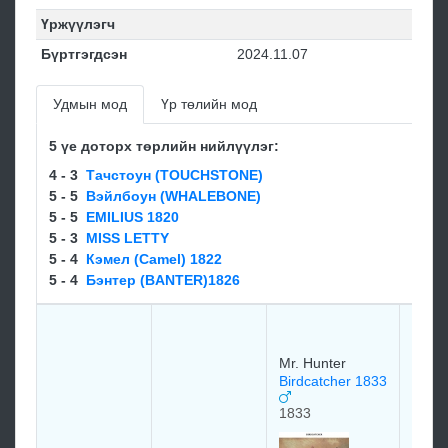
Үржүүлэгч
Бүртгэгдсэн
2024.11.07
Удмын мод
Үр төлийн мод
5 үе доторх төрлийн нийлүүлэг:
4 - 3
Тачстоун (TOUCHSTONE)
5 - 5
Вэйлбоун (WHALEBONE)
5 - 5
EMILIUS 1820
5 - 3
MISS LETTY
5 - 4
Кэмел (Camel) 1822
5 - 4
Бэнтер (BANTER)1826
Mr. L
Sir H
1826
Mr. Hunter
Birdcatcher 1833
1833