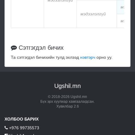
мэдээлэлгүй
мэдээл
мэдээлэлгүй
мэдээл
Сэтгэгдэл бичих
Та сэтгэгдэл бичихийн тулд эхлээд
нэвтэрч
орно уу.
Ugshil.mn
© 2018-2026 Ugshil.mn
Бүх эрх хуулиар хамгаалагдсан.
Хувилбар 2.6
ХОЛБОО БАРИХ
+976 99735573