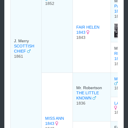
Mr. Gif
1852
Pantal
1824
1824
FAIR HELEN
1843
1843
J. Merry
SCOTTISH
Mr. Coc
CHIEF
REBEC
1861
1831
1831
MULEY
Mr. Robertson
1810
THE LITTLE
KNOWN
1836
LACER
1816
MISS ANN
1843
Earl of