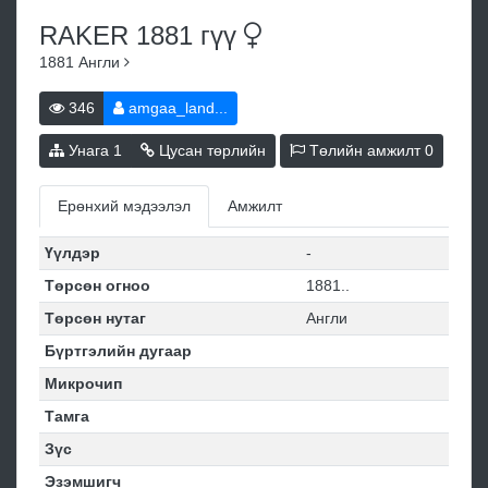
RAKER 1881
гүү
1881
Англи
346
amgaa_land...
Унага
1
Цусан төрлийн
Төлийн амжилт
0
Ерөнхий мэдээлэл
Амжилт
Үүлдэр
-
Төрсөн огноо
1881..
Төрсөн нутаг
Англи
Бүртгэлийн дугаар
Микрочип
Тамга
Зүс
Эзэмшигч