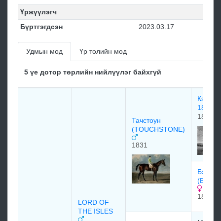
Үржүүлэгч
Бүртгэгдсэн
2023.03.17
Удмын мод
Үр төлийн мод
5 үе дотор төрлийн нийлүүлэг байхгүй
Кэмел 
1822
1822
Тачстоун
(TOUCHSTONE)
1831
Бэнтер
(BANT
1826
LORD OF
THE ISLES