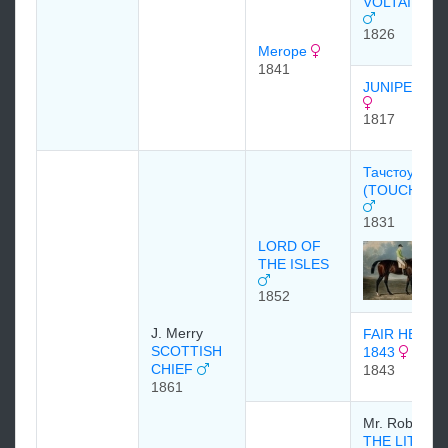
VOLTAIRE 1
1826
Merope
1841
JUNIPER M
1817
Тачстоун
(TOUCHSTO
1831
LORD OF
THE ISLES
1852
J. Merry
FAIR HELEN
SCOTTISH
1843
CHIEF
1843
1861
Mr. Robertso
THE LITTLE