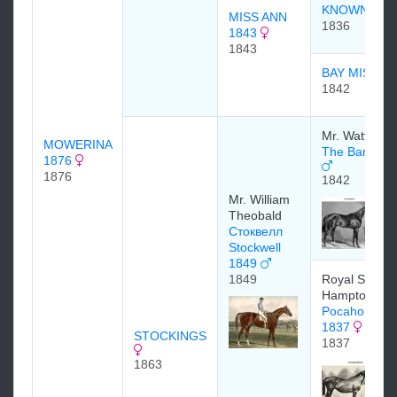
KNOWN
MISS ANN
1836
1843
1843
BAY MISSY
1842
Mr. Watts
MOWERINA
The Baron 1
1876
1876
1842
Mr. William
Theobald
Стоквелл
Stockwell
1849
1849
Royal Stud at
Hampton Cou
Pocahontas
1837
STOCKINGS
1837
1863