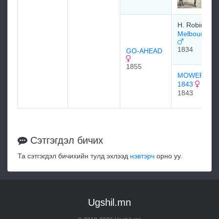
H. Robinson
Melbourne 1
1834
GO-AHEAD
1855
MOWERINA
1843
1843
Сэтгэгдэл бичих
Та сэтгэгдэл бичихийн тулд эхлээд
нэвтэрч
орно уу.
Ugshil.mn