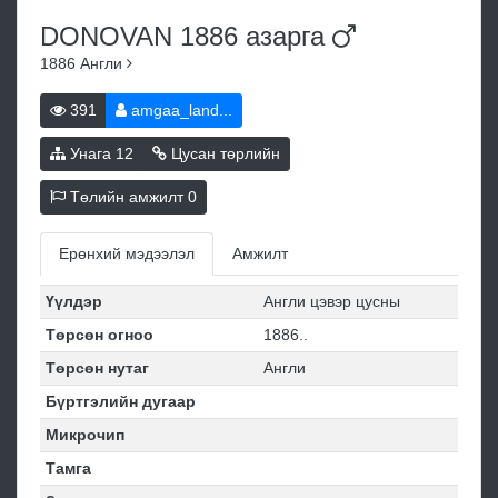
DONOVAN 1886
азарга
1886
Англи
391
amgaa_land...
Унага
12
Цусан төрлийн
Төлийн амжилт
0
Ерөнхий мэдээлэл
Амжилт
Үүлдэр
Англи цэвэр цусны
Төрсөн огноо
1886..
Төрсөн нутаг
Англи
Бүртгэлийн дугаар
Микрочип
Тамга