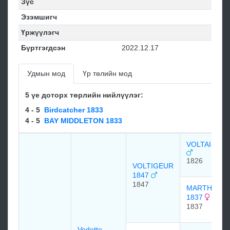
Зүс
Эзэмшигч
Үржүүлэгч
Бүртгэгдсэн
2022.12.17
Удмын мод
Үр төлийн мод
5 үе доторх төрлийн нийлүүлэг:
4 - 5
Birdcatcher 1833
4 - 5
BAY MIDDLETON 1833
VOLTAIRE 1
1826
VOLTIGEUR
1847
1847
MARTHA LY
1837
1837
Vedette