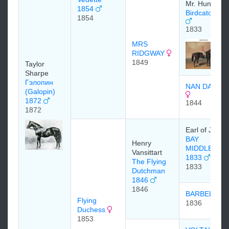
Mr. Hunter
1854
Birdcatcher 
1854
1833
MRS
RIDGWAY
1849
Taylor
Sharpe
Гэлопин
NAN DARRE
(Galopin)
1872
1844
1872
Earl of Jerse
BAY
Henry
MIDDLETON
Vansittart
1833
The Flying
1833
Dutchman
1846
1846
BARBELLE
Flying
1836
Duchess
1853