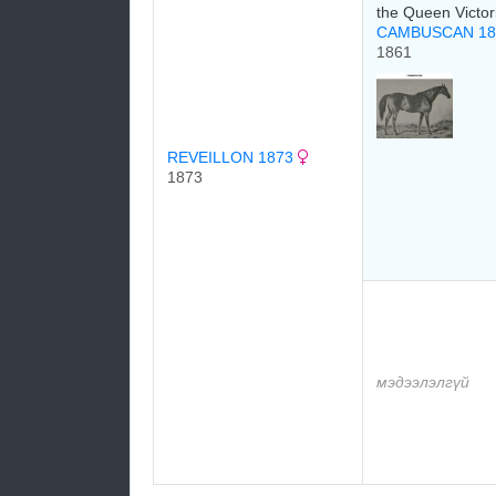
the Queen Victo
CAMBUSCAN 1
1861
REVEILLON 1873
1873
мэдээлэлгүй