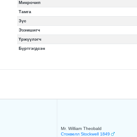
Микрочип
Тамга
Зүс
Эзэмшигч
Үржүүлэгч
Бүртгэгдсэн
Mr. William Theobald
Стоквелл Stockwell 1849