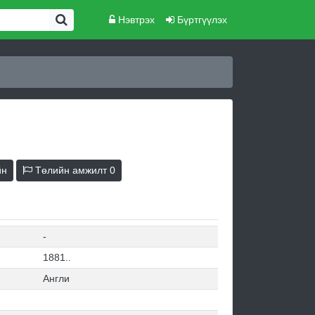
Нэвтрэх
Бүртгүүлэх
йн
Төлийн амжилт
0
-
1881..
Англи