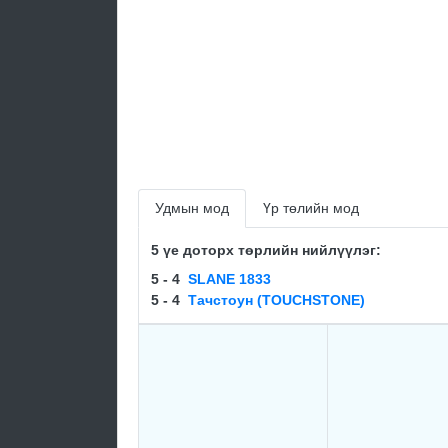
Удмын мод
Үр төлийн мод
5 үе доторх төрлийн нийлүүлэг:
5 - 4
SLANE 1833
5 - 4
Тачстоун (TOUCHSTONE)