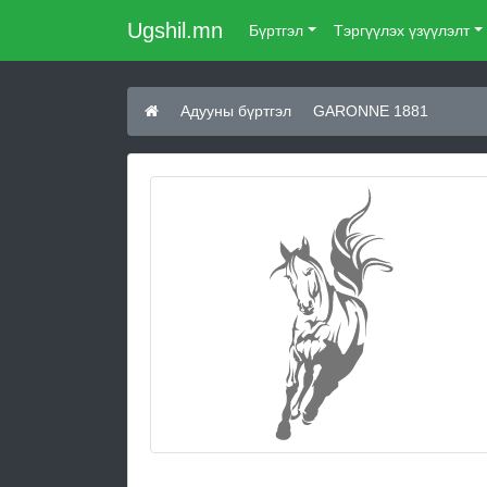
Ugshil.mn
Бүртгэл
Тэргүүлэх үзүүлэлт
Адууны бүртгэл
GARONNE 1881