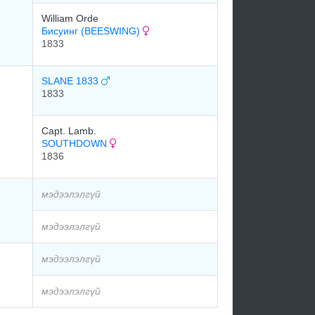
William Orde
Бисуинг (BEESWING)
1833
SLANE 1833
1833
Capt. Lamb.
SOUTHDOWN
1836
мэдээлэлгүй
мэдээлэлгүй
мэдээлэлгүй
мэдээлэлгүй