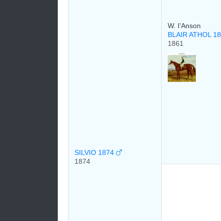
W. I'Anson
BLAIR ATHOL 1
1861
SILVIO 1874
1874