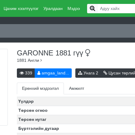
Цахим хээлтүүлэг
Уралдаан
Мэдээ
GARONNE 1881
гүү
1881
Англи
339
amgaa_land...
Унага
2
Цусан төрли
Ерөнхий мэдээлэл
Амжилт
Үүлдэр
Төрсөн огноо
Төрсөн нутаг
Бүртгэлийн дугаар