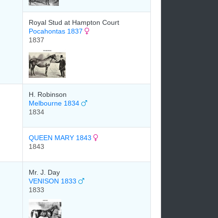
Royal Stud at Hampton Court
Pocahontas 1837
1837
H. Robinson
Melbourne 1834
1834
QUEEN MARY 1843
1843
Mr. J. Day
VENISON 1833
1833