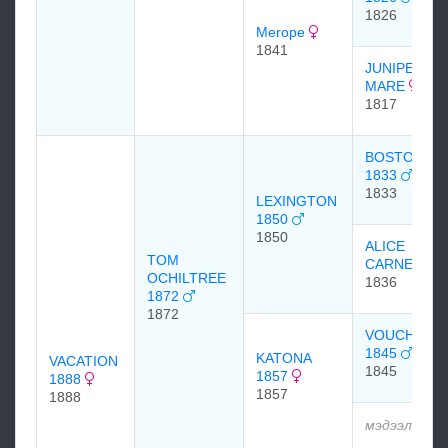
1826
Merope
1841
JUNIPER
MARE
1817
BOSTON
1833
1833
LEXINGTON
1850
1850
ALICE
TOM
CARNEAL
OCHILTREE
1836
1872
1872
VOUCHER
1845
KATONA
VACATION
1845
1857
1888
1857
1888
мэдээлэлгү