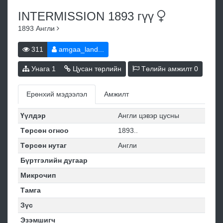
INTERMISSION 1893
гүү
1893
Англи
311
amgaa_land...
Унага
1
Цусан төрлийн
Төлийн амжилт
0
Ерөнхий мэдээлэл
Амжилт
Үүлдэр
Англи цэвэр цусны
Төрсөн огноо
1893..
Төрсөн нутаг
Англи
Бүртгэлийн дугаар
Микрочип
Тамга
Зүс
Эзэмшигч