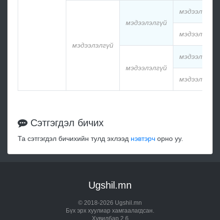
мэдээлэлгү
мэдээлэлгүй
мэдээлэлгү
мэдээлэлгүй
мэдээлэлгү
мэдээлэлгүй
мэдээлэлгү
Сэтгэгдэл бичих
Та сэтгэгдэл бичихийн тулд эхлээд
нэвтэрч
орно уу.
Ugshil.mn
© 2018-2026 Ugshil.mn
Бүх эрх хуулиар хамгаалагдсан.
Хувилбар 2.6