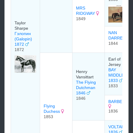
MRS
RIDGWAY
1849
Taylor
Sharpe
NAN
Гэлопин
DARRELL
(Galopin)
1844
1872
1872
Earl of
Jersey
BAY
Henry
MIDDLETON
Vansittart
1833
The Flying
1833
Dutchman
1846
1846
BARBELLE
Flying
1836
Duchess
1853
VOLTAIRE
1826