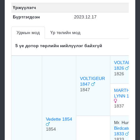
Үржүүлэгч
Бүртгэгдсэн
2023.12.17
Удмын мод
Үр төлийн мод
5 үе дотор төрлийн нийлүүлэг байхгүй
VOLTAIRE
1826
1826
VOLTIGEUR
1847
1847
MARTHA
LYNN 1837
1837
Vedette 1854
Mr. Hunter
Birdcatcher
1854
1833
1833