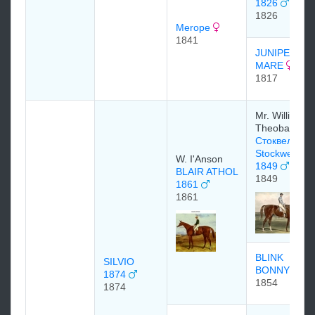
1826
1826
Merope
1841
JUNIPER
MARE
1817
Mr. William
Theobald
Стоквелл
Stockwell
W. I'Anson
1849
BLAIR ATHOL
1849
1861
1861
BLINK
SILVIO
BONNY
1874
1854
1874