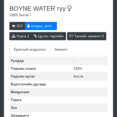
BOYNE WATER
гүү
1889
Англи
323
amgaa_land...
Унага
1
Цусан төрлийн
Төлийн амжилт
0
Ерөнхий мэдээлэл
Амжилт
Үүлдэр
-
Төрсөн огноо
1889..
Төрсөн нутаг
Англи
Бүртгэлийн дугаар
Микрочип
Тамга
Зүс
Эзэмшигч