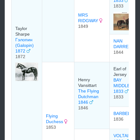
1833
1833
MRS
RIDGWAY
1849
Taylor
Sharpe
Гэлопин
NAN
(Galopin)
DARRELL
1872
1844
1872
Earl of
Jersey
Henry
BAY
Vansittart
MIDDLETON
The Flying
1833
Dutchman
1833
1846
1846
BARBELLE
Flying
1836
Duchess
1853
VOLTAIRE