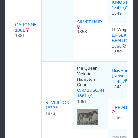
KINGSTON
1849
1849
SILVERHAIR
GARONNE
R. Wright
1881
1858
ENGLANDS
1881
BEAUTY
1850
1850
the Queen
Ньюминстер
Victoria,
(Newminster)
Hampton
1848
Court
1848
CAMBUSCAN
1861
1861
REVEILLON
THE ARROW
1873
1873
1850
мэдээлэлгүй