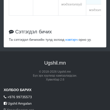
мэдээлэлгүй
мэдээлэлгүй
Сэтгэгдэл бичих
Та сэтгэгдэл бичихийн тулд эхлээд
нэвтэрч
орно уу.
Ugshil.mn
© 2018-2026 Ugshil.mn
Бүх эрх хуулиар хамгаалагдсан.
Хувилбар 2.6
ХОЛБОО БАРИХ
+976 99735573
Ugshil Amgalan
Улаанбаатар хот