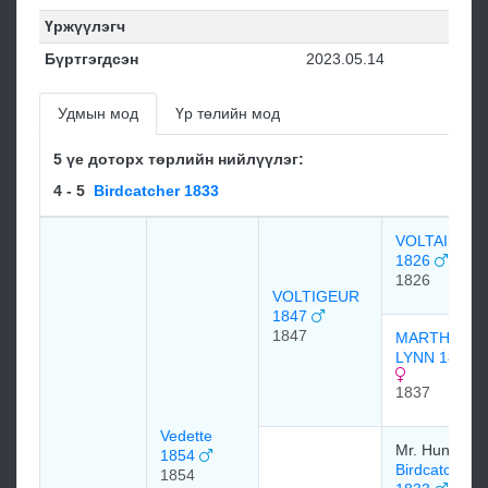
Үржүүлэгч
Бүртгэгдсэн
2023.05.14
Удмын мод
Үр төлийн мод
5 үе доторх төрлийн нийлүүлэг:
4 - 5
Birdcatcher 1833
VOLTAIRE
1826
1826
VOLTIGEUR
1847
1847
MARTHA
LYNN 1837
1837
Vedette
Mr. Hunter
1854
Birdcatcher
1854