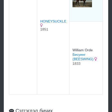
Бэн
(BA
182
HONEYSUCKLE
Hum
1851
Osb
DR
18
181
William Orde
Бисуинг
(BEESWING)
1833
Mr. 
AR
MA
181
Сэтгэгдэл бичих