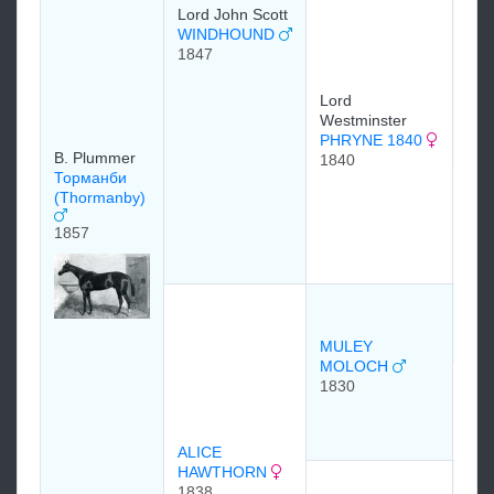
Тач
Lord John Scott
(T
WINDHOUND
1847
183
Lord
Westminster
PHRYNE 1840
B. Plummer
1840
Торманби
Lor
(Thormanby)
Wes
Dec
1857
183
MU
181
MULEY
MOLOCH
1830
Tom
NA
181
ALICE
HAWTHORN
LO
1838