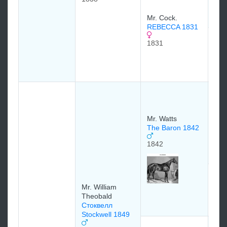
182
Mr. Cock.
REBECCA 1831
Mr.
1831
Cer
18
181
Mr.
Bir
183
Mr. Watts
The Baron 1842
1842
Geo
ECH
Mr. William
Theobald
183
Стоквелл
Stockwell 1849