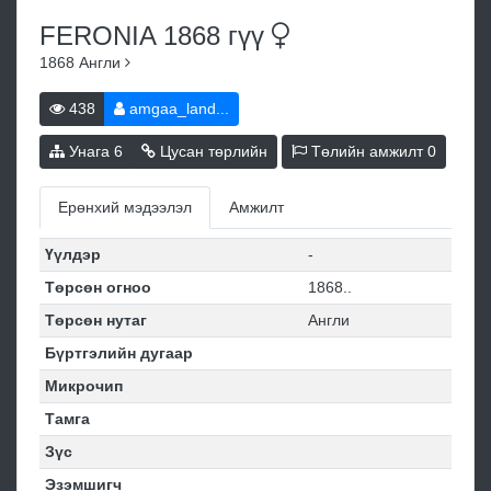
FERONIA 1868
гүү
1868
Англи
438
amgaa_land...
Унага
6
Цусан төрлийн
Төлийн амжилт
0
Ерөнхий мэдээлэл
Амжилт
Үүлдэр
-
Төрсөн огноо
1868..
Төрсөн нутаг
Англи
Бүртгэлийн дугаар
Микрочип
Тамга
Зүс
Эзэмшигч