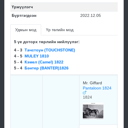
Үржүүлэгч
Бүртгэгдсэн
2022.12.05
Удмын мод
Үр төлийн мод
5 үе доторх төрлийн нийлүүлэг:
4 - 3
Тачстоун (TOUCHSTONE)
4 - 5
MULEY 1810
5 - 4
Кэмел (Camel) 1822
5 - 4
Бэнтер (BANTER)1826
CAS
Mr. Giffard
Pantaloon 1824
180
1824
Lor
IDA
181