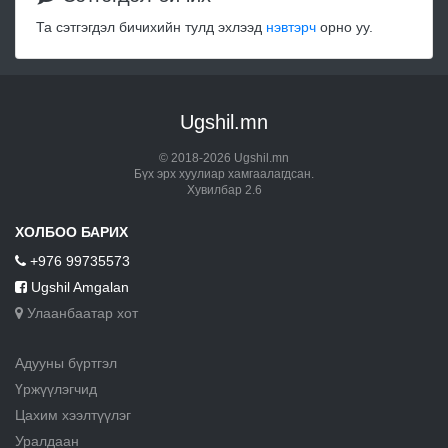
Та сэтгэгдэл бичихийн тулд эхлээд
нэвтэрч
орно уу.
Ugshil.mn
© 2018-2026 Ugshil.mn
Бүх эрх хуулиар хамгаалагдсан.
Хувилбар 2.6
ХОЛБОО БАРИХ
+976 99735573
Ugshil Amgalan
Улаанбаатар хот
Адууны бүртгэл
Үржүүлэгчид
Цахим хээлтүүлэг
Уралдаан