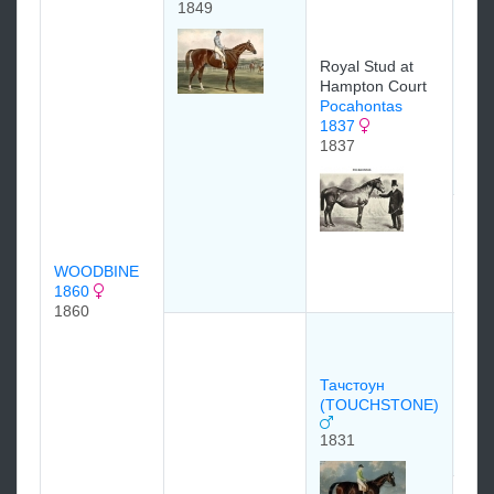
Geo
1849
Vill
of 
GL
Royal Stud at
Hampton Court
183
Pocahontas
1837
1837
Roy
Ham
MA
WOODBINE
183
1860
1860
Кэм
18
182
Тачстоун
(TOUCHSTONE)
1831