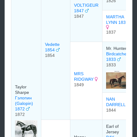
1826
VOLTIGEUR
1847
1847
MARTHA
LYNN 1837
1837
Vedette
Mr. Hunter
1854
Birdcatcher
1854
1833
1833
MRS
RIDGWAY
1849
Taylor
Sharpe
Гэлопин
NAN
(Galopin)
DARRELL
1872
1844
1872
Earl of
Jersey
Henry