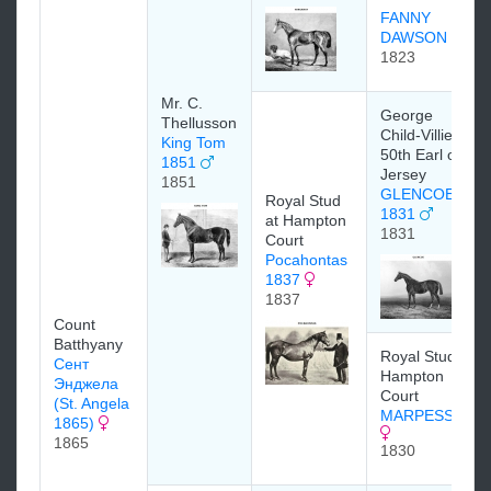
FANNY
DAWSON
1823
Mr. C.
George
Thellusson
Child-Villiers,
King Tom
50th Earl of
1851
Jersey
1851
GLENCOE
Royal Stud
1831
at Hampton
1831
Court
Pocahontas
1837
1837
Count
Batthyany
Royal Stud at
Сент
Hampton
Энджела
Court
(St. Angela
MARPESSA
1865)
1865
1830