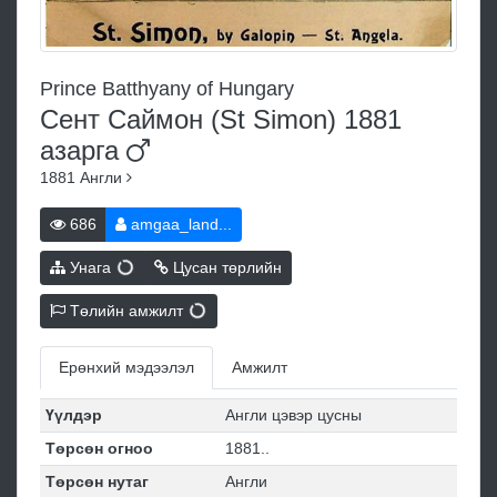
Prince Batthyany of Hungary
Сент Саймон (St Simon) 1881
азарга
1881
Англи
686
amgaa_land...
Унага
Цусан төрлийн
Төлийн амжилт
Ерөнхий мэдээлэл
Амжилт
Үүлдэр
Англи цэвэр цусны
Төрсөн огноо
1881..
Төрсөн нутаг
Англи