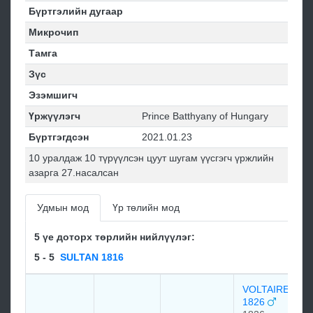
Бүртгэлийн дугаар
Микрочип
Тамга
Зүс
Эзэмшигч
Үржүүлэгч
Prince Batthyany of Hungary
Бүртгэгдсэн
2021.01.23
10 уралдаж 10 түрүүлсэн цуут шугам үүсгэгч үржлийн
азарга 27.насалсан
Удмын мод
Үр төлийн мод
5 үе доторх төрлийн нийлүүлэг:
5 - 5
SULTAN 1816
VOLTAIRE
1826