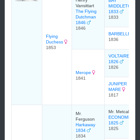
BAY
Vansittart
MIDDLETON
The Flying
1833
Dutchman
1833
1846
1846
BARBELLE
Flying
1836
Duchess
1853
VOLTAIRE
1826
1826
Merope
1841
JUNIPER
MARE
1817
Mr. Metcalfe
Mr.
ECONOMIST
Ferguson
1825
Harkaway
1825
1834
1834