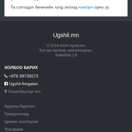
Та сэтгэгдэл бичихийн тулд эхлээд
нэвтэрч
орно уу.
Ugshil.mn
© 2018-2026 Ugshil.mn
Бүх эрх хуулиар хамгаалагдсан.
Хувилбар 2.6
ХОЛБОО БАРИХ
+976 99735573
Ugshil Amgalan
Улаанбаатар хот
Адууны бүртгэл
Үржүүлэгчид
Цахим хээлтүүлэг
Уралдаан