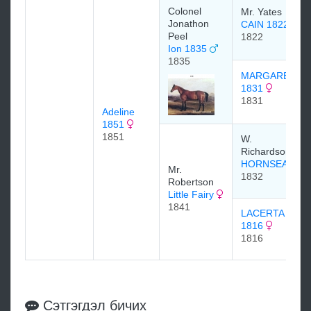
Colonel
Mr. Yates
Jonathon
CAIN 1822
Peel
1822
Ion 1835
1835
MARGARET
1831
1831
Adeline
1851
1851
W.
Richardson
HORNSEA
Mr.
1832
Robertson
Little Fairy
1841
LACERTA
1816
1816
Сэтгэгдэл бичих