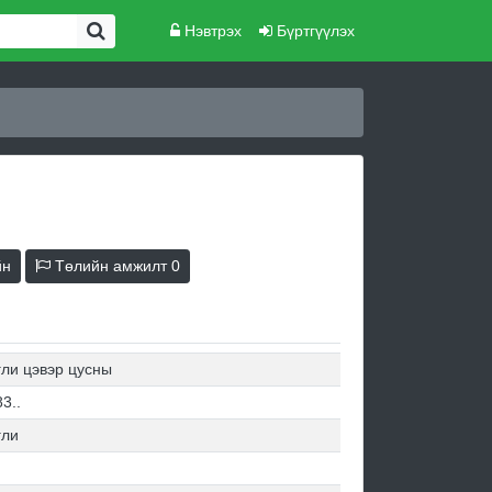
Нэвтрэх
Бүртгүүлэх
йн
Төлийн амжилт
0
гли цэвэр цусны
3..
гли