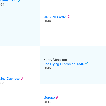
edette 1854
854
MRS RIDGWAY
1849
Henry Vansittart
The Flying Dutchman 1846
1846
lying Duchess
853
Merope
1841