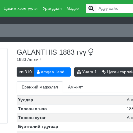
Цахим хээлтүүлэг
Уралдаан
Мэдээ
GALANTHIS 1883
гүү
1883
Англи
310
amgaa_land...
Унага
1
Цусан төрли
Ерөнхий мэдээлэл
Амжилт
Үүлдэр
Ан
Төрсөн огноо
188
Төрсөн нутаг
Ан
Бүртгэлийн дугаар