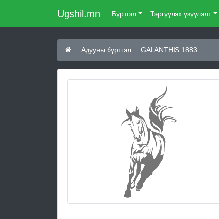
Ugshil.mn
Бүртгэл
Тэргүүлэх үзүүлэлт
Адууны бүртгэл
GALANTHIS 1883