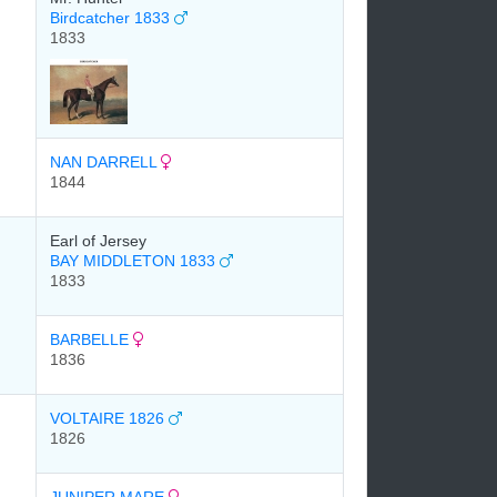
Birdcatcher 1833
1833
NAN DARRELL
1844
Earl of Jersey
BAY MIDDLETON 1833
1833
BARBELLE
1836
VOLTAIRE 1826
1826