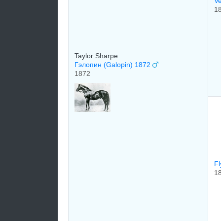
V
1
Taylor Sharpe
Гэлопин (Galopin) 1872
1872
F
1