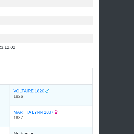
23.12.02
VOLTAIRE 1826
1826
MARTHA LYNN 1837
1837
Mr. Hunter