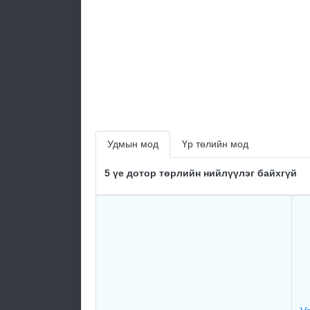
Удмын мод
Үр төлийн мод
5 үе дотор төрлийн нийлүүлэг байхгүй