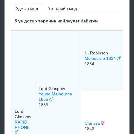
Удмын мод
Үр төлийн мод
5 үе дотор төрлийн нийлүүлэг байхгүй
H
C
1
H. Robinson
Melbourne 1834
1834
M
C
M
1
Lord Glasgow
Young Melbourne
M
1855
P
1855
1
Lord
1
Glasgow
RAPID
Clarissa
RHONE
1846