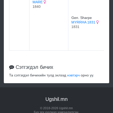
MARE
W
1840
M
A
1
Gen. Sharpe
MYRRHA 1831
1831
S
R
B
1
Сэтгэгдэл бичих
Та сэтгэгдэл бичихийн тулд эхлээд
нэвтэрч
орно уу.
Ugshil.mn
© 2018-2026 Ugshil.mn
Бүх эрх хуулиар хамгаалагдсан.