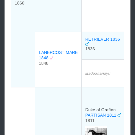
1860
G
M
1
м
RETRIEVER 1836
1836
LANERCOST MARE
м
1848
1848
м
мэдээлэлгүй
м
S
W
W
Duke of Grafton
1
PARTISAN 1811
1
1811