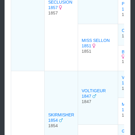
SECLUSION
PALM
1857
1838
1857
1838
COWL
1842
MISS SELLON
1851
1851
BELLE
1839
VOLTA
1826
1826
VOLTIGEUR
1847
1847
MART
1837
SKIRMISHER
1837
1854
1854
GARD