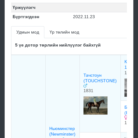
Үржүүлэгч
Бүртгэгдсэн
2022.11.23
Удмын мод
Үр төлийн мод
5 үе дотор төрлийн нийлүүлэг байхгүй
Кэмел
1822
1822
Тачстоун
(TOUCHSTONE)
1831
Бэнте
(BANT
1826
Ньюминстер
(Newminster)