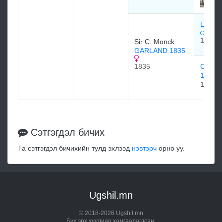
LANGA
1817
Sir C. Monck
GARLAND 1835
1835
CAST 
1828
1828
Сэтгэгдэл бичих
Та сэтгэгдэл бичихийн тулд эхлээд
нэвтэрч
орно уу.
Ugshil.mn
© 2018-2026 Ugshil.mn
Бүх эрх хуулиар хамгаалагдсан.