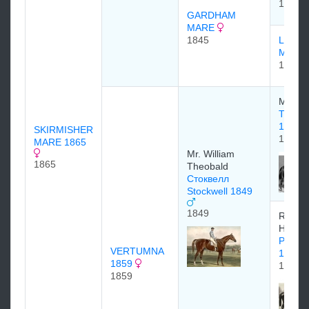
1834
GARDHAM
MARE
1845
LANG
MARE
1837
Mr. Wa
The B
1842
SKIRMISHER
1842
MARE 1865
Mr. William
1865
Theobald
Стоквелл
Stockwell 1849
1849
Royal 
Hampt
Pocah
VERTUMNA
1837
1859
1837
1859