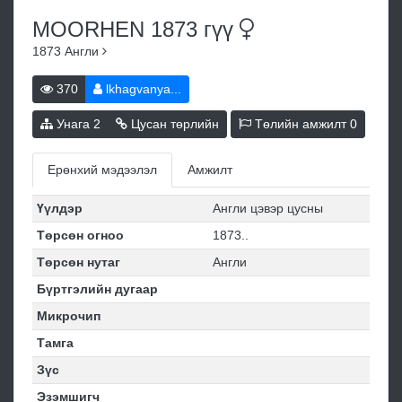
MOORHEN 1873
гүү
1873
Англи
370
lkhagvanya...
Унага
2
Цусан төрлийн
Төлийн амжилт
0
Ерөнхий мэдээлэл
Амжилт
Үүлдэр
Англи цэвэр цусны
Төрсөн огноо
1873..
Төрсөн нутаг
Англи
Бүртгэлийн дугаар
Микрочип
Тамга
Зүс
Эзэмшигч