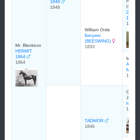
Humph
1848
Osbald
1848
DR SY
1811
1811
William Orde
Бисуинг
(BEESWING)
Mr. Blenkiron
1833
HERMIT
1864
Mr. Rid
1864
ARDR
MARE
1817
Colone
Jonath
Ion 1
1835
TADMOR
1846