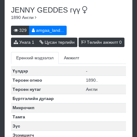
JENNY GEDDES
гүү
1890
Англи
329
amgaa_land...
Унага
1
Цусан төрлийн
Төлийн амжилт
0
Ерөнхий мэдээлэл
Амжилт
Үүлдэр
-
Төрсөн огноо
1890..
Төрсөн нутаг
Англи
Бүртгэлийн дугаар
Микрочип
Тамга
Зүс
Эзэмшигч