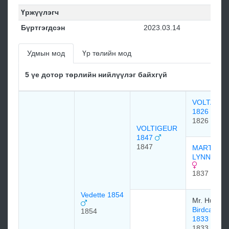
Үржүүлэгч
Бүртгэгдсэн
2023.03.14
Удмын мод
Үр төлийн мод
5 үе дотор төрлийн нийлүүлэг байхгүй
VOLTAIRE
1826
1826
VOLTIGEUR
1847
1847
MARTHA
LYNN 1837
1837
Vedette 1854
Mr. Hunter
Birdcatcher
1854
1833
1833