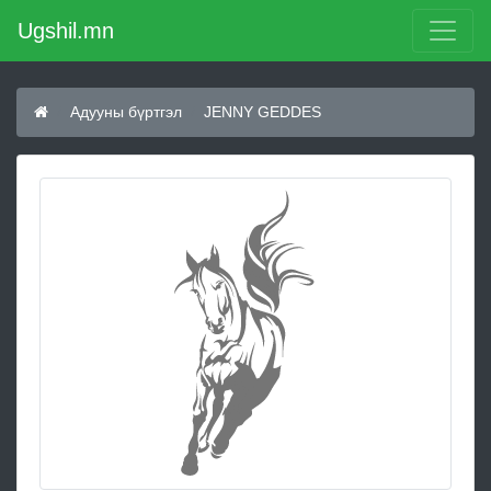
Ugshil.mn
Адууны бүртгэл
JENNY GEDDES