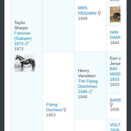
MRS
RIDGWAY
1849
Taylor
Sharpe
NAN
Гэлопин
DARRELL
(Galopin)
1844
1872
1872
Earl of
Jersey
BAY
Henry
MIDDLET
Vansittart
1833
The Flying
1833
Dutchman
1846
1846
BARBELLE
Flying
1836
Duchess
1853
VOLTAIRE
1826