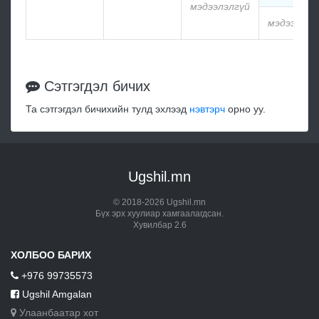
мэдээлэлгүй
мэдээлэлг
Сэтгэгдэл бичих
Та сэтгэгдэл бичихийн тулд эхлээд
нэвтэрч
орно уу.
Ugshil.mn
© 2018-2026 Ugshil.mn
Бүх эрх хуулиар хамгаалагдсан.
Хувилбар 2.6
ХОЛБОО БАРИХ
+976 99735573
Ugshil Amgalan
Улаанбаатар хот