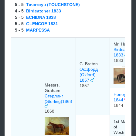
5 - 5
Тачстоун (TOUCHSTONE)
4 - 5
Birdcatcher 1833
5 - 5
ECHIDNA 1838
5 - 5
GLENCOE 1831
5 - 5
MARPESSA
Mr. Hunter
Birdcatcher
1833
1833
C. Breton
Оксфорд
(Oxford)
1857
Messrs.
1857
Graham
Honey Dea
Стерлинг
1844
(Sterling)1868
1844
1868
1st Marque
of
Westminste