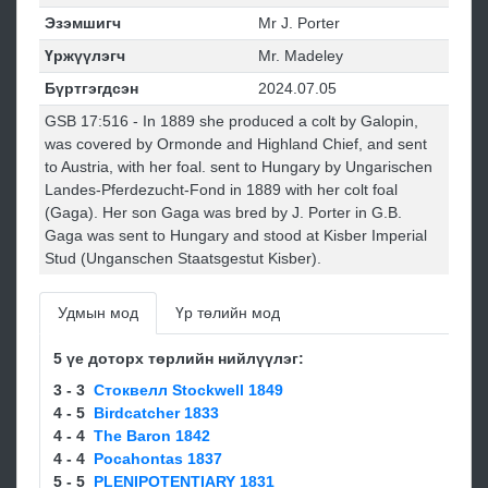
Эзэмшигч
Mr J. Porter
Үржүүлэгч
Mr. Madeley
Бүртгэгдсэн
2024.07.05
GSB 17:516 - In 1889 she produced a colt by Galopin,
was covered by Ormonde and Highland Chief, and sent
to Austria, with her foal. sent to Hungary by Ungarischen
Landes-Pferdezucht-Fond in 1889 with her colt foal
(Gaga). Her son Gaga was bred by J. Porter in G.B.
Gaga was sent to Hungary and stood at Kisber Imperial
Stud (Unganschen Staatsgestut Kisber).
Удмын мод
Үр төлийн мод
5 үе доторх төрлийн нийлүүлэг:
3 - 3
Стоквелл Stockwell 1849
4 - 5
Birdcatcher 1833
4 - 4
The Baron 1842
4 - 4
Pocahontas 1837
5 - 5
PLENIPOTENTIARY 1831