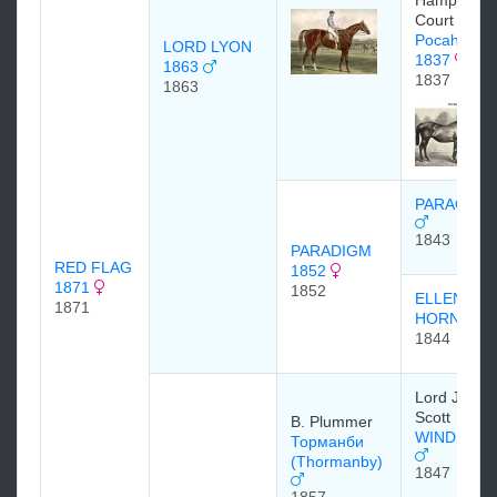
Hampton
Court
Pocahonta
LORD LYON
1837
1863
1837
1863
PARAGON
1843
PARADIGM
RED FLAG
1852
1871
1852
ELLEN
1871
HORNE
1844
Lord John
Scott
B. Plummer
WINDHOU
Торманби
(Thormanby)
1847