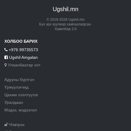
Ugshil.mn
© 2018-2026 Ugshil.mn
Бүх эрх хуулиар хамгаалагдсан.
Хувилбар 2.6
ХОЛБОО БАРИХ
+976 99735573
Ugshil Amgalan
Улаанбаатар хот
Адууны бүртгэл
Үржүүлэгчид
Цахим хээлтүүлэг
Уралдаан
Мэдээ, мэдээлэл
Нэвтрэх