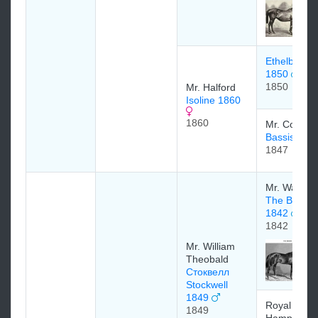
Ethelbert
1850
1850
Mr. Halford
Isoline 1860
1860
Mr. Copela
Bassishaw
1847
Mr. Watts
The Baron
1842
1842
Mr. William
Theobald
Стоквелл
Stockwell
1849
Royal Stud 
1849