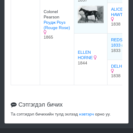
1857
ALICE
Colonel
HAWTHOR
Pearson
Роудж Роуз
1838
(Rouge Rose)
1865
REDSHAN
1833
1833
ELLEN
HORNE
1844
DELHI 183
1838
Сэтгэгдэл бичих
Та сэтгэгдэл бичихийн тулд эхлээд
нэвтэрч
орно уу.