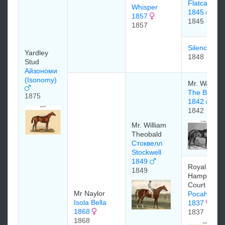
Flatcatcher
Whisper
1845
1857
1845
1857
Silence
Yardley
1848
Stud
Айзономи
(Isonomy)
Mr. Watts
The Baron
1875
1842
1842
Mr. William
Theobald
Стоквелл
Stockwell
1849
Royal Stud 
1849
Hampton
Court
Mr Naylor
Pocahonta
Isola Bella
1837
1868
1837
1868