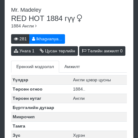
Mr. Madeley
RED HOT 1884
гүү
1884
Англи
281
lkhagvanya...
Унага
1
Цусан төрлийн
Төлийн амжилт
0
Ерөнхий мэдээлэл
Амжилт
Үүлдэр
Англи цэвэр цусны
Төрсөн огноо
1884..
Төрсөн нутаг
Англи
Бүртгэлийн дугаар
Микрочип
Тамга
Зүс
Хүрэн