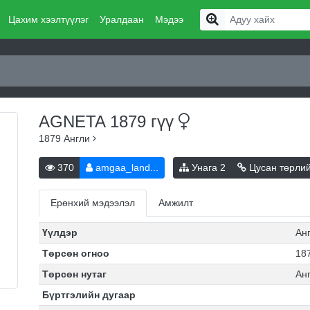
Цахим хээлтүүлэг
Уралдаан
Мэдээ
AGNETA 1879
гүү
1879
Англи
370
amgaa_land...
Унага
2
Цусан төрли
Ерөнхий мэдээлэл
Амжилт
Үүлдэр
Ан
Төрсөн огноо
187
Төрсөн нутаг
Ан
Бүртгэлийн дугаар