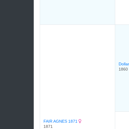
Dolla
1860
FAIR AGNES 1871
1871