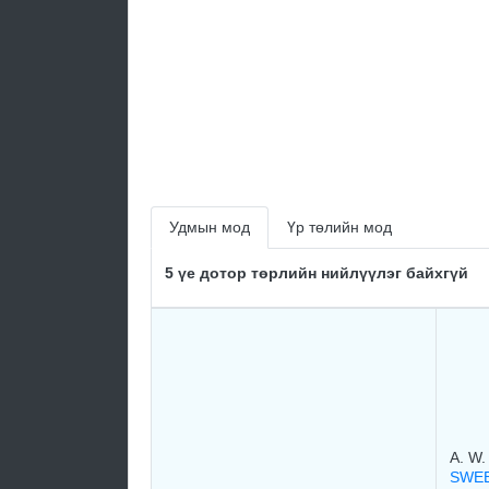
Удмын мод
Үр төлийн мод
5 үе дотор төрлийн нийлүүлэг байхгүй
A. W. 
SWE