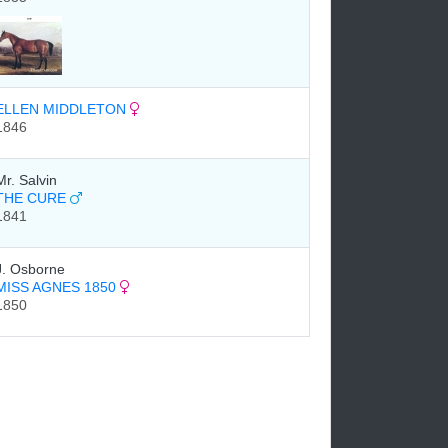
ELLEN MIDDLETON
1846
Mr. Salvin
THE CURE
1841
J. Osborne
MISS AGNES 1850
1850