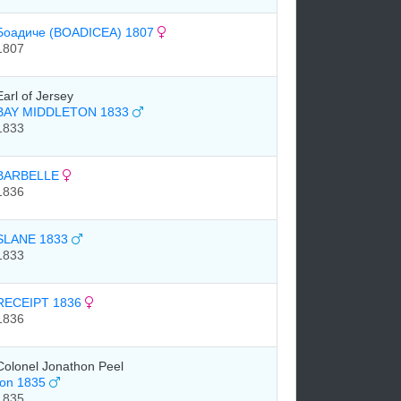
Боадиче (BOADICEA) 1807
1807
Earl of Jersey
BAY MIDDLETON 1833
1833
BARBELLE
1836
SLANE 1833
1833
RECEIPT 1836
1836
Colonel Jonathon Peel
Ion 1835
1835