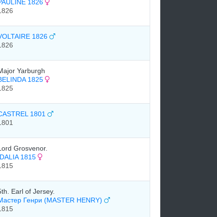
PAULINE 1826
1826
VOLTAIRE 1826
1826
Major Yarburgh
BELINDA 1825
1825
CASTREL 1801
1801
Lord Grosvenor.
IDALIA 1815
1815
5th. Earl of Jersey.
Мастер Генри (MASTER HENRY)
1815