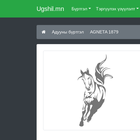
Ugshil.mn
Бүртгэл
Тэргүүлэх үзүүлэлт
Адууны бүртгэл
AGNETA 1879