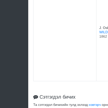
J. Os
WILD
1862
Сэтгэгдэл бичих
Та сэтгэгдэл бичихийн тулд эхлээд
нэвтэрч
орно