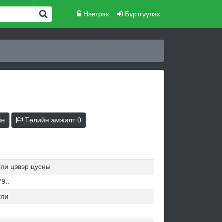
Нэвтрэх
Бүртгүүлэх
йн
Төлийн амжилт
0
гли цэвэр цусны
9..
гли