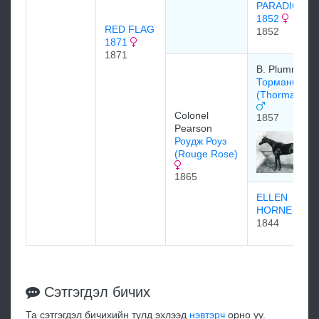
PARADIGM
1852
RED FLAG
1852
1871
1871
B. Plummer
Торманби
(Thormanby)
Colonel
1857
Pearson
Роудж Роуз
(Rouge Rose)
1865
ELLEN
HORNE
1844
Сэтгэгдэл бичих
Та сэтгэгдэл бичихийн тулд эхлээд
нэвтэрч
орно уу.