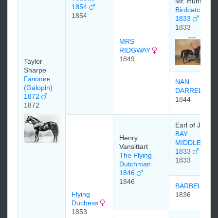
Mr. Hunter
1854
Birdcatcher
1854
1833
1833
MRS
RIDGWAY
1849
Taylor
Sharpe
Гэлопин
NAN
(Galopin)
DARRELL
1872
1844
1872
Earl of Jersey
BAY
Henry
MIDDLETON
Vansittart
1833
The Flying
1833
Dutchman
1846
1846
BARBELLE
Flying
1836
Duchess
1853