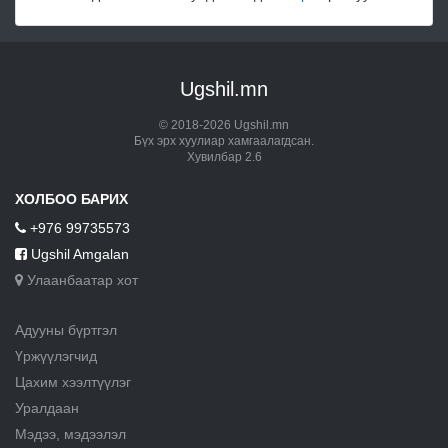
Ugshil.mn
© 2018-2026 Ugshil.mn
Бүх эрх хуулиар хамгаалагдсан.
Хувилбар 2.6
ХОЛБОО БАРИХ
+976 99735573
Ugshil Amgalan
Улаанбаатар хот
Адууны бүртгэл
Үржүүлэгчид
Цахим хээлтүүлэг
Уралдаан
Мэдээ, мэдээлэл