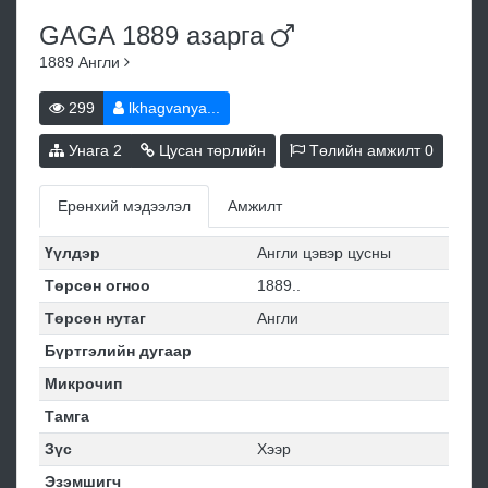
GAGA 1889
азарга
1889
Англи
299
lkhagvanya...
Унага
2
Цусан төрлийн
Төлийн амжилт
0
Ерөнхий мэдээлэл
Амжилт
Үүлдэр
Англи цэвэр цусны
Төрсөн огноо
1889..
Төрсөн нутаг
Англи
Бүртгэлийн дугаар
Микрочип
Тамга
Зүс
Хээр
Эзэмшигч