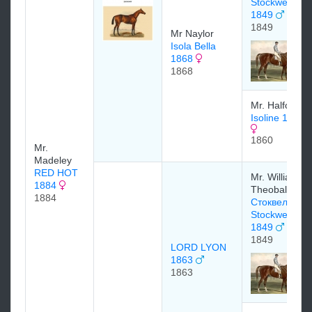
Stockwell
1849
1849
Mr Naylor
Isola Bella
1868
1868
Mr. Halford
Isoline 1860
1860
Mr.
Madeley
RED HOT
Mr. William
1884
Theobald
1884
Стоквелл
Stockwell
1849
1849
LORD LYON
1863
1863