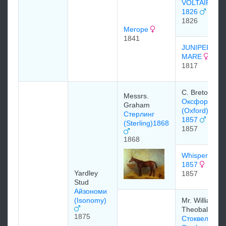
VOLTAIRE
1826
1826
Merope
1841
JUNIPER
MARE
1817
C. Breton
Messrs.
Оксфорд
Graham
(Oxford)
Стерлинг
1857
(Sterling)1868
1857
1868
Whisper
1857
Yardley
1857
Stud
Айзономи
(Isonomy)
Mr. William
Theobald
1875
Стоквелл