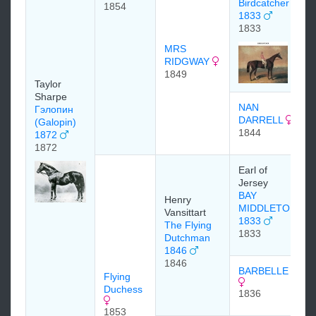
Birdcatcher
1854
1833
1833
MRS
RIDGWAY
1849
Taylor
Sharpe
NAN
Гэлопин
DARRELL
(Galopin)
1844
1872
1872
Earl of
Jersey
BAY
Henry
MIDDLETON
Vansittart
1833
The Flying
1833
Dutchman
1846
1846
BARBELLE
Flying
Duchess
1836
1853