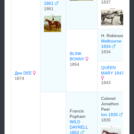
1837
1861
1861
H. Robinson
Melbourne
1834
1834
BLINK
BONNY
1854
QUEEN
Дии DEE
MARY 1843
1874
1843
Colonel
Jonathon
Peel
Francis
Ion 1835
Popham
1835
WILD
DAYRELL
1852