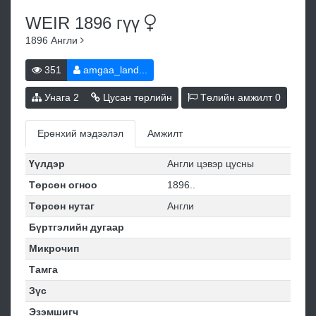
WEIR 1896
гүү
1896
Англи
351
amgaa_land...
Унага
2
Цусан төрлийн
Төлийн амжилт
0
Ерөнхий мэдээлэл
Амжилт
Үүлдэр
Англи цэвэр цусны
Төрсөн огноо
1896..
Төрсөн нутаг
Англи
Бүртгэлийн дугаар
Микрочип
Тамга
Зүс
Эзэмшигч