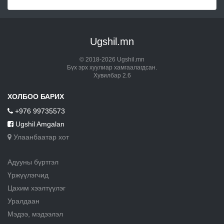
Ugshil.mn
© 2018-2026 Ugshil.mn
Бүх эрх хуулиар хамгаалагдсан.
Хувилбар 2.6
ХОЛБОО БАРИХ
+976 99735573
Ugshil Amgalan
Улаанбаатар хот
Адууны бүртгэл
Үржүүлэгчид
Цахим хээлтүүлэг
Уралдаан
Мэдээ, мэдээлэл