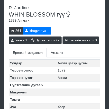
R. Jardine
WHIN BLOSSOM
гүү
1879
Англи
264
lkhagvanya...
Унага
1
Цусан төрлийн
Төлийн амжилт
0
Ерөнхий мэдээлэл
Амжилт
Үүлдэр
Англи цэвэр цусны
Төрсөн огноо
1879..
Төрсөн нутаг
Англи
Бүртгэлийн дугаар
Микрочип
Тамга
Зүс
Хээр