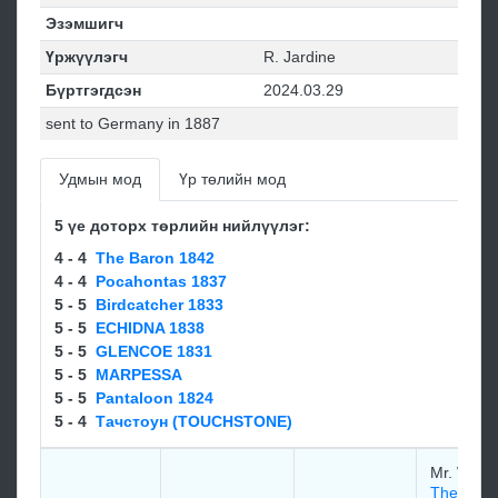
Эзэмшигч
Үржүүлэгч
R. Jardine
Бүртгэгдсэн
2024.03.29
sent to Germany in 1887
Удмын мод
Үр төлийн мод
5 үе доторх төрлийн нийлүүлэг:
4 - 4
The Baron 1842
4 - 4
Pocahontas 1837
5 - 5
Birdcatcher 1833
5 - 5
ECHIDNA 1838
5 - 5
GLENCOE 1831
5 - 5
MARPESSA
5 - 5
Pantaloon 1824
5 - 4
Тачстоун (TOUCHSTONE)
Mr. Watts
The Baro