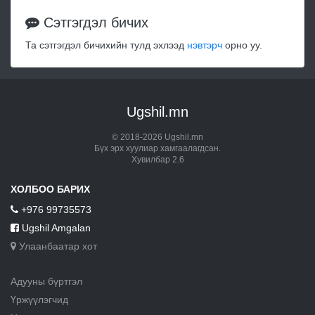
Сэтгэгдэл бичих
Та сэтгэгдэл бичихийн тулд эхлээд
нэвтэрч
орно уу.
Ugshil.mn
© 2018-2026 Ugshil.mn
Бүх эрх хуулиар хамгаалагдсан.
Хувилбар 2.6
ХОЛБОО БАРИХ
+976 99735573
Ugshil Amgalan
Улаанбаатар хот
Адууны бүртгэл
Үржүүлэгчид