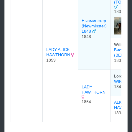
(TOUCH
1831
Ньюминстер
(Newminster)
1848
1848
William O
LADY ALICE
Бисуинг
HAWTHORN
(BEESW
1859
1833
Lord John
WINDH
1847
LADY
HAWTHORN
1854
ALICE
HAWTH
1838