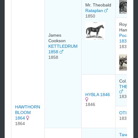
Mr. Theobald
Rataplan
1850
Royal Stu
Hampton 
James
Pocahont
Cookson
1837
KETTLEDRUM
1837
1858
1858
Col. Cra
THE PR
HYBLA 1846
1836
1846
HAWTHORN
BLOOM
OTISINA
1864
1837
1864
Тачстоун