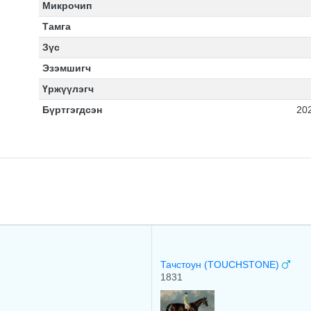
Микрочип
Тамга
Зүс
Эзэмшигч
Үржүүлэгч
Бүртгэгдсэн
20
Тачстоун (TOUCHSTONE)
1831