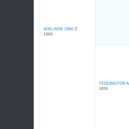
ADELAIDE 1866
1866
TEDDINGTON 
1855