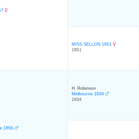
57
MISS SELLON 1851
1851
H. Robinson
Melbourne 1834
1834
ne 1855