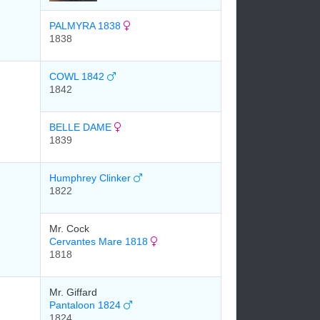
PALMYRA 1838
1838
COWL 1842
1842
BELLE DAME
1839
Humphrey Clinker
1822
Mr. Cock
Cervantes Mare 1818
1818
Mr. Giffard
Pantaloon 1824
1824