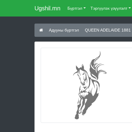
Ugshil.mn
Бүртгэл
Тэргүүлэх үзүүлэлт
Адууны бүртгэл
QUEEN ADELAIDE 1881