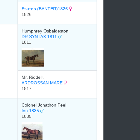
Бэнтер (BANTER)1826
1826
Humphrey Osbaldeston
DR SYNTAX 1811
1811
Mr. Riddell.
ARDROSSAN MARE
1817
Colonel Jonathon Peel
Ion 1835
1835