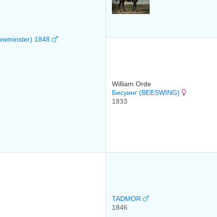
ewminster) 1848
William Orde
Бисуинг (BEESWING)
1833
TADMOR
1846