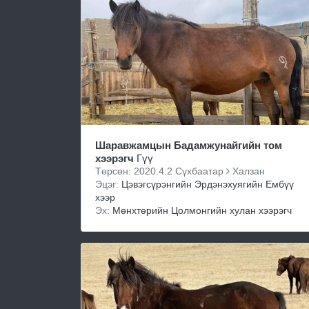
Шаравжамцын Бадамжунайгийн том
хээрэгч
Гүү
Төрсөн: 2020.4.2 Сүхбаатар
Халзан
Эцэг:
Цэвэгсүрэнгийн Эрдэнэхуягийн Ембүү
хээр
Эх:
Мөнхтөрийн Цолмонгийн хулан хээрэгч