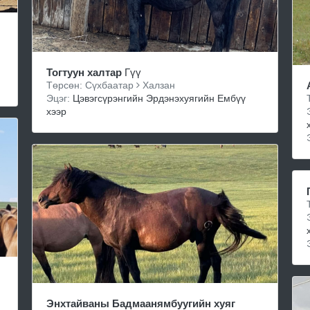
Тогтуун халтар
Гүү
Төрсөн: Сүхбаатар
Халзан
Эцэг:
Цэвэгсүрэнгийн Эрдэнэхуягийн Ембүү
хээр
Энхтайваны Бадмаанямбуугийн хуяг