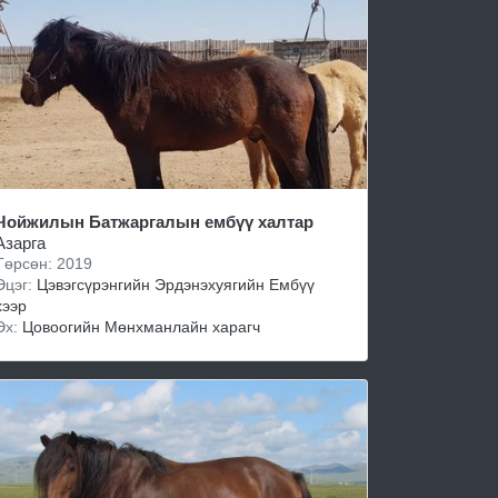
Чойжилын Батжаргалын ембүү халтар
Азарга
Төрсөн: 2019
Эцэг:
Цэвэгсүрэнгийн Эрдэнэхуягийн Ембүү
хээр
Эх:
Цовоогийн Мөнхманлайн харагч