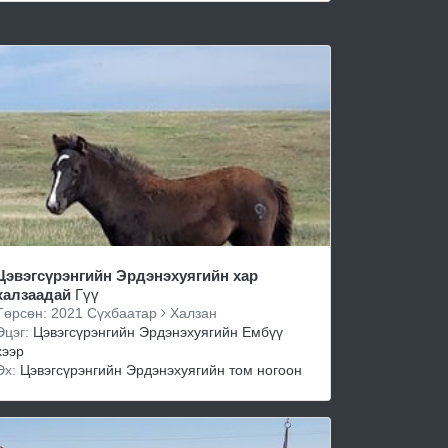
Цэвэгсүрэнгийн Эрдэнэхуягийн хар
халзаадай
Гүү
Төрсөн: 2021 Сүхбаатар
Халзан
Эцэг:
Цэвэгсүрэнгийн Эрдэнэхуягийн Ембүү
хээр
Эх:
Цэвэгсүрэнгийн Эрдэнэхуягийн том ногоон