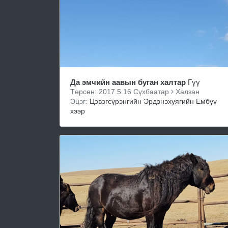
Да эмчийн аавын буган халтар
Гүү
Төрсөн: 2017.5.16 Сүхбаатар
Халзан
Эцэг:
Цэвэгсүрэнгийн Эрдэнэхуягийн Ембүү
хээр