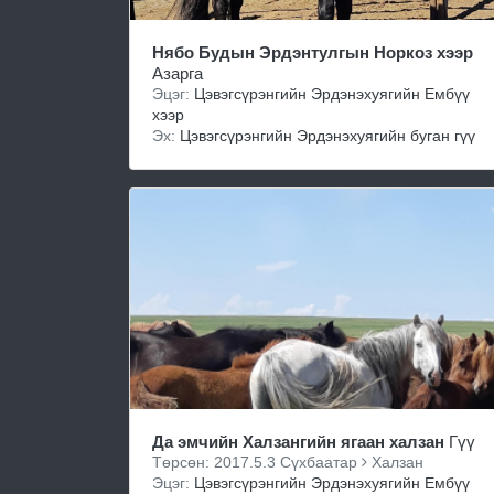
Нябо Будын Эрдэнтулгын Норкоз хээр
Азарга
Эцэг:
Цэвэгсүрэнгийн Эрдэнэхуягийн Ембүү
хээр
Эх:
Цэвэгсүрэнгийн Эрдэнэхуягийн буган гүү
Да эмчийн Халзангийн ягаан халзан
Гүү
Төрсөн: 2017.5.3 Сүхбаатар
Халзан
Эцэг:
Цэвэгсүрэнгийн Эрдэнэхуягийн Ембүү