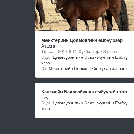
Мөнхтөрийн Цолмонгийн ембүү хээр
Азарга
Төрсөн: 2019.6.11 Сүхбаатар
Халзан
Эцэг:
Цэвэгсүрэнгийн Эрдэнэхуягийн Ембүү
хээр
Эх:
Мөнхтөрийн Цолмонгийн хулан хээрэгч
Халтмайн Баярсайханы ембүүгийн төл
Гүү
Эцэг:
Цэвэгсүрэнгийн Эрдэнэхуягийн Ембүү
хээр