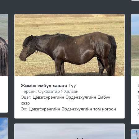
Жимээ ембүү харагч
Гүү
Төрсөн: Сүхбаатар
Халзан
Эцэг:
Цэвэгсүрэнгийн Эрдэнэхуягийн Ембүү
хээр
Эх:
Цэвэгсүрэнгийн Эрдэнэхуягийн том ногоон