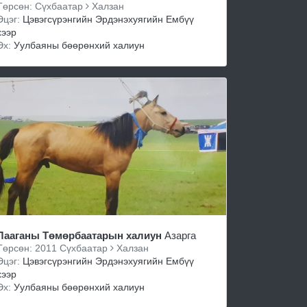
Төрсөн: Сүхбаатар
Халзан
Эцэг:
Цэвэгсүрэнгийн Эрдэнэхуягийн Ембүү
хээр
Эх:
Уулбаяны бөөрөнхий халиун
Лааганы Төмөрбаатарын халиун
Азарга
Төрсөн: 2011 Сүхбаатар
Халзан
Эцэг:
Цэвэгсүрэнгийн Эрдэнэхуягийн Ембүү
хээр
Эх:
Уулбаяны бөөрөнхий халиун