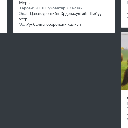
Морь
Төрсөн: 2010 Сүхбаатар
Халзан
Эцэг:
Цэвэгсүрэнгийн Эрдэнэхуягийн Ембүү
хээр
Эх:
Уулбаяны бөөрөнхий халиун