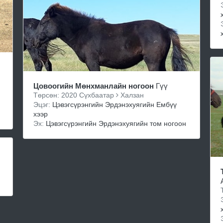
Цовоогийн Мөнхманлайн ногоон
Гүү
Төрсөн: 2020 Сүхбаатар
Халзан
Эцэг:
Цэвэгсүрэнгийн Эрдэнэхуягийн Ембүү
хээр
Эх:
Цэвэгсүрэнгийн Эрдэнэхуягийн том ногоон