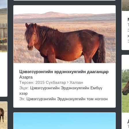
Цэвэгсүрэнгийн эрдэнэхуягийн дааганцар
Азарга
Төрсөн: 2015 Сүхбаатар
Халзан
Эцэг:
Цэвэгсүрэнгийн Эрдэнэхуягийн Ембүү
хээр
Эх:
Цэвэгсүрэнгийн Эрдэнэхуягийн том ногоон