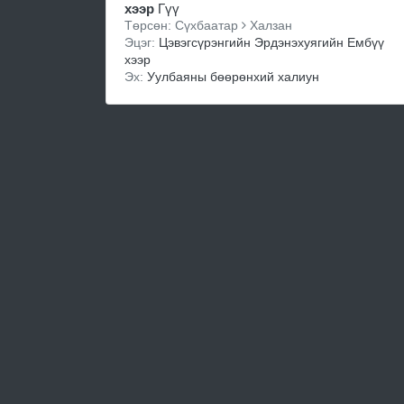
хээр
Гүү
Төрсөн: Сүхбаатар
Халзан
Эцэг:
Цэвэгсүрэнгийн Эрдэнэхуягийн Ембүү
хээр
Эх:
Уулбаяны бөөрөнхий халиун