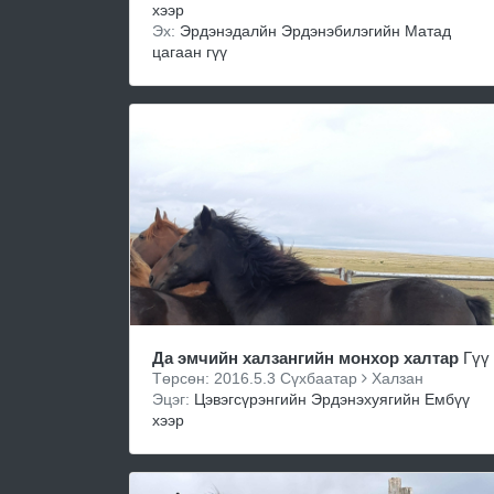
хээр
Эх:
Эрдэнэдалйн Эрдэнэбилэгийн Матад
цагаан гүү
Да эмчийн халзангийн монхор халтар
Гүү
Төрсөн: 2016.5.3 Сүхбаатар
Халзан
Эцэг:
Цэвэгсүрэнгийн Эрдэнэхуягийн Ембүү
хээр