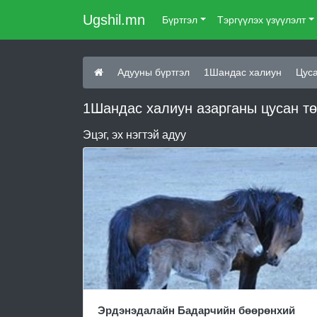
Ugshil.mn
Бүртгэл
Тэргүүлэх үзүүлэлт
Адууны бүртгэл
1Шандас халиун
Цуса
1Шандас халиун азарганы цусан т
Эцэг, эх нэгтэй адуу
Эрдэнэдалайн Бадарчийн бөөрөнхий