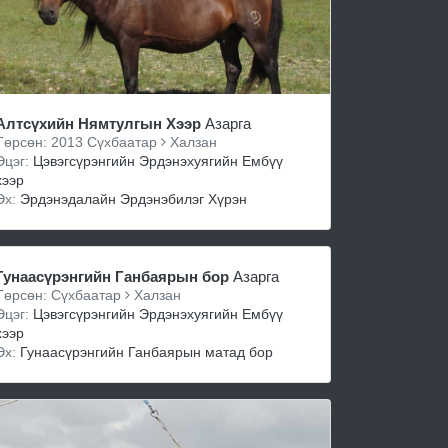
Алтсүхийн Нямтулгын Хээр
Азарга
Төрсөн: 2013 Сүхбаатар
Халзан
Эцэг:
Цэвэгсүрэнгийн Эрдэнэхуягийн Ембүү
хээр
Эх:
Эрдэнэдалайн Эрдэнэбилэг Хүрэн
Гунаасүрэнгийн Ганбаярын бор
Азарга
Төрсөн: Сүхбаатар
Халзан
Эцэг:
Цэвэгсүрэнгийн Эрдэнэхуягийн Ембүү
хээр
Эх:
Гунаасүрэнгийн Ганбаярын матад бор