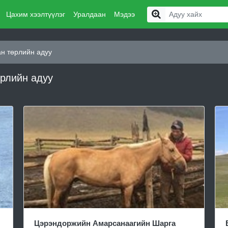
Цахим хээлтүүлэг
Уралдаан
Мэдээ
н төрлийн адуу
өрлийн адуу
Цэрэндоржийн Амарсанаагийн Шарга