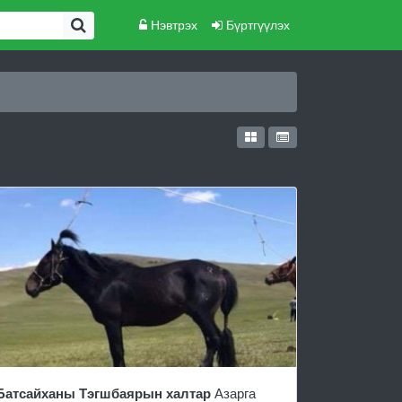
Нэвтрэх
Бүртгүүлэх
Батсайханы Тэгшбаярын халтар
Азарга