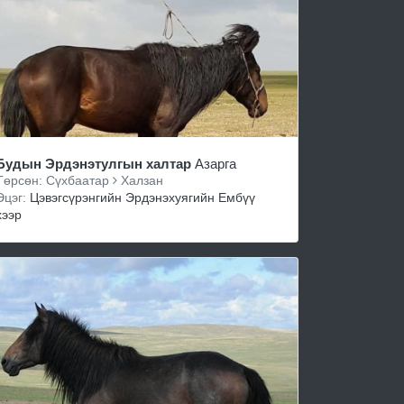
Будын Эрдэнэтулгын халтар
Азарга
Төрсөн: Сүхбаатар
Халзан
Эцэг:
Цэвэгсүрэнгийн Эрдэнэхуягийн Ембүү
хээр