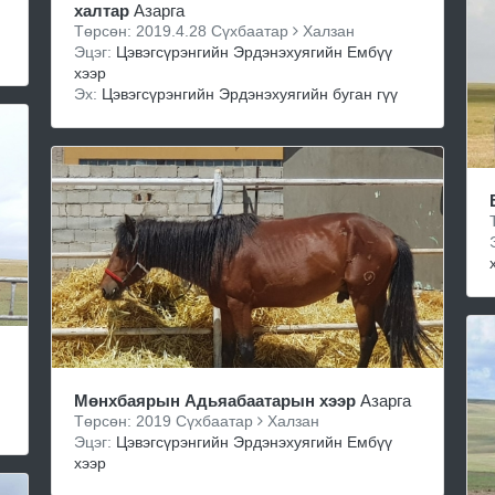
халтар
Азарга
Төрсөн: 2019.4.28 Сүхбаатар
Халзан
Эцэг:
Цэвэгсүрэнгийн Эрдэнэхуягийн Ембүү
хээр
Эх:
Цэвэгсүрэнгийн Эрдэнэхуягийн буган гүү
Мөнхбаярын Адьяабаатарын хээр
Азарга
Төрсөн: 2019 Сүхбаатар
Халзан
Эцэг:
Цэвэгсүрэнгийн Эрдэнэхуягийн Ембүү
хээр