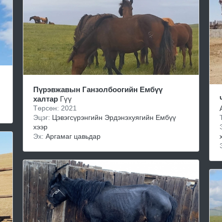
Пүрэвжавын Ганзолбоогийн Ембүү
халтар
Гүү
Төрсөн: 2021
Эцэг:
Цэвэгсүрэнгийн Эрдэнэхуягийн Ембүү
хээр
Эх:
Аргамаг цавьдар