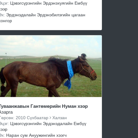
Эцэг:
Цэвэгсүрэнгийн Эрдэнэхуягийн Ембүү
хээр
Эх:
Эрдэнэдалайн Эрдэнэбилэгийн цагаан
хонгор
Туваанжавын Гантөмөрийн Нуман хээр
Азарга
Төрсөн: 2010 Сүхбаатар
Халзан
Эцэг:
Цэвэгсүрэнгийн Эрдэнэдалайн Ембүү
хээр
Эх:
Наран сум Ануужингийн хээгч