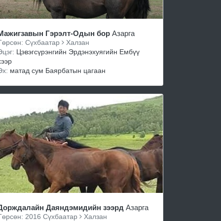
Мажигзавын Гэрэлт-Одын бор
Азарга
Төрсөн: Сүхбаатар
Халзан
Эцэг:
Цэвэгсүрэнгийн Эрдэнэхуягийн Ембүү
хээр
Эх:
матад сум Баярбатын цагаан
Дорждалайн Даяндэмидийн зээрд
Азарга
Төрсөн: 2016 Сүхбаатар
Халзан