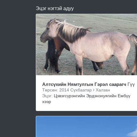
Эцэг нэгтэй адуу
Алтсүхийн Нямтулгын Гэрэл саарагч
Гүү
Төрсөн: 2014 Сүхбаатар
Халзан
Эцэг:
Цэвэгсүрэнгийн Эрдэнэхуягийн Ембүү
хээр