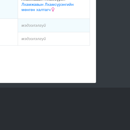
Лхамжавын Лхамсүрэнгийн
мөнгөн халтагч
мэдээлэлгүй
мэдээлэлгүй