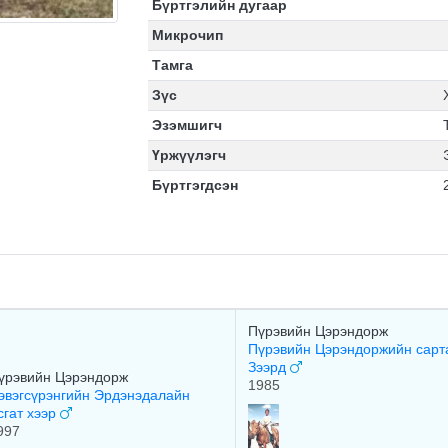
Бүртгэлийн дугаар
Микрочип
Тамга
Зүс
Эзэмшигч
Үржүүлэгч
Бүртгэгдсэн
Пүрэвийн Цэрэндорж
Пүрэвийн Цэрэндоржийн сарт
Зээрд
үрэвийн Цэрэндорж
1985
эвэгсүрэнгийн Эрдэнэдалайн
сгат хээр
997