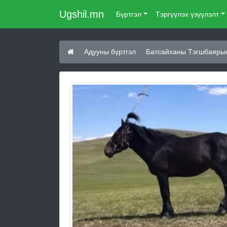
Ugshil.mn
Бүртгэл
Тэргүүлэх үзүүлэлт
Адууны бүртгэл
Батсайханы Тэгшбаяры