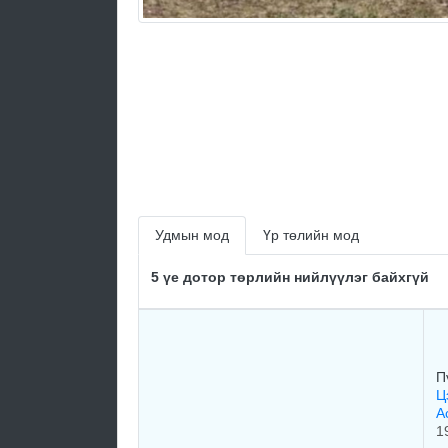
Удмын мод
Үр төлийн мод
5 үе дотор төрлийн нийлүүлэг байхгүй
П
Ц
А
1