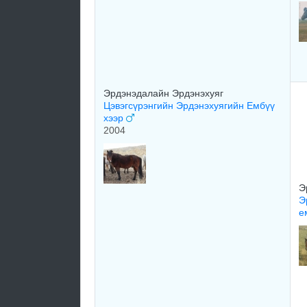
Эрдэнэдалайн Эрдэнэхуяг
Цэвэгсүрэнгийн Эрдэнэхуягийн Ембүү
хээр
2004
Э
Э
е