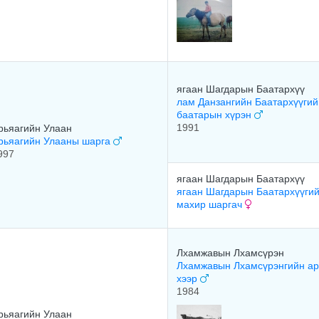
ягаан Шагдарын Баатархүү
лам Данзангийн Баатархүүгий
баатарын хүрэн
1991
рьяагийн Улаан
рьяагийн Улааны шарга
997
ягаан Шагдарын Баатархүү
ягаан Шагдарын Баатархүүги
махир шаргач
Лхамжавын Лхамсүрэн
Лхамжавын Лхамсүрэнгийн а
хээр
1984
рьяагийн Улаан