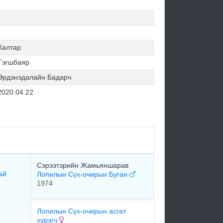
Халтар
Тэгшбаяр
Эрдэнэдалайн Бадарч
2020.04.22
Сэрээтэрийн Жамьяншарав
ай
Лопилын Сүх-очирын Буган
1974
Лопилын Сүх-очирын асгат
хүрэгч