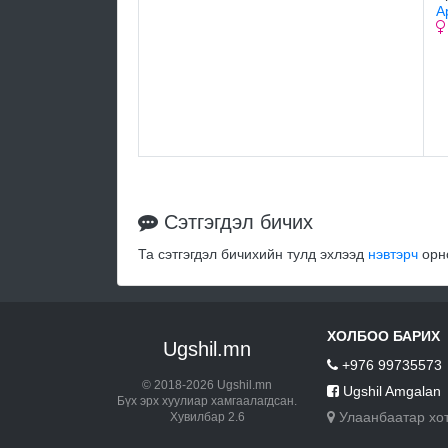
А
Сэтгэгдэл бичих
Та сэтгэгдэл бичихийн тулд эхлээд
нэвтэрч
орно
ХОЛБОО БАРИХ
Ugshil.mn
+976 99735573
© 2018-2026 Ugshil.mn
Ugshil Amgalan
Бүх эрх хуулиар хамгаалагдсан.
Улаанбаатар хо
Хувилбар 2.6