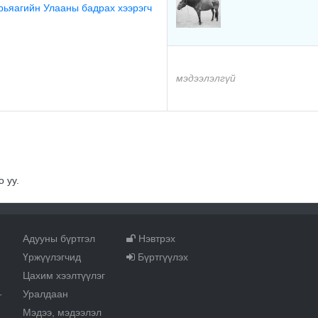
рьяагийн Улааны бадрах хээрэгч
мэдээлэлгүй
 уу.
Адууны бүртгэл
Нэвтрэх
Үржүүлэгчид
Бүртгүүлэх
Цахим хээлтүүлэг
Уралдаан
т
Мэдээ, мэдээлэл