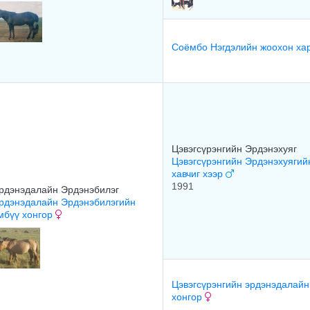
Соёмбо Нэгдэлийн жоохон ха
Цэвэгсүрэнгийн Эрдэнэхуяг
Цэвэгсүрэнгийн Эрдэнэхуягий
хавчиг хээр
1991
рдэнэдалайн Эрдэнэбилэг
рдэнэдалайн Эрдэнэбилэгийн
мбүү хонгор
Цэвэгсүрэнгийн эрдэнэдалайн
хонгор