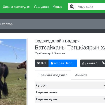
Цахим хээлтүүлэг
Уралдаан
Мэдээ
н халтар
Эрдэнэдалайн Бадарч
Батсайханы Тэгшбаярын 
Сүхбаатар
Халзан
871
amgaa_land...
Унага
1
Ерөнхий мэдээлэл
Амжилт
Үүлдэр
Төрсөн огноо
Төрсөн нутаг