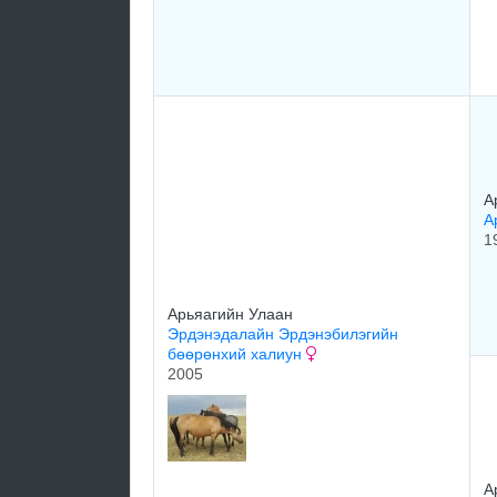
А
А
1
Арьяагийн Улаан
Эрдэнэдалайн Эрдэнэбилэгийн
бөөрөнхий халиун
2005
А