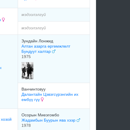
мэдээлэлгүй
р
мэдээлэлгүй
Зундайн Лонжид
Алтан азарга өргөмжлөлт
Бундуут халтар
1975
н
Ванчинтовуу
Далантайн Цэвэгсүрэнгийн их
ембүү гүү
Осорын Миеэгомбо
 хозой
Жадамбын Буурын ява хээр
1978