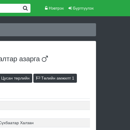
Нэвтрэх
Бүртгүүлэх
халтар
азарга
Цусан төрлийн
Төлийн амжилт
1
-
Сүхбаатар Халзан