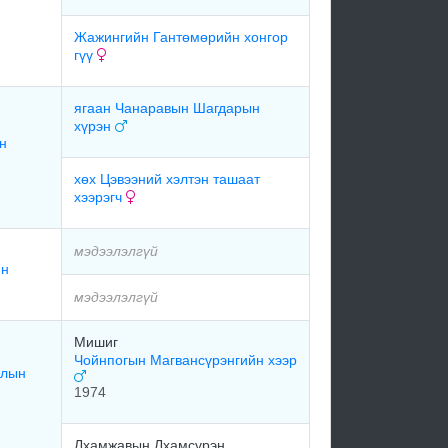
Жажингийн Гантөмөрийн хонгор
гүү
ягаан Чанаравын Шагдарын
хүрэн
н
хөх Цэвээний хэлтэн ташаат
хээрэгч
мэдээлэлгүй
йн
мэдээлэлгүй
Мишиг
Чойнпогын Магвансүрэнгийн хээр
рлын
1974
Лхамжавын Лхамсүрэн