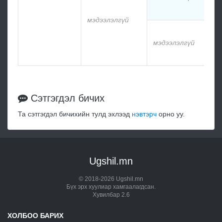
м
мэдээлэлгүй
м
мэдээлэлгүй
м
Сэтгэгдэл бичих
Та сэтгэгдэл бичихийн тулд эхлээд
нэвтэрч
орно уу.
Ugshil.mn
© 2018-2026 Ugshil.mn
Бүх эрх хуулиар хамгаалагдсан.
Хувилбар 2.6
ХОЛБОО БАРИХ