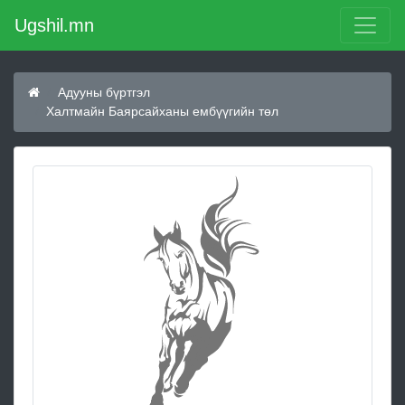
Ugshil.mn
Адууны бүртгэл
Халтмайн Баярсайханы ембүүгийн төл