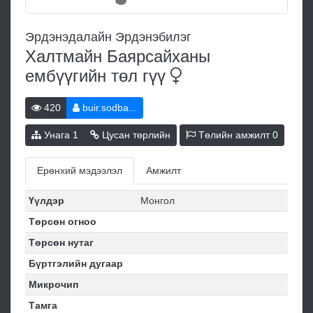
Эрдэнэдалайн Эрдэнэбилэг
Халтмайн Баярсайханы
ембүүгийн төл
гүү
420
buir.sodba...
Унага
1
Цусан төрлийн
Төлийн амжилт
0
Ерөнхий мэдээлэл
Амжилт
Үүлдэр
Монгол
Төрсөн огноо
Төрсөн нутаг
Бүртгэлийн дугаар
Микрочип
Тамга