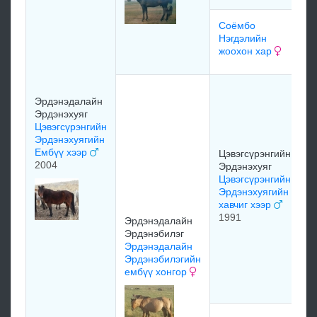
Соёмбо
м
Нэгдэлийн
жоохон хар
м
З
Эрдэнэдалайн
Л
Эрдэнэхуяг
А
Цэвэгсүрэнгийн
ө
Эрдэнэхуягийн
Б
Ембүү хээр
Цэвэгсүрэнгийн
1
2004
Эрдэнэхуяг
Цэвэгсүрэнгийн
Эрдэнэхуягийн
хавчиг хээр
1991
Эрдэнэдалайн
Эрдэнэбилэг
В
Эрдэнэдалайн
Д
Эрдэнэбилэгийн
Ц
ембүү хонгор
и