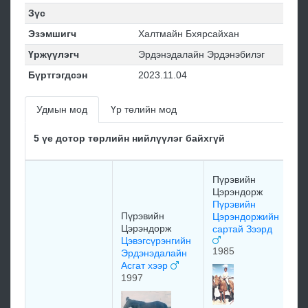
Зүс
Эзэмшигч
Халтмайн Бхярсайхан
Үржүүлэгч
Эрдэнэдалайн Эрдэнэбилэг
Бүртгэгдсэн
2023.11.04
Удмын мод
Үр төлийн мод
5 үе дотор төрлийн нийлүүлэг байхгүй
С
Пүрэвийн
Ж
Цэрэндорж
Л
Пүрэвийн
о
Пүрэвийн
Цэрэндоржийн
Цэрэндорж
сартай Зээрд
1
Цэвэгсүрэнгийн
1985
Эрдэнэдалайн
Асгат хээр
Л
1997
о
х