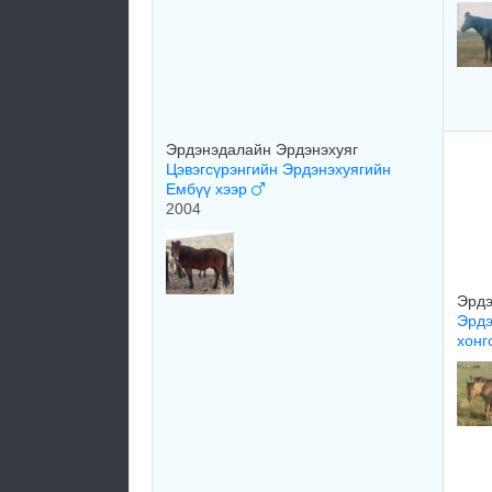
Эрдэнэдалайн Эрдэнэхуяг
Цэвэгсүрэнгийн Эрдэнэхуягийн
Ембүү хээр
2004
Эрдэ
Эрдэ
хонг