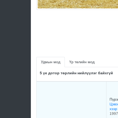
Удмын мод
Үр төлийн мод
5 үе дотор төрлийн нийлүүлэг байхгүй
Пүрэ
Цэвэ
хээ
1997