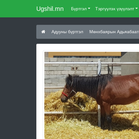
Ugshil.mn
Бүртгэл
Тэргүүлэх үзүүлэлт
Адууны бүртгэл
Мөнхбаярын Адьяабаат