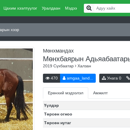
Цахим хээлтүүлэг
Уралдаан
Мэдээ
арын хээр
Мөнхмандах
Мөнхбаярын Адьяабаатар
2019
Сүхбаатар
Халзан
470
amgaa_land...
Унага
0
Ерөнхий мэдээлэл
Амжилт
Үүлдэр
Төрсөн огноо
Төрсөн нутаг