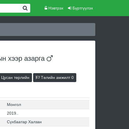
Нэвтрэх
Бүртгүүлэх
ын хээр
азарга
Цусан төрлийн
Төлийн амжилт
0
Монгол
2019..
Сүхбаатар Халзан