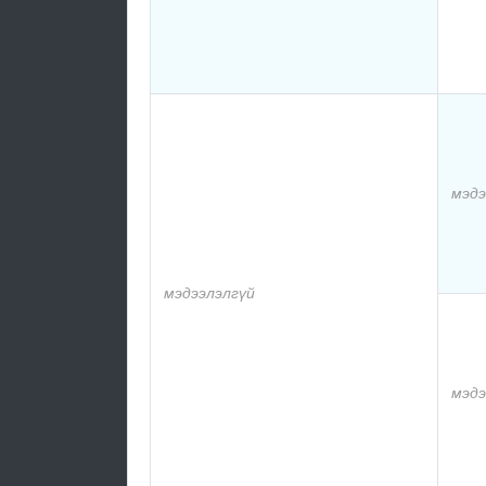
мэдэ
мэдээлэлгүй
мэдэ