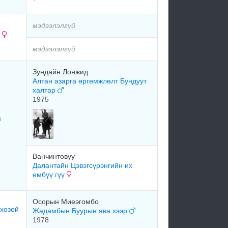
мэдээлэлгүй
р
мэдээлэлгүй
Зундайн Лонжид
Алтан азарга өргөмжлөлт Бундуут
халтар
1975
н
Ванчинтовуу
Далантайн Цэвэгсүрэнгийн их
ембүү гүү
Осорын Миеэгомбо
 хозой
Жадамбын Буурын ява хээр
1978