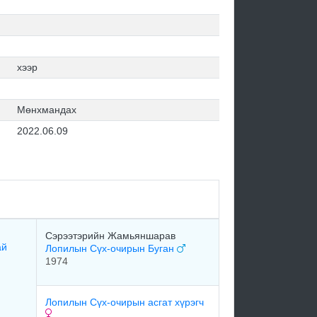
хээр
Мөнхмандах
2022.06.09
Сэрээтэрийн Жамьяншарав
ай
Лопилын Сүх-очирын Буган
1974
Лопилын Сүх-очирын асгат хүрэгч