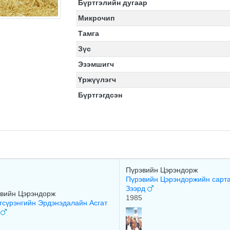
Бүртгэлийн дугаар
Микрочип
Тамга
Зүс
Эзэмшигч
Үржүүлэгч
Бүртгэгдсэн
Пүрэвийн Цэрэндорж
Пүрэвийн Цэрэндоржийн сарт
Зээрд
вийн Цэрэндорж
1985
гсүрэнгийн Эрдэнэдалайн Асгат
р