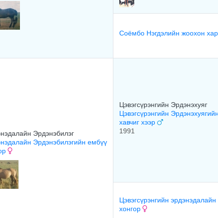
Соёмбо Нэгдэлийн жоохон ха
Цэвэгсүрэнгийн Эрдэнэхуяг
Цэвэгсүрэнгийн Эрдэнэхуягий
хавчиг хээр
1991
нэдалайн Эрдэнэбилэг
нэдалайн Эрдэнэбилэгийн ембүү
ор
Цэвэгсүрэнгийн эрдэнэдалайн
хонгор