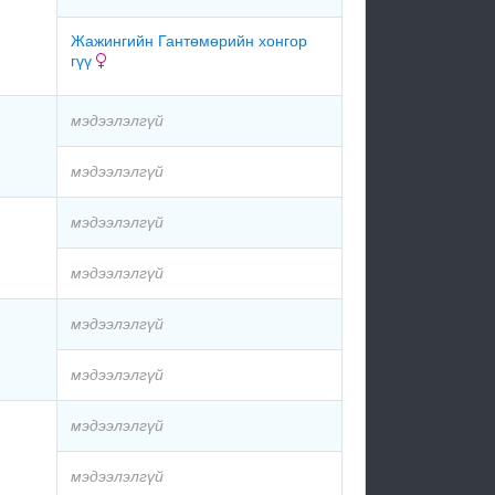
Жажингийн Гантөмөрийн хонгор
гүү
мэдээлэлгүй
мэдээлэлгүй
мэдээлэлгүй
мэдээлэлгүй
мэдээлэлгүй
мэдээлэлгүй
мэдээлэлгүй
мэдээлэлгүй