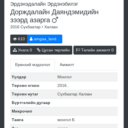
Эрдэнэдалайн Эрдэнэбилэг
Дорждалайн Даяндэмидийн
зээрд
азарга
2016
Сүхбаатар
Халзан
610
amgaa_land...
Унага
0
Цусан төрлийн
Төлийн амжилт
0
Ерөнхий мэдээлэл
Амжилт
Үүлдэр
Монгол
Төрсөн огноо
2016..
Төрсөн нутаг
Сүхбаатар Халзан
Бүртгэлийн дугаар
Микрочип
Тамга
монгол Б