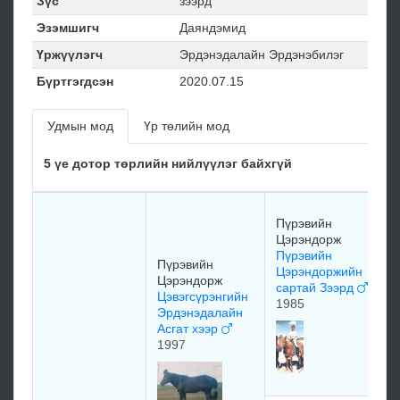
Зүс
зээрд
Эзэмшигч
Даяндэмид
Үржүүлэгч
Эрдэнэдалайн Эрдэнэбилэг
Бүртгэгдсэн
2020.07.15
Удмын мод
Үр төлийн мод
5 үе дотор төрлийн нийлүүлэг байхгүй
С
Пүрэвийн
Ж
Цэрэндорж
Л
Пүрэвийн
о
Пүрэвийн
Цэрэндоржийн
Цэрэндорж
сартай Зээрд
1
Цэвэгсүрэнгийн
1985
Эрдэнэдалайн
Асгат хээр
Л
1997
о
х