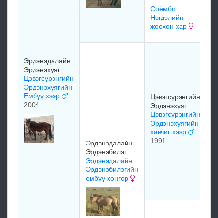
Соёмбо
м
Нэгдэлийн
жоохон хар
м
З
Эрдэнэдалайн
Л
Эрдэнэхуяг
А
Цэвэгсүрэнгийн
ө
Эрдэнэхуягийн
Б
Ембүү хээр
Цэвэгсүрэнгийн
1
2004
Эрдэнэхуяг
Цэвэгсүрэнгийн
Эрдэнэхуягийн
хавчиг хээр
1991
Эрдэнэдалайн
Эрдэнэбилэг
В
Эрдэнэдалайн
Д
Эрдэнэбилэгийн
Ц
ембүү хонгор
и
О