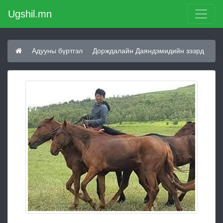
Ugshil.mn
Адууны бүртгэл
Дорждалайн Даяндэмидийн зээрд