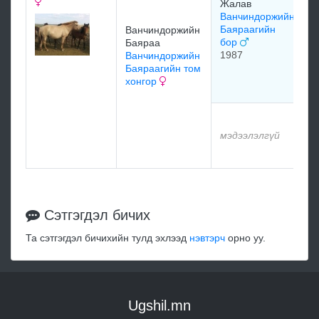
Жалав
1
Ванчиндоржийн
Баяраагийн
Ванчиндоржийн
бор
Баяраа
1987
Д
Ванчиндоржийн
Г
Баяраагийн том
х
хонгор
м
мэдээлэлгүй
м
Сэтгэгдэл бичих
Та сэтгэгдэл бичихийн тулд эхлээд
нэвтэрч
орно уу.
Ugshil.mn