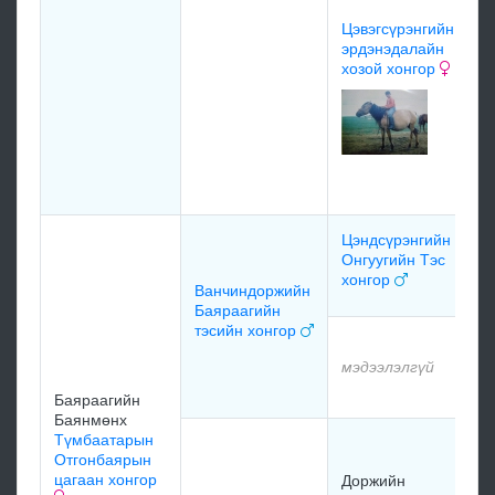
М
Цэвэгсүрэнгийн
Б
эрдэнэдалайн
х
хозой хонгор
1
Ж
Г
х
Цэндсүрэнгийн
м
Онгуугийн Тэс
хонгор
Ванчиндоржийн
м
Баяраагийн
тэсийн хонгор
м
мэдээлэлгүй
м
Баяраагийн
Баянмөнх
Түмбаатарын
Д
Отгонбаярын
Ж
цагаан хонгор
Доржийн
с