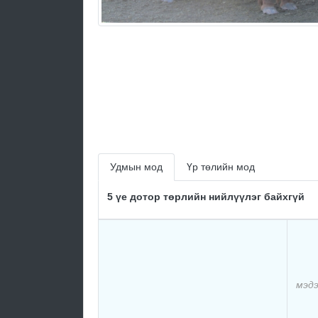
Удмын мод
Үр төлийн мод
5 үе дотор төрлийн нийлүүлэг байхгүй
мэдэ