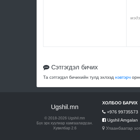
мэдэ
Сэтгэгдэл бичих
Та сэтгэгдэл бичихийн тулд эхлээд
нэвтэрч
орно
ХОЛБОО БАРИХ
Ugshil.mn
+976 99735573
© 2018-2026 Ugshil.mn
Ugshil Amgalan
Бүх эрх хуулиар хамгаалагдсан.
Улаанбаатар хо
Хувилбар 2.6