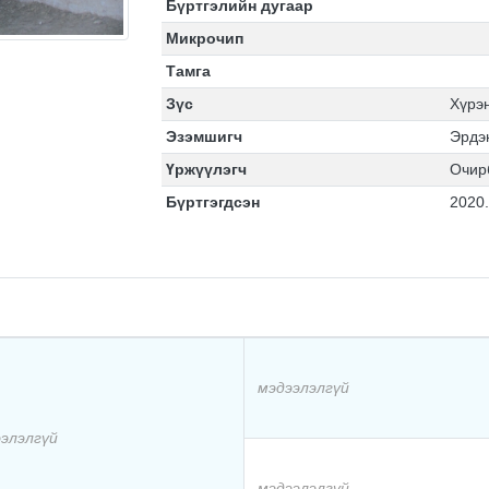
Бүртгэлийн дугаар
Микрочип
Тамга
Зүс
Хүрэ
Эзэмшигч
Эрдэ
Үржүүлэгч
Очир
Бүртгэгдсэн
2020
мэдээлэлгүй
элэлгүй
мэдээлэлгүй