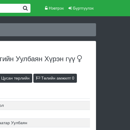
Нэвтрэх
Бүртгүүлэх
гийн Уулбаян Хүрэн
гүү
Цусан төрлийн
Төлийн амжилт
0
ол
аатар Уулбаян