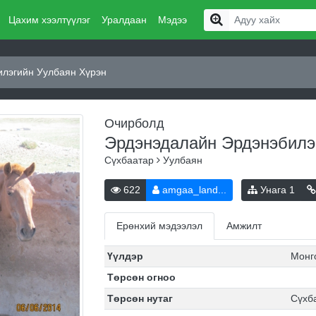
Цахим хээлтүүлэг
Уралдаан
Мэдээ
лэгийн Уулбаян Хүрэн
Очирболд
Эрдэнэдалайн Эрдэнэбилэ
Сүхбаатар
Уулбаян
622
amgaa_land...
Унага
1
Ерөнхий мэдээлэл
Амжилт
Үүлдэр
Монг
Төрсөн огноо
Төрсөн нутаг
Сүхб