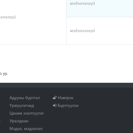
мэдээлэлгүй
элэлгүй
мэдээлэлгүй
 уу.
Адууны бүртгэл
Нэвтрэх
Үржүүлэгчид
Бүртгүүлэх
Цахим хээлтүүлэг
Уралдаан
т
Мэдээ, мэдээлэл