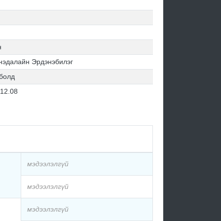
н
нэдалайн Эрдэнэбилэг
болд
.12.08
мэдээлэлгүй
мэдээлэлгүй
мэдээлэлгүй