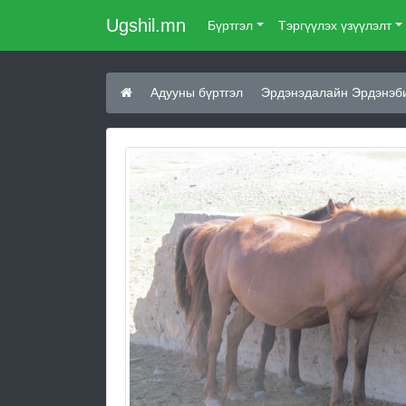
Ugshil.mn
Бүртгэл
Тэргүүлэх үзүүлэлт
Адууны бүртгэл
Эрдэнэдалайн Эрдэнэби