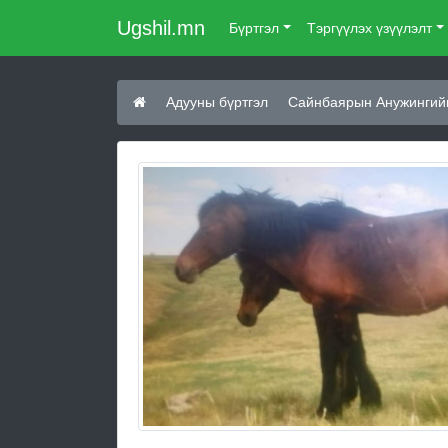
Ugshil.mn
Бүртгэл
Тэргүүлэх үзүүлэлт
Адууны бүртгэл
Сайнбаярын Анужингийн