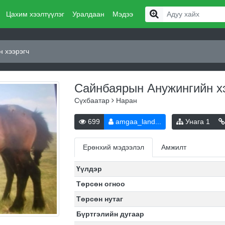
Цахим хээлтүүлэг
Уралдаан
Мэдээ
 хээрэгч
Сайнбаярын Анужингийн х
Сүхбаатар
Наран
699
amgaa_land...
Унага
1
Ерөнхий мэдээлэл
Амжилт
Үүлдэр
Төрсөн огноо
Төрсөн нутаг
Бүртгэлийн дугаар