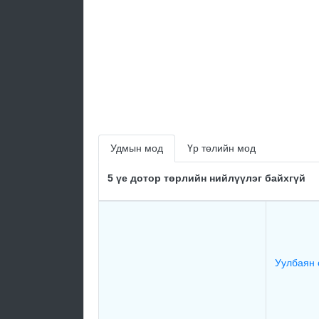
Удмын мод
Үр төлийн мод
5 үе дотор төрлийн нийлүүлэг байхгүй
Уулбаян 