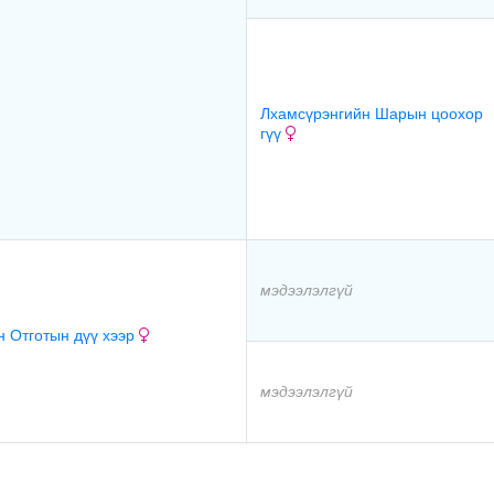
Лхамсүрэнгийн Шарын цоохор
гүү
мэдээлэлгүй
 Отготын дүү хээр
мэдээлэлгүй