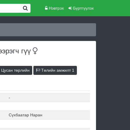
Нэвтрэх
Бүртгүүлэх
ээрэгч
гүү
Цусан төрлийн
Төлийн амжилт
1
-
Сүхбаатар Наран