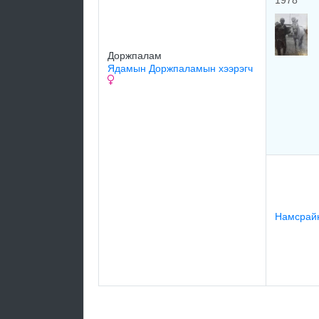
1978
Доржпалам
Ядамын Доржпаламын хээрэгч
Намсрайн