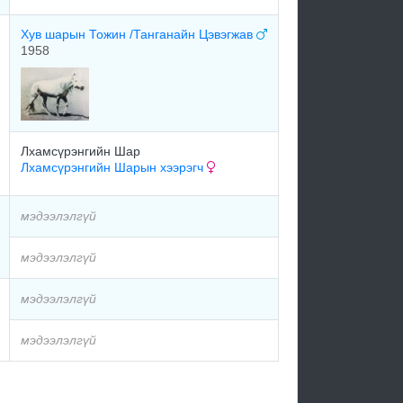
Хув шарын Тожин /Танганайн Цэвэгжав
1958
Лхамсүрэнгийн Шар
Лхамсүрэнгийн Шарын хээрэгч
мэдээлэлгүй
мэдээлэлгүй
мэдээлэлгүй
мэдээлэлгүй