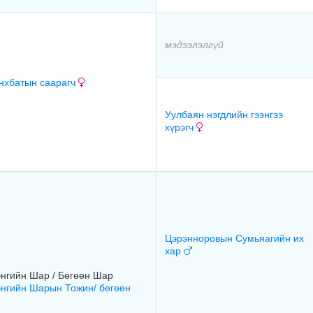
мэдээлэлгүй
нхбатын саарагч
Уулбаян нэгдлийн гээнгээ
хүрэгч
Цэрэнноровын Сумьяагийн их
хар
нгийн Шар / Бөгөөн Шар
нгийн Шарын Тожин/ бөгөөн