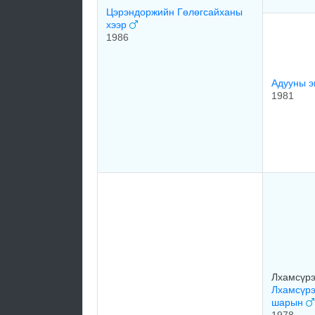
Цэрэндоржийн Гөлөгсайханы
хээр
1986
Адууны э
1981
Лхамсүрэ
Лхамсүрэ
шарын