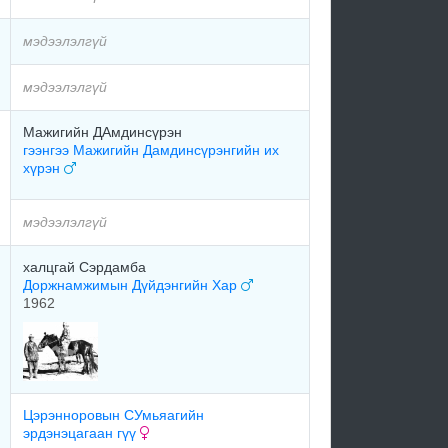
мэдээлэлгүй
мэдээлэлгүй
Мажигийн ДАмдинсүрэн
гээнгээ Мажигийн Дамдинсүрэнгийн их
хүрэн
мэдээлэлгүй
халцгай Сэрдамба
Доржнамжимын Дүйдэнгийн Хар
1962
Цэрэнноровын СУмьяагийн
эрдэнэцагаан гүү