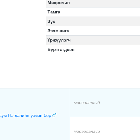
Микрочип
Тамга
Зүс
Эзэмшигч
Үржүүлэгч
Бүртгэгдсэн
мэдээлэлгүй
сум Нэгдэлийн үзмэн бор
мэдээлэлгүй