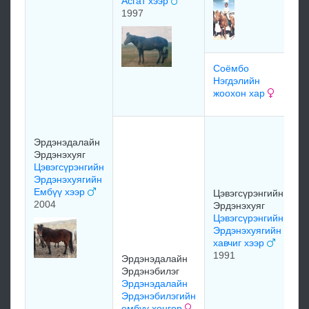
Асгат хээр
Л
1997
о
х
Соёмбо
м
Нэгдэлийн
жоохон хар
м
З
Эрдэнэдалайн
Л
Эрдэнэхуяг
А
Цэвэгсүрэнгийн
ө
Эрдэнэхуягийн
Б
Ембүү хээр
Цэвэгсүрэнгийн
1
2004
Эрдэнэхуяг
Цэвэгсүрэнгийн
Эрдэнэхуягийн
хавчиг хээр
1991
Эрдэнэдалайн
Эрдэнэбилэг
В
Эрдэнэдалайн
Д
Эрдэнэбилэгийн
Ц
ембүү хонгор