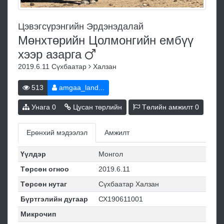
Цэвэгсүрэнгийн Эрдэнэдалай
Мөнхтөрийн Цолмонгийн ембүү
хээр
азарга
2019.6.11
Сүхбаатар
Халзан
513
amgaa_land...
Унага
0
Цусан төрлийн
Төлийн амжилт
0
Ерөнхий мэдээлэл
Амжилт
Үүлдэр
Монгол
Төрсөн огноо
2019.6.11
Төрсөн нутаг
Сүхбаатар Халзан
Бүртгэлийн дугаар
СХ190611001
Микрочип