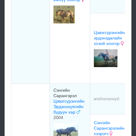
и
О
М
Ж
Цэвэгсүрэнгийн
Б
эрдэнэдалайн
х
хозой хонгор
1
Ж
Г
х
Сэнгийн
м
Сарангэрэл
мэдээлэлгүй
Цэвэгсүрэнгийн
м
Эрдэнэхуягийн
бүдүүн хар
2004
м
Сэнгийн
Сарангэрэлийн
хээрэгч