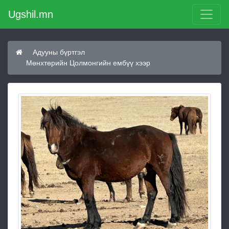
Ugshil.mn
Адууны бүртгэл
Мөнхтөрийн Цолмонгийн ембүү хээр