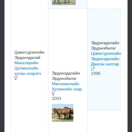
м
Ц
Э
Ц
Э
з
1
Эрдэнэдалайн
Эрдэнэбилэг
Цэвэгсүрэнгийн
Цэвэгсүрэнгийн
Эрдэнэдалай
Эрдэнэдалайн
Мөнхтөрийн
Дааган халтар
Цолмонгийн
Эрдэнэдалайн
хулан хээрэгч
1996
Ж
Эрдэнэбилэг
М
Мөнхманлайн
Ж
Хулангийн хээр
М
ц
2003
х
Д
Х
Д