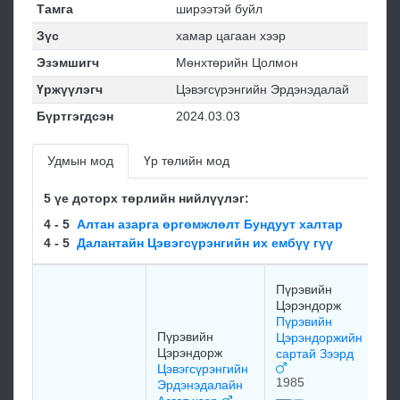
Тамга
ширээтэй буйл
Зүс
хамар цагаан хээр
Эзэмшигч
Мөнхтөрийн Цолмон
Үржүүлэгч
Цэвэгсүрэнгийн Эрдэнэдалай
Бүртгэгдсэн
2024.03.03
Удмын мод
Үр төлийн мод
5 үе доторх төрлийн нийлүүлэг:
4 - 5
Алтан азарга өргөмжлөлт Бундуут халтар
4 - 5
Далантайн Цэвэгсүрэнгийн их ембүү гүү
С
Пүрэвийн
Ж
Цэрэндорж
Л
Пүрэвийн
о
Пүрэвийн
Цэрэндоржийн
Цэрэндорж
сартай Зээрд
1
Цэвэгсүрэнгийн
1985
Эрдэнэдалайн