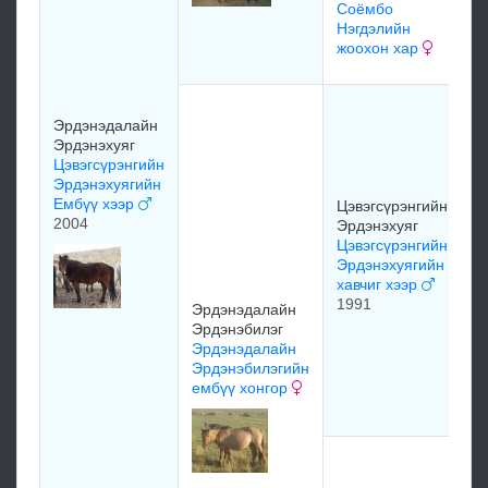
Соёмбо
м
Нэгдэлийн
жоохон хар
м
З
Эрдэнэдалайн
Л
Эрдэнэхуяг
А
Цэвэгсүрэнгийн
ө
Эрдэнэхуягийн
Б
Ембүү хээр
Цэвэгсүрэнгийн
1
2004
Эрдэнэхуяг
Цэвэгсүрэнгийн
Эрдэнэхуягийн
хавчиг хээр
1991
Эрдэнэдалайн
Эрдэнэбилэг
В
Эрдэнэдалайн
Д
Эрдэнэбилэгийн
Ц
ембүү хонгор
и
О
М