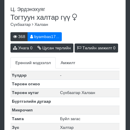
Ц. Эрдэнэхуяг
Тогтуун халтар
гүү
Сүхбаатар
Халзан
368
byambas17...
Унага
0
Цусан төрлийн
Төлийн амжилт
0
Ерөнхий мэдээлэл
Амжилт
Үүлдэр
-
Төрсөн огноо
Төрсөн нутаг
Сүхбаатар Халзан
Бүртгэлийн дугаар
Микрочип
Тамга
Буйл загас
Зүс
Халтар