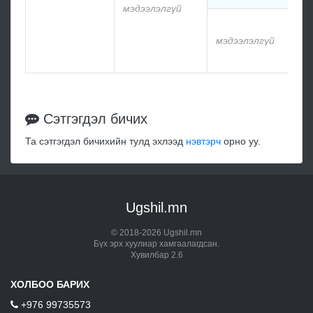
мэдээлэлгүй
м
мэдээлэлгүй
м
Сэтгэгдэл бичих
Та сэтгэгдэл бичихийн тулд эхлээд
нэвтэрч
орно уу.
Ugshil.mn
© 2018-2026 Ugshil.mn
Бүх эрх хуулиар хамгаалагдсан.
Хувилбар 2.6
ХОЛБОО БАРИХ
+976 99735573