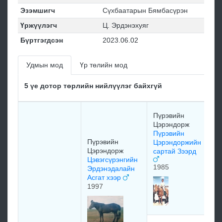
Эзэмшигч
Сүхбаатарын Бямбасүрэн
Үржүүлэгч
Ц. Эрдэнэхуяг
Бүртгэгдсэн
2023.06.02
Удмын мод
Үр төлийн мод
5 үе дотор төрлийн нийлүүлэг байхгүй
С
Пүрэвийн
Ж
Цэрэндорж
Л
Пүрэвийн
о
Пүрэвийн
Цэрэндоржийн
Цэрэндорж
сартай Зээрд
1
Цэвэгсүрэнгийн
1985
Эрдэнэдалайн
Асгат хээр
Л
1997
о
х