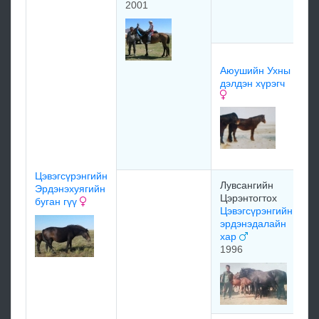
2001
С
х
П
Аюушийн Ухны
Ё
дэлдэн хүрэгч
с
О
Г
г
Цэвэгсүрэнгийн
Лувсангийн
Эрдэнэхуягийн
О
Цэрэнтогтох
буган гүү
Ц
Цэвэгсүрэнгийн
т
эрдэнэдалайн
хар
1996
О
А
х