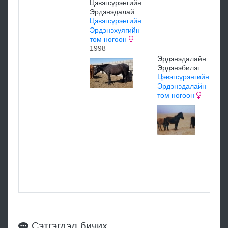
Цэвэгсүрэнгийн
Л
Эрдэнэдалай
Р
Цэвэгсүрэнгийн
Т
Эрдэнэхуягийн
Б
том ногоон
З
1998
1
Эрдэнэдалайн
Эрдэнэбилэг
Цэвэгсүрэнгийн
Эрдэнэдалайн
том ногоон
Д
Ц
Ц
Э
х
Сэтгэгдэл бичих