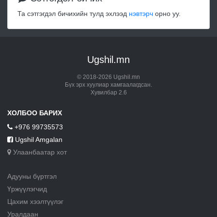
Та сэтгэгдэл бичихийн тулд эхлээд
нэвтэрч
орно уу.
Ugshil.mn
© 2018-2026 Ugshil.mn
Бүх эрх хуулиар хамгаалагдсан.
Хувилбар 2.6
ХОЛБОО БАРИХ
+976 99735573
Ugshil Amgalan
Улаанбаатар хот
Адууны бүртгэл
Үржүүлэгчид
Цахим хээлтүүлэг
Уралдаан