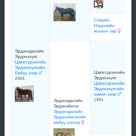
х
Соёмбо
м
Нэгдэлийн
жоохон хар
м
З
Эрдэнэдалайн
А
Эрдэнэхуяг
ө
Цэвэгсүрэнгийн
Б
Эрдэнэхуягийн
Цэвэгсүрэнгийн
Ембүү хээр
1
Эрдэнэхуяг
2004
Цэвэгсүрэнгийн
Эрдэнэхуягийн
хавчиг хээр
1991
Эрдэнэдалайн
Эрдэнэбилэг
В
Эрдэнэдалайн
Д
Эрдэнэбилэгийн
Ц
ембүү хонгор
и