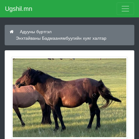
Ugshil.mn
Адууны бүртгэл
Энхтайваны Бадмаанямбуугийн хуяг халтар