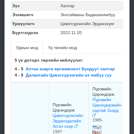
Зүс
Халтар
Эзэмшигч
Энхтайваны Бадмаанямбуу
Үржүүлэгч
Цэвэгсүрэнгийн Эрдэнэхуяг
Бүртгэгдсэн
2022.11.20
Удмын мод
Үр төлийн мод
5 үе доторх төрлийн нийлүүлэг:
4 - 5
Алтан азарга өргөмжлөлт Бундуут халтар
4 - 5
Далантайн Цэвэгсүрэнгийн их ембүү гүү
Пүрэвийн
С
Цэрэндорж
Ж
Пүрэвийн
Л
Пүрэвийн
Цэрэндоржийн
о
Цэрэндорж
сартай Зээрд
1
Цэвэгсүрэнгийн
1985
Эрдэнэдалайн
Асгат хээр
Л
1997
о