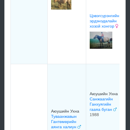
О
М
Ж
Цэвэгсүрэнгийн
Б
эрдэнэдалайн
хозой хонгор
1
Ж
Г
х
А
А
и
1
Аюушийн Ухна
Санжаагийн
Ганхуягийн
гааяа буган
Аюушийн Ухна
1988
Туваанжавын
Ж
Гантөмөрийн
Б
аянга халиун
А