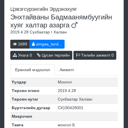
Цэвэгсүрэнгийн Эрдэнэхуяг
Энхтайваны Бадмаанямбуугийн
хуяг халтар
азарга
2019.4.28
Сүхбаатар
Халзан
1689
amgaa_land...
Унага
0
Цусан төрлийн
Төлийн амжилт
0
Ерөнхий мэдээлэл
Амжилт
Үүлдэр
Монгол
Төрсөн огноо
2019.4.28
Төрсөн нутаг
Сүхбаатар Халзан
Бүртгэлийн дугаар
СХ190428001
Микрочип
Тамга
монгол Б