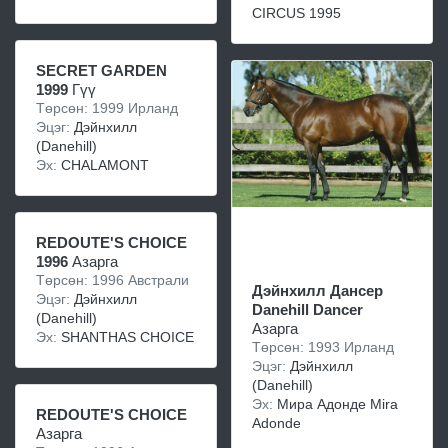
CIRCUS 1995
SECRET GARDEN
1999
Гүү
Төрсөн: 1999 Ирланд
Эцэг:
Дэйнхилл
(Danehill)
Эх:
CHALAMONT
REDOUTE'S CHOICE
1996
Азарга
Төрсөн: 1996 Австрали
Дэйнхилл Дансер
Эцэг:
Дэйнхилл
Danehill Dancer
(Danehill)
Азарга
Эх:
SHANTHAS CHOICE
Төрсөн: 1993 Ирланд
Эцэг:
Дэйнхилл
(Danehill)
Эх:
Мира Адонде Mira
REDOUTE'S CHOICE
Adonde
Азарга