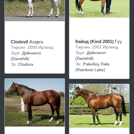
Кайнд (Kind 2001)
Гүү
Clodovil
Азарга
Төрсөн: 2001 Ирланд
Төрсөн: 2000 Ирланд
Эцэг:
Дэйнхилл
Эцэг:
Дэйнхилл
(Danehill)
(Danehill)
Эх:
Pэйнбоу Лэйк
Эх:
Clodora
(Rainbow Lake)