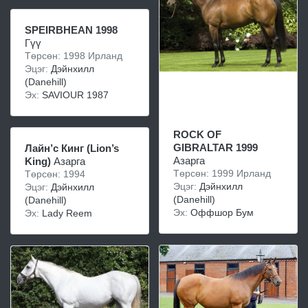
SPEIRBHEAN 1998
Гүү
Төрсөн: 1998 Ирланд
Эцэг:
Дэйнхилл
(Danehill)
Эх:
SAVIOUR 1987
ROCK OF
GIBRALTAR 1999
Лайн’с Кинг (Lion’s
Азарга
King)
Азарга
Төрсөн: 1999 Ирланд
Төрсөн: 1994
Эцэг:
Дэйнхилл
Эцэг:
Дэйнхилл
(Danehill)
(Danehill)
Эх:
Оффшор Бум
Эх:
Lady Reem