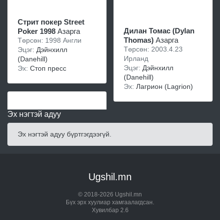
Стрит покер Street
Дилан Томас (Dylan
Poker 1998
Азарга
Thomas)
Азарга
Төрсөн: 1998 Англи
Төрсөн: 2003.4.23
Эцэг:
Дэйнхилл
Ирланд
(Danehill)
Эцэг:
Дэйнхилл
Эх:
Стоп пресс
(Danehill)
Эх:
Лaгриoн (Lagrion)
Эх нэгтэй адуу
Эх нэгтэй адуу бүртгэгдээгүй.
Ugshil.mn
© 2018-2026 Ugshil.mn
Бүх эрх хуулиар хамгаалагдсан.
Хувилбар 2.6