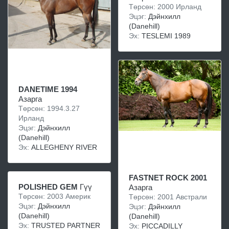
Төрсөн: 2000 Ирланд
Эцэг:
Дэйнхилл
(Danehill)
Эх:
TESLEMI 1989
DANETIME 1994
Азарга
Төрсөн: 1994.3.27
Ирланд
Эцэг:
Дэйнхилл
(Danehill)
Эх:
ALLEGHENY RIVER
FASTNET ROCK 2001
POLISHED GEM
Гүү
Азарга
Төрсөн: 2003 Америк
Төрсөн: 2001 Австрали
Эцэг:
Дэйнхилл
Эцэг:
Дэйнхилл
(Danehill)
(Danehill)
Эх:
TRUSTED PARTNER
Эх:
PICCADILLY