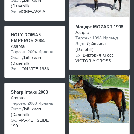
Эцэг:
Дэйнхилл
(Danehill)
Эх:
MONEVASSIA
Моцарт MOZART 1998
Азарга
HOLY ROMAN
Төрсөн: 1998 Ирланд
EMPEROR 2004
Эцэг:
Дэйнхилл
Азарга
(Danehill)
Төрсөн: 2004 Ирланд
Эх:
Виктория КРосс
Эцэг:
Дэйнхилл
VICTORIA CROSS
(Danehill)
Эх:
L'ON VITE 1986
Sharp Intake 2003
Азарга
Төрсөн: 2003 Ирланд
Эцэг:
Дэйнхилл
(Danehill)
Эх:
MARKET SLIDE
1991