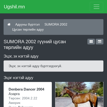
Ugshil.mn
Адууны бүртгэл
SUMORA 2002
Цусан төрлийн адуу
SUMORA 2002 гүүний цусан
төрлийн адуу
Эцэг, эх нэгтэй адуу
Эцэг, эх нэгтэй адуу бүртгэгдээгүй.
Эцэг нэгтэй адуу
Denbera Dancer 2004
Азарга
Төрсөн: 2004.2.22
Америк