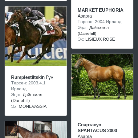
MARKET EUPHORIA
Азарга
Төрсөн: 2004 Ирланд
Эцэг:
Дэйнхилл
(Danehill)
Эх:
LISIEUX ROSE
Rumplestiltskin
Гүү
Төрсөн: 2003.4.1
Ирланд
Эцэг:
Дэйнхилл
(Danehill)
Эх:
MONEVASSIA
Спартакус
SPARTACUS 2000
Азарга