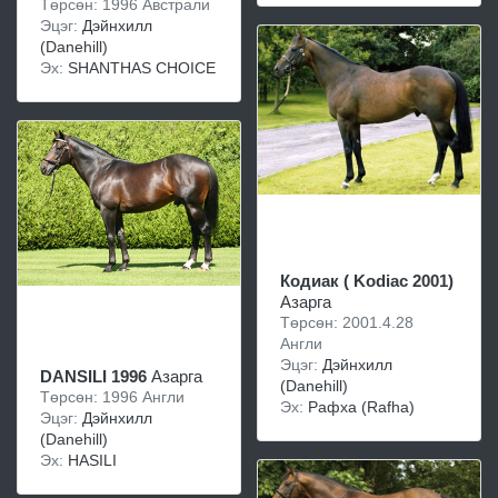
Төрсөн: 1996 Австрали
Эцэг:
Дэйнхилл
(Danehill)
Эх:
SHANTHAS CHOICE
Кодиак ( Kodiac 2001)
Азарга
Төрсөн: 2001.4.28
Англи
Эцэг:
Дэйнхилл
DANSILI 1996
Азарга
(Danehill)
Төрсөн: 1996 Англи
Эх:
Рафха (Rafha)
Эцэг:
Дэйнхилл
(Danehill)
Эх:
HASILI