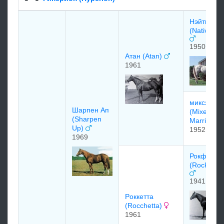
Нэйтив Да
(Native Da
1950
Aтан (Atan)
1961
миксэд М
Шарпен Aп
(Mixed
(Sharpen
Marriage)
Up)
1952
1969
Рокфелла
(Rockefell
1941
Рoккеттa
(Rocchetta)
1961