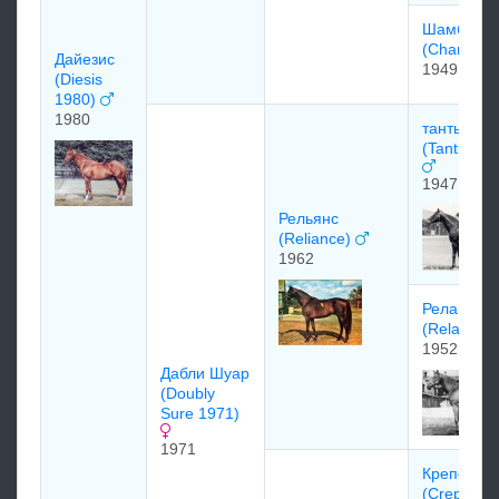
Шамбиж
(Chambig
Дaйезис
1949
(Diesis
1980)
1980
тантьем
(Tantieme
1947
Рельянс
(Reliance)
1962
Реланс
(Relance)
1952
Дабли Шуар
(Doubly
Sure 1971)
1971
Крепелло
(Crepello)