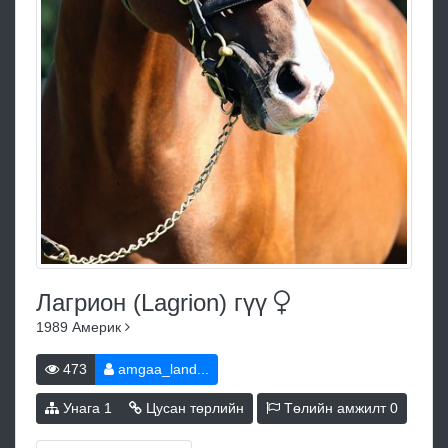
Лагрион (Lagrion)
гүү
1989
Америк
473
amgaa_land...
Унага
1
Цусан төрлийн
Төлийн амжилт
0