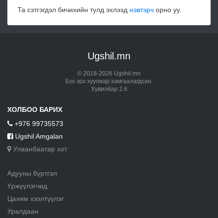
Та сэтгэгдэл бичихийн тулд эхлээд
нэвтэрч
орно уу.
Ugshil.mn
© 2018-2026 Ugshil.mn
Бүх эрх хуулиар хамгаалагдсан.
Хувилбар 2.6
ХОЛБОО БАРИХ
+976 99735573
Ugshil Amgalan
Улаанбаатар хот
Адууны бүртгэл
Үржүүлэгчид
Цахим хээлтүүлэг
Уралдаан