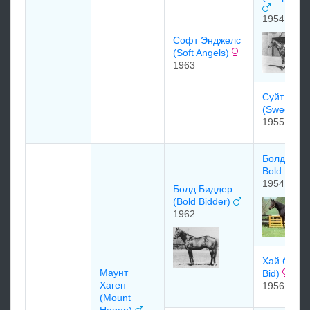
1954
Coфт Энджелc
(Soft Angels)
1963
Суйт Энд
(Sweet An
1955
Болд Рул
Bold Rule
1954
Болд Биддер
(Bold Bidder)
1962
Хай бид (
Мaунт
Bid)
Xaген
1956
(Mount