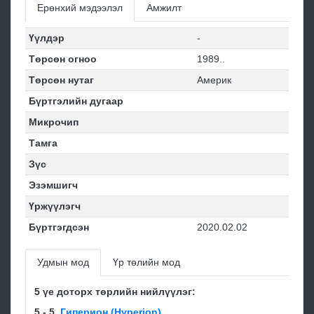
Ерөнхий мэдээлэл
Амжилт
Үүлдэр
-
Төрсөн огноо
1989..
Төрсөн нутаг
Америк
Бүртгэлийн дугаар
Микрочип
Тамга
Зүс
Эзэмшигч
Үржүүлэгч
Бүртгэгдсэн
2020.02.02
Удмын мод
Үр төлийн мод
5 үе доторх төрлийн нийлүүлэг:
5 - 5
Гиперион (Hyperion)