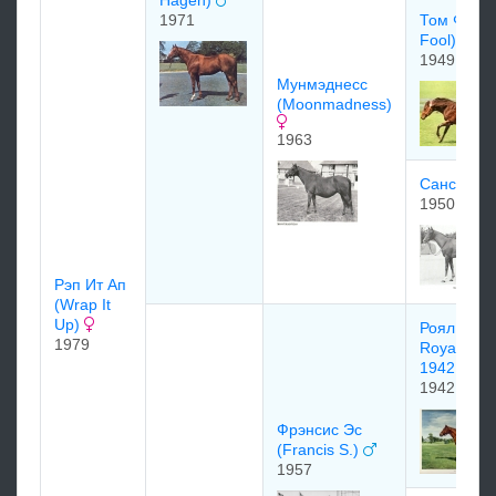
Hagen)
1971
Том Фул (
Fool)
1949
Mунмэднeсс
(Moonmadness)
1963
Сансет su
1950
Pэп Ит Ап
(Wrap It
Up)
Роял Чар
1979
Royal Cha
1942
1942
Фрэнсис Эс
(Francis S.)
1957