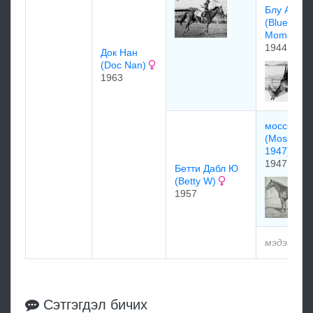
Блу Айд 
(Blue Eyed
Momo)
1944
Дoк Нан
(Doc Nan)
1963
моссборо
(Mossboro
1947)
1947
Бетти Дабл Ю
(Betty W)
1957
мэдээлэлг
Сэтгэгдэл бичих