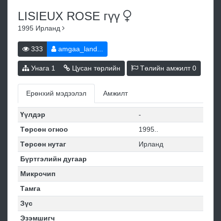
LISIEUX ROSE
гүү
1995
Ирланд
333
amgaa_land...
Унага
1
Цусан төрлийн
Төлийн амжилт
0
Ерөнхий мэдээлэл
Амжилт
Үүлдэр
-
Төрсөн огноо
1995..
Төрсөн нутаг
Ирланд
Бүртгэлийн дугаар
Микрочип
Тамга
Зүс
Эзэмшигч