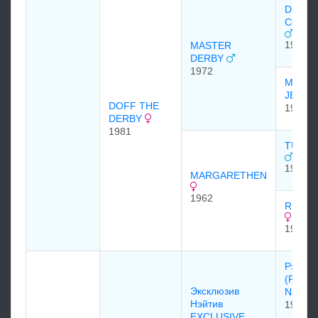
DUST
COMM
1967
MASTER
DERBY
1972
MADA
JERR
DOFF THE
1961
DERBY
1981
TULYA
1949
MARGARETHEN
1962
RUSS-
1956
Рэйз э
(Raise 
Эксклюзив
Native
Нэйтив
1961
EXCLUSIVE