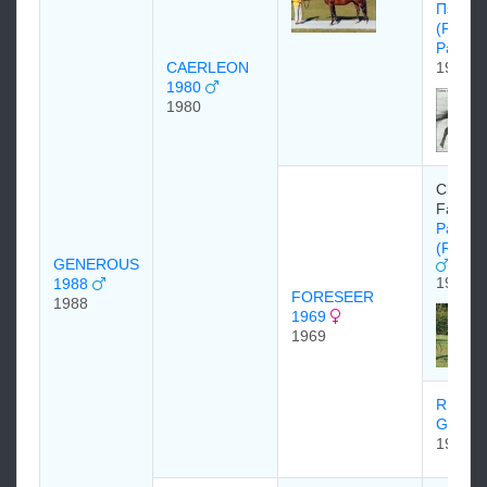
Пэйдж
(Flami
Page)
CAERLEON
1959
1980
1980
Claibo
Farm
Раунд 
(Round
GENEROUS
1954
1988
FORESEER
1988
1969
1969
REGAL
GLEA
1964