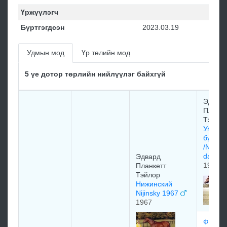
Үржүүлэгч
Бүртгэгдсэн
2023.03.19
Удмын мод
Үр төлийн мод
5 үе дотор төрлийн нийлүүлэг байхгүй
Эдваp
Планке
Тэйлo
Умард
бүжигч
/Northe
dancer
Эдвapд
1961
Плaнкeтт
Тэйлоp
Нижинский
Nijinsky 1967
1967
Флэйм