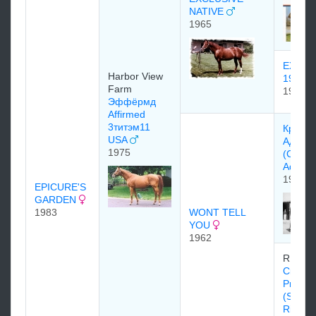
NATIVE
1965
EXCLU
Harbor View
1953
Farm
1953
Эффёрмд
Affirmed
3титэм11
Крафт
USA
Aдмир
1975
(Crafty
Admira
1947
EPICURE'S
GARDEN
1983
WONT TELL
YOU
1962
R. W. M
Скарле
Риббо
(Scarle
Ribbon