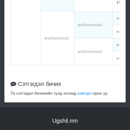
1957
мэдээл
мэдээлэлгүй
мэдээл
мэдээлэлгүй
мэдээл
мэдээлэлгүй
мэдээл
Сэтгэгдэл бичих
Та сэтгэгдэл бичихийн тулд эхлээд
нэвтэрч
орно уу.
Ugshil.mn