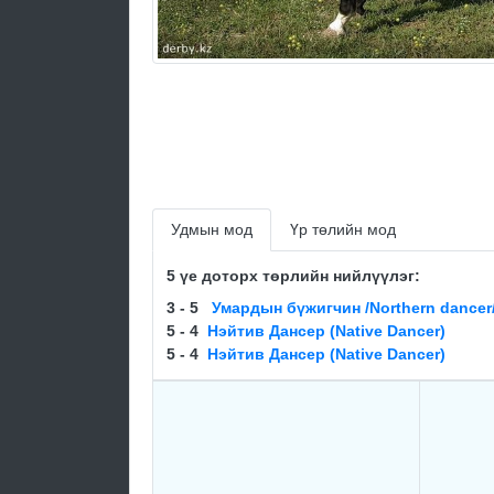
Удмын мод
Үр төлийн мод
5 үе доторх төрлийн нийлүүлэг:
3 - 5
Умардын бүжигчин /Northern dancer
5 - 4
Нэйтив Дансер (Native Dancer)
5 - 4
Нэйтив Дансер (Native Dancer)