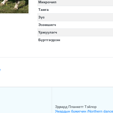
Микрочип
Тамга
Зүс
Эзэмшигч
Үржүүлэгч
Бүртгэгдсэн
/
Эдваpд Планкетт Тэйлop
Умардын бүжигчин /Northern dance