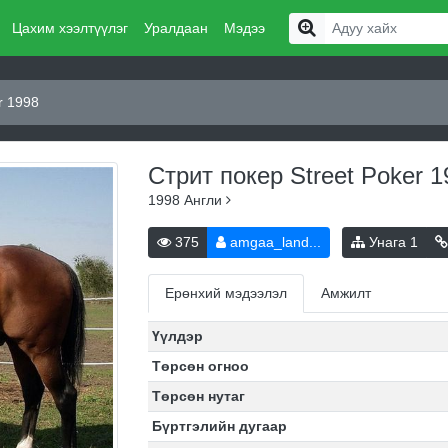
Цахим хээлтүүлэг
Уралдаан
Мэдээ
r 1998
Стрит покер Street Poker 
1998
Англи
375
amgaa_land...
Унага
1
Ерөнхий мэдээлэл
Амжилт
Үүлдэр
Төрсөн огноо
Төрсөн нутаг
Бүртгэлийн дугаар