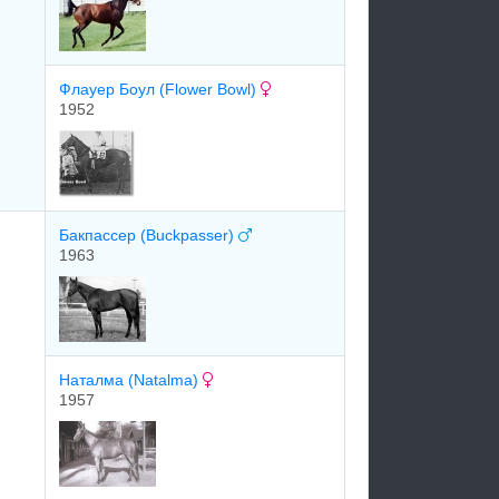
Флауер Боул (Flower Bowl)
1952
Бакпассер (Buckpasser)
1963
Наталма (Natalma)
1957