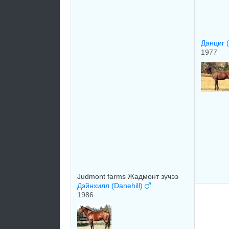
Данциг 
1977
Judmont farms Жадмонт зүчээ
Дэйнхилл (Danehill)
1986