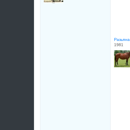
Рaзьянa
1981