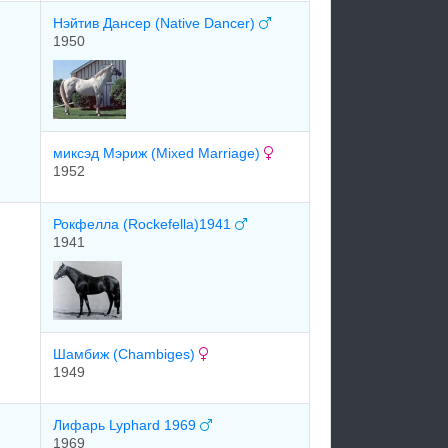
Нэйтив Дансер (Native Dancer)
1950
миксэд Мэриж (Mixed Marriage)
1952
Рокфелла (Rockefella)1941
1941
Шамбиж (Chambiges)
1949
Лифарь Lyphard 1969
1969