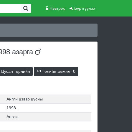
Нэвтрэх
Бүртгүүлэх
1998
азарга
Цусан төрлийн
Төлийн амжилт
0
Англи цэвэр цусны
1998..
Англи