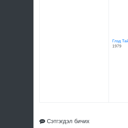
Глэд Та
1979
Сэтгэгдэл бичих