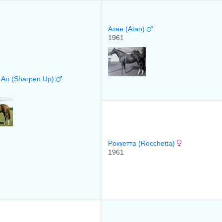
Aтан (Atan)
1961
Aп (Sharpen Up)
Рoккеттa (Rocchetta)
1961