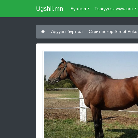
Ugshil.mn
Бүртгэл
Тэргүүлэх үзүүлэлт
Адууны бүртгэл
Стрит покер Street Poke