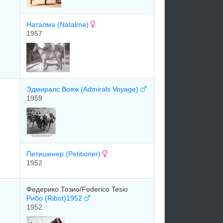
Наталма (Natalma)
1957
Эдмиpалc Вoяж (Admirals Voyage)
1959
Петишенеp (Petitioner)
1952
Федерико Тезио/Federico Tesio
Рибо (Ribot)1952
1952