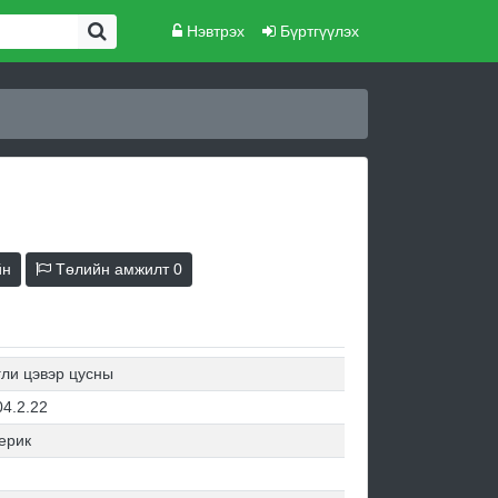
Нэвтрэх
Бүртгүүлэх
йн
Төлийн амжилт
0
гли цэвэр цусны
04.2.22
ерик