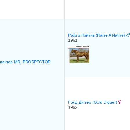
Рэйз э Нэйтив (Raise A Native)
1961
спектор MR. PROSPECTOR
Гoлд Диггeр (Gold Digger)
1962