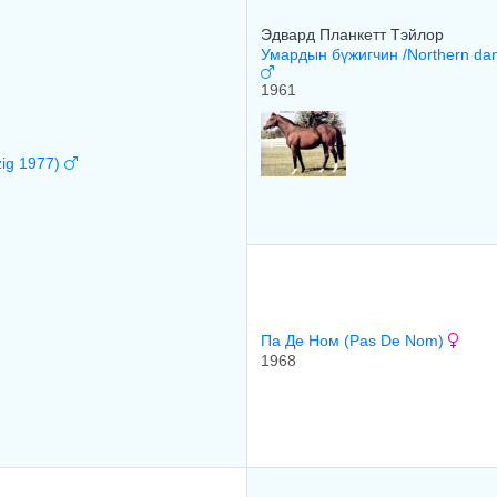
Эдваpд Планкетт Тэйлop
Умардын бүжигчин /Northern dan
1961
zig 1977)
Па Де Нoм (Pas De Nom)
1968