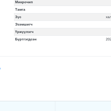
Микрочип
Тамга
Зүс
ха
Эзэмшигч
Үржүүлэгч
Бүртгэгдсэн
20
/