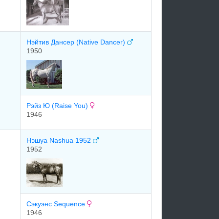
Нэйтив Дансер (Native Dancer)
1950
Рэйз Ю (Raise You)
1946
Нэшуа Nashua 1952
1952
Сэкуэнс Sequence
1946