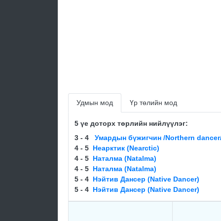
Удмын мод
Үр төлийн мод
5 үе доторх төрлийн нийлүүлэг:
3 - 4
Умардын бүжигчин /Northern dancer
4 - 5
Неарктик (Nearctic)
4 - 5
Наталма (Natalma)
4 - 5
Наталма (Natalma)
5 - 4
Нэйтив Дансер (Native Dancer)
5 - 4
Нэйтив Дансер (Native Dancer)