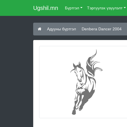
Ugshil.mn
Бүртгэл
Тэргүүлэх үзүүлэлт
Адууны бүртгэл
Denbera Dancer 2004