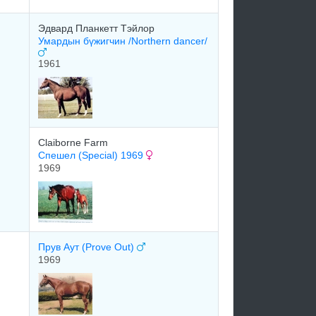
Эдваpд Планкетт Тэйлop
Умардын бүжигчин /Northern dancer/
1961
Claiborne Farm
Спешел (Special) 1969
1969
Прув Аут (Prove Out)
1969