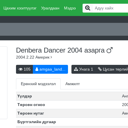
Цахим хээлтүүлэг
Уралдаан
Мэдээ
Denbera Dancer 2004
азарга
2004.2.22
Америк
105
amgaa_land...
Унага
1
Цусан төрли
Ерөнхий мэдээлэл
Амжилт
Үүлдэр
Ан
Төрсөн огноо
20
Төрсөн нутаг
Ам
Бүртгэлийн дугаар