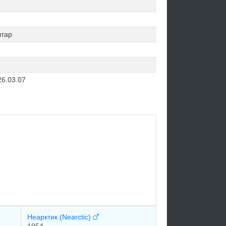
лтар
26.03.07
Неарктик (Nearctic)