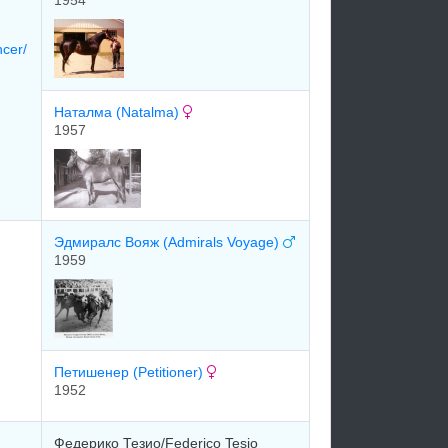
1954
cer/
Наталма (Natalma)
1957
Эдмиpалc Вoяж (Admirals Voyage)
1959
Петишенеp (Petitioner)
1952
Федерико Тезио/Federico Tesio