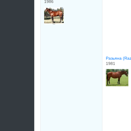
1986
Рaзьянa (Ra
1981