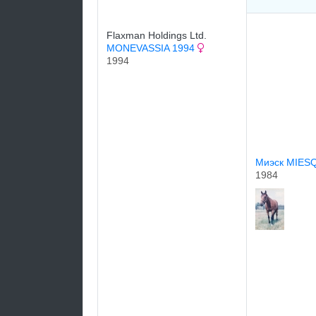
Flaxman Holdings Ltd.
MONEVASSIA 1994
1994
Миэск MIE
1984