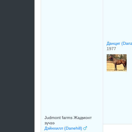
Данциг (Dan
1977
Judmont farms Жадмонт
зүчээ
Дэйнхилл (Danehill)