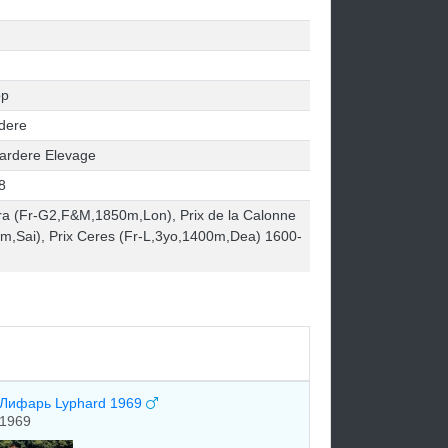
ор
rdere
ardere Elevage
8
Opera (Fr-G2,F&M,1850m,Lon), Prix de la Calonne
0m,Sai), Prix Ceres (Fr-L,3yo,1400m,Dea) 1600-
Лифарь Lyphard 1969
1969