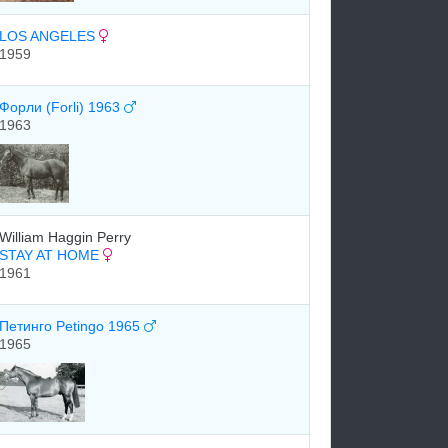
LOS ANGELES
1959
Форли (Forli) 1963
1963
William Haggin Perry
STAY AT HOME
1961
Петинго Petingo 1965
1965