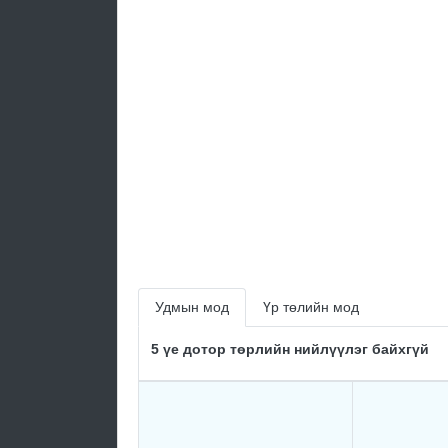
Удмын мод
Үр төлийн мод
5 үе дотор төрлийн нийлүүлэг байхгүй