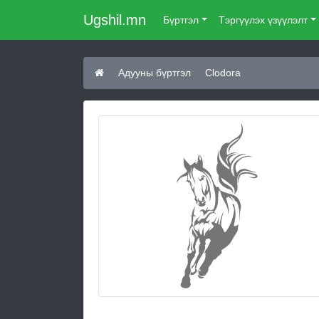
Ugshil.mn
Бүртгэл
Тэргүүлэх үзүүлэлт
Адууны бүртгэл
Clodora