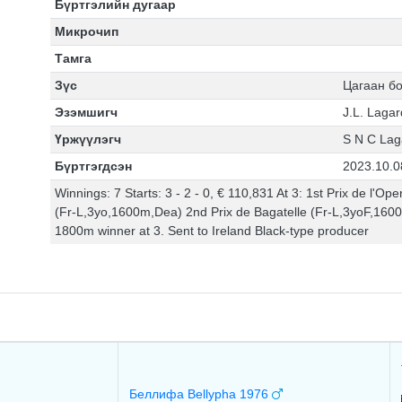
Бүртгэлийн дугаар
Микрочип
Тамга
Зүс
Цагаан б
Эзэмшигч
J.L. Laga
Үржүүлэгч
S N C Lag
Бүртгэгдсэн
2023.10.0
Winnings: 7 Starts: 3 - 2 - 0, € 110,831 At 3: 1st Prix de l'
(Fr-L,3yo,1600m,Dea) 2nd Prix de Bagatelle (Fr-L,3yoF,160
1800m winner at 3. Sent to Ireland Black-type producer
Беллифа Bellypha 1976