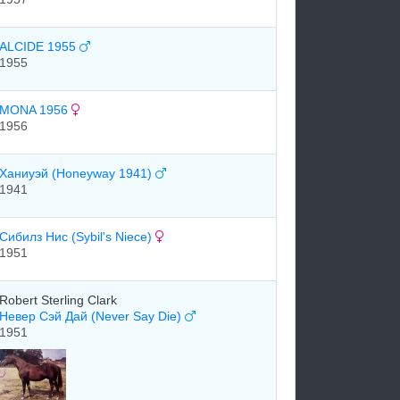
ALCIDE 1955
1955
MONA 1956
1956
Хaниуэй (Honeyway 1941)
1941
Сибилз Нис (Sybil's Niece)
1951
Robert Sterling Clark
Невер Сэй Дай (Never Say Die)
1951