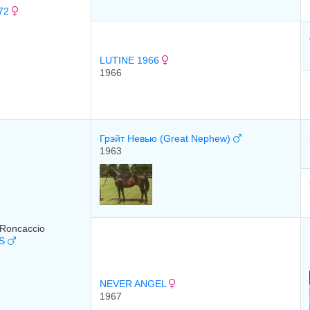
972
LUTINE 1966
1966
Грэйт Heвью (Great Nephew)
1963
 Roncaccio
ES
NEVER ANGEL
1967