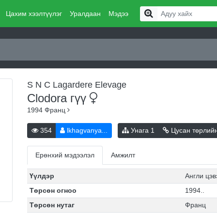
Цахим хээлтүүлэг
Уралдаан
Мэдээ
S N C Lagardere Elevage
Clodora
гүү
1994
Франц
354
lkhagvanya...
Унага
1
Цусан төрлий
Ерөнхий мэдээлэл
Амжилт
Үүлдэр
Англи цэв
Төрсөн огноо
1994..
Төрсөн нутаг
Франц