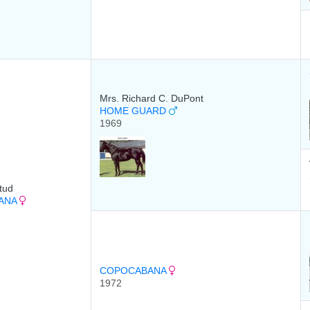
Mrs. Richard C. DuPont
HOME GUARD
1969
tud
BANA
COPOCABANA
1972