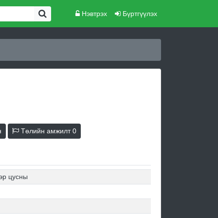
Нэвтрэх
Бүртгүүлэх
н
Төлийн амжилт
0
эр цусны