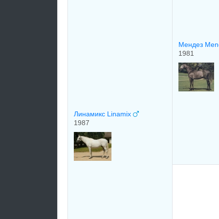
Мендез Me
1981
Линамикс Linamix
1987