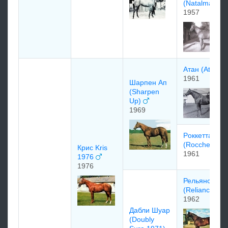
(Natalma)
1957
Aтан (Atan)
1961
Шарпен Aп
(Sharpen
Up)
1969
Рoккеттa
(Rocchetta)
Крис Kris
1961
1976
1976
Рельянс
(Reliance)
1962
Дабли Шуар
(Doubly