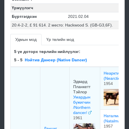
Үржүүлэгч
Бүртгэгдсэн
2021.02.04
20:4-2-2, £ 91 614. 2 место: Hackwood S. (GB-G3,6F).
Удмын мод
Үр төлийн мод
5 үе доторх төрлийн нийлүүлэг:
5 - 5
Нэйтив Дансер (Native Dancer)
Неарктик
(Nearctic)
Эдваpд
1954
Планкетт
Тэйлop
Умардын
бүжигчин
/Northern
dancer/
Наталма
1961
(Natalma)
1957
Данциг