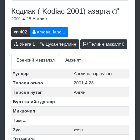
Кодиак ( Kodiac 2001)
азарга
2001.4.28
Англи
402
amgaa_land...
Унага
1
Цусан төрлийн
Төлийн амжилт
0
Ерөнхий мэдээлэл
Амжилт
Үүлдэр
Англи цэвэр цусны
Төрсөн огноо
2001.4.28
Төрсөн нутаг
Англи
Бүртгэлийн дугаар
Микрочип
Тамга
Зүс
хээр
Эзэмшигч