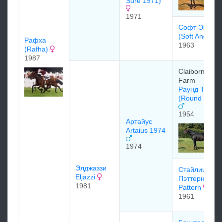
Sure 1971)
1971
Coфт Эндже
(Soft Angels)
Рафха
1963
(Rafha)
1987
Claiborne
Farm
Раунд Тэйбл
(Round Table
1954
Артайус
Artaius 1974
1974
Элджаззи
Стайлиш
Eljazzi
Пэттерн Styli
1981
Pattern
1961