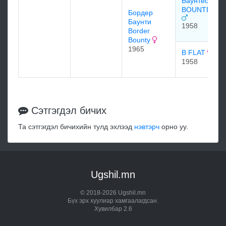
Баунтес
BOUNTEOUS
Бордер
Баунти
1958
Border
Bounty
1965
B FLAT
1958
Сэтгэгдэл бичих
Та сэтгэгдэл бичихийн тулд эхлээд
нэвтэрч
орно уу.
Ugshil.mn
© 2018-2026 Ugshil.mn
Бүх эрх хуулиар хамгаалагдсан.
Хувилбар 2.6