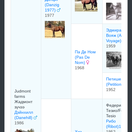
(Danzig
1977)
1977
Эдмиpалc
Вoяж (Admira
Voyage)
1959
Па Де Нoм
(Pas De
Nom)
1968
Петишенеp
(Petitioner)
1952
Judmont
farms
Жадмонт
Федерико
зүчээ
Тезио/Federi
Дэйнхилл
Tesio
(Danehill)
Рибо
1986
(Ribot)1952
Хиз
1952