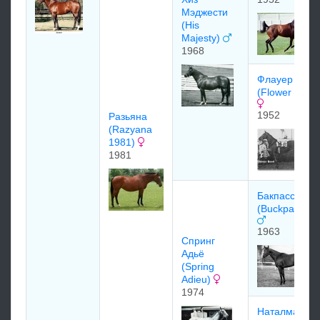
Мэджeсти
(His
Majesty)
1968
Флауер Боул
(Flower Bowl)
1952
Рaзьянa
(Razyana
1981)
1981
Бакпассер
(Buckpasser)
1963
Спринг
Адьё
(Spring
Adieu)
1974
Наталма