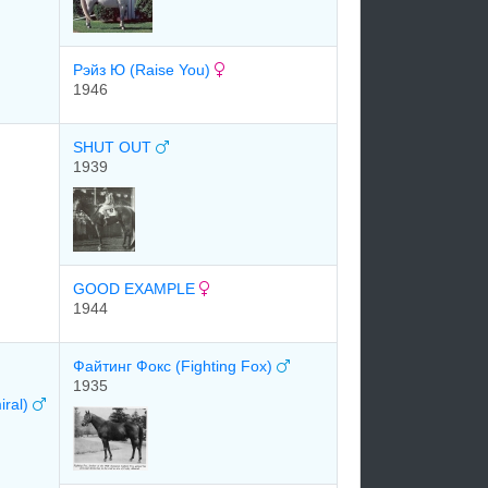
Рэйз Ю (Raise You)
1946
SHUT OUT
1939
GOOD EXAMPLE
1944
Файтинг Фокс (Fighting Fox)
1935
iral)