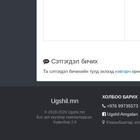
Сэтгэгдэл бичих
Та сэтгэгдэл бичихийн тулд эхлээд
нэвтэрч
орно
ХОЛБОО БАРИХ
Ugshil.mn
+976 99735573
© 2018-2026 Ugshil.mn
Ugshil Amgalan
Бүх эрх хуулиар хамгаалагдсан.
Улаанбаатар хо
Хувилбар 2.6