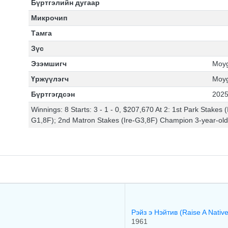
Бүртгэлийн дугаар
Микрочип
Тамга
Зүс
Эзэмшигч
Moyg
Үржүүлэгч
Moyg
Бүртгэгдсэн
2025
Winnings: 8 Starts: 3 - 1 - 0, $207,670 At 2: 1st Park Stakes (
G1,8F); 2nd Matron Stakes (Ire-G3,8F) Champion 3-year-old F
Рэйз э Нэйтив (Raise A Nativ
1961