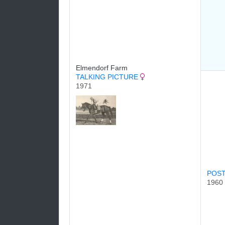
Elmendorf Farm
TALKING PICTURE
1971
POST
1960