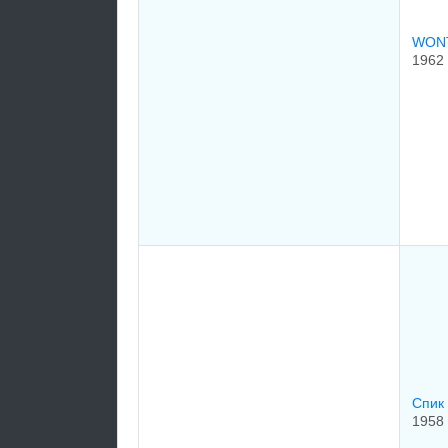
WON
1962
Спик
1958