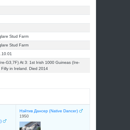
lare Stud Farm
lare Stud Farm
.10.01
Ire-G3,7F) At 3: 1st Irish 1000 Guineas (Ire-
illy in Ireland. Died 2014
Нэйтив Дансер (Native Dancer)
1950
e)