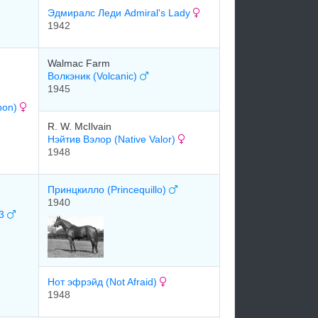
Эдмиралс Леди Admiral's Lady
1942
Walmac Farm
Волкэник (Volcanic)
1945
bon)
R. W. McIlvain
Нэйтив Вэлор (Native Valor)
1948
Принцкилло (Princequillo)
1940
53
Нот эфрэйд (Not Afraid)
1948