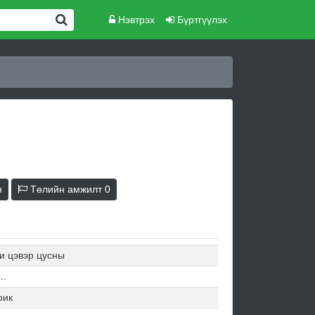
Нэвтрэх
Бүртгүүлэх
н
Төлийн амжилт
0
и цэвэр цусны
..
рик