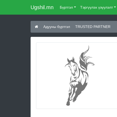
Ugshil.mn
Бүртгэл
Тэргүүлэх үзүүлэлт
Адууны бүртгэл
TRUSTED PARTNER