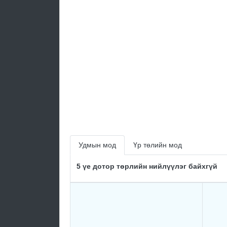
Удмын мод
Үр төлийн мод
5 үе дотор төрлийн нийлүүлэг байхгүй