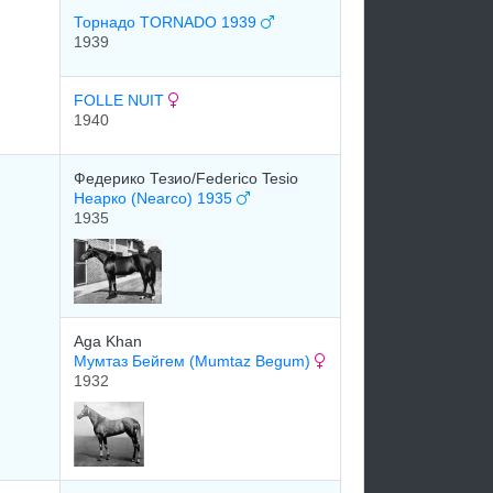
Торнадо TORNADO 1939
1939
FOLLE NUIT
1940
Федерико Тезио/Federico Tesio
Неарко (Nearco) 1935
1935
Aga Khan
Mумтаз Бeйгeм (Mumtaz Begum)
1932