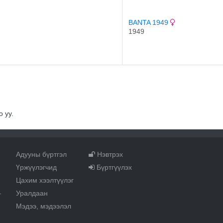
BANTA 1949
1949
 уу.
Адууны бүртгэл
Нэвтрэх
Үржүүлэгчид
Бүртгүүлэх
Цахим хээлтүүлэг
Уралдаан
т
Мэдээ, мэдээлэл