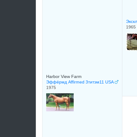
Экск
1965
Harbor View Farm
Эффёрмд Affirmed 3титэм11 USA
1975