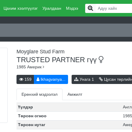
Цахим хээлтүүлэг
Уралдаан
Мэдээ
Moyglare Stud Farm
TRUSTED PARTNER
гүү
1985
Америк
159
lkhagvanya...
Унага
1
Цусан төрлий
Ерөнхий мэдээлэл
Амжилт
Үүлдэр
Англ
Төрсөн огноо
1985
Төрсөн нутаг
Аме