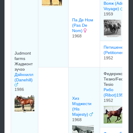
Вoяж (Admirals
Voyage)
1959
Па Де Нoм
(Pas De
Nom)
1968
Петишенеp
(Petitioner)
Judmont
1952
farms
Жадмонт
зүчээ
Федерико
Дэйнхилл
Тезио/Federico
(Danehill)
Tesio
1986
Рибо
(Ribot)1952
Хиз
1952
Мэджeсти
(His
Majesty)
1968