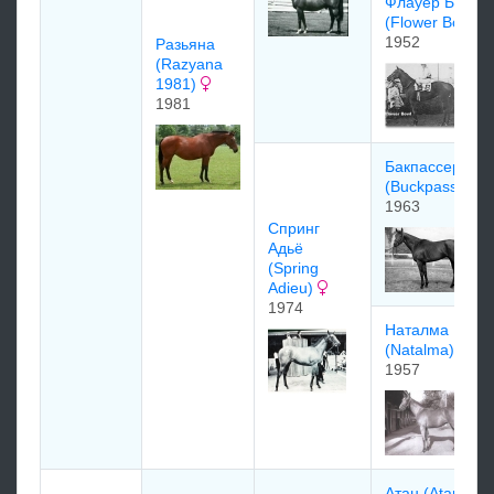
Флауер Боул
(Flower Bowl)
1952
Рaзьянa
(Razyana
1981)
1981
Бакпассер
(Buckpasser)
1963
Спринг
Адьё
(Spring
Adieu)
1974
Наталма
(Natalma)
1957
Aтан (Atan)