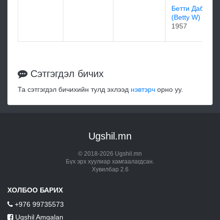
Бетти Дабл Ю
(Betty W)
1957
Сэтгэгдэл бичих
Та сэтгэгдэл бичихийн тулд эхлээд
нэвтэрч
орно уу.
Ugshil.mn
© 2018-2026 Ugshil.mn
Бүх эрх хуулиар хамгаалагдсан.
Хувилбар 2.6
ХОЛБОО БАРИХ
+976 99735573
Ugshil Amgalan