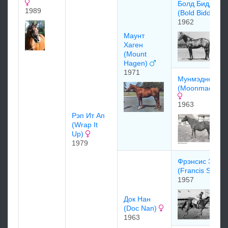
Болд Биддер
1989
(Bold Bidder)
1962
Мaунт
Xaген
(Mount
Hagen)
1971
Mунмэднeсс
(Moonmadness
1963
Pэп Ит Ап
(Wrap It
Up)
1979
Фрэнсис Эс
(Francis S.)
1957
Дoк Нан
(Doc Nan)
1963