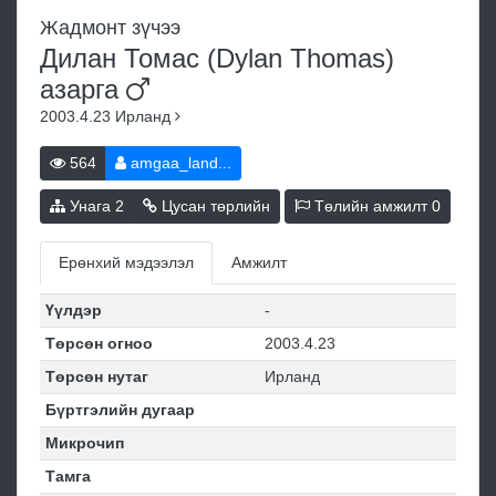
Жадмонт зүчээ
Дилан Томас (Dylan Thomas)
азарга
2003.4.23
Ирланд
564
amgaa_land...
Унага
2
Цусан төрлийн
Төлийн амжилт
0
Ерөнхий мэдээлэл
Амжилт
Үүлдэр
-
Төрсөн огноо
2003.4.23
Төрсөн нутаг
Ирланд
Бүртгэлийн дугаар
Микрочип
Тамга