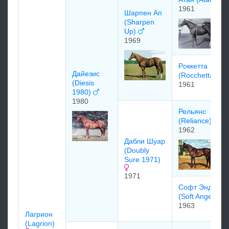
1961
Шарпен Aп
(Sharpen
Up)
1969
Рoккеттa
Дaйезис
(Rocchetta)
(Diesis
1961
1980)
1980
Рельянс
(Reliance)
1962
Дабли Шуар
(Doubly
Sure 1971)
1971
Coфт Энджелc
(Soft Angels)
1963
Лагрион
(Lagrion)