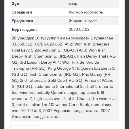
Зүс
хээр
Эзэмшигч
Кулмор /coolmore/
Үржүүлэгч
Жадмонт зүчээ
Бүртгэгдсэн
2020.02.02
20 уралдаж 10 түрүүлж 4 аман хүзүүдсэн 1 гурвалсан
Ј3,368,912 (US$ 6.620.852) At 2: Won Irish Breeders
Foal Levy S 2nd Autumn S. (GB-G3) At 3: Won Irish
Derby, Irish Champion S. (IRE-G1), Irish Derby Trial (IRE-
G2) 3rd Epsom Derby At 4: Won Prix de l'Arc de
Triomphe (FR-G1), King George VI & Queen Elizabeth S.
(GB-G1), Irish Champion S. (IRE-G1), Prix Ganay (FR-
G1) 2nd Tattersalls Gold Cup (IRE-G1), Prince of Wales
S. (GB-G1), Juddmonte International S. , half-brother to
four winners, notably Queen's Logic, top-class 5-6f
winner at 2, high-class over 7f at 3, Chatifa, 1m winner at
3, prolific Italian 1m-10f winner Carlo Bank; dam placed
over 10-12f at 3, 2007 Европын шилдэг азарга. 2007
Ирландын шилдэг азарга