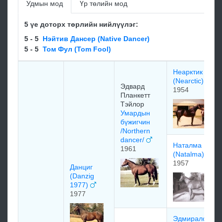
Удмын мод
Үр төлийн мод
5 үе доторх төрлийн нийлүүлэг:
5 - 5
Нэйтив Дансер (Native Dancer)
5 - 5
Том Фул (Tom Fool)
Неарктик
(Nearctic)
Эдваpд
1954
Планкетт
Тэйлop
Умардын
бүжигчин
/Northern
dancer/
Наталма
1961
(Natalma)
1957
Данциг
(Danzig
1977)
1977
Эдмиpалc