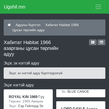
Ugshil.mn
Адууны бүртгэл
Хабитат Habitat 1966
Цусан төрлийн адуу
Хабитат Habitat 1966
азарганы цусан төрлийн
адуу
Эцэг, эх нэгтэй адуу
Эцэг, эх нэгтэй адуу бүртгэгдээгүй.
Эцэг нэгтэй адуу
Эх:
BLUE CANOE
ROYAL KIN 1969
Гүү
Төрсөн: 1969 Америк
Эцэг:
Сэр Гейлорд Sir
LORD GAYLE
Азарга