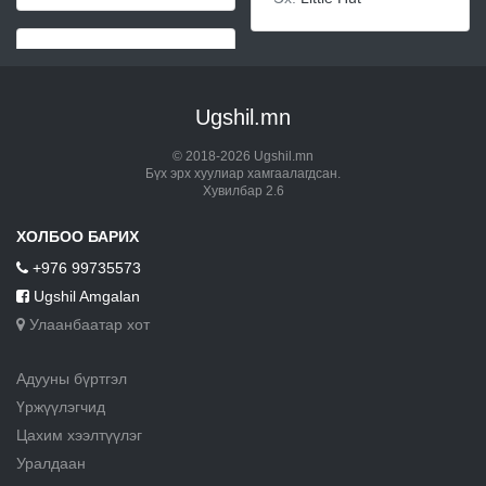
Ugshil.mn
© 2018-2026 Ugshil.mn
Бүх эрх хуулиар хамгаалагдсан.
Хувилбар 2.6
ХОЛБОО БАРИХ
+976 99735573
Ugshil Amgalan
Улаанбаатар хот
Адууны бүртгэл
Үржүүлэгчид
Цахим хээлтүүлэг
Уралдаан