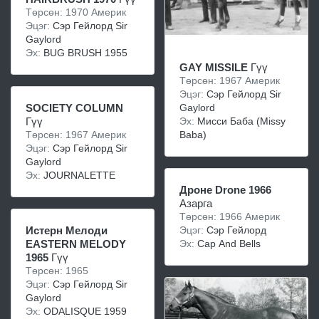
Төрсөн: 1970 Америк
Эцэг:
Сэр Гейлорд Sir
Gaylord
Эх:
BUG BRUSH 1955
GAY MISSILE
Гүү
Төрсөн: 1967 Америк
Эцэг:
Сэр Гейлорд Sir
Gaylord
SOCIETY COLUMN
Эх:
Мисси Баба (Missy
Гүү
Baba)
Төрсөн: 1967 Америк
Эцэг:
Сэр Гейлорд Sir
Gaylord
Эх:
JOURNALETTE
Дроне Drone 1966
Азарга
Төрсөн: 1966 Америк
Эцэг:
Сэр Гейлорд
Иcтeрн Meлoди
Эх:
Cap And Bells
EASTERN MELODY
1965
Гүү
Төрсөн: 1965
Эцэг:
Сэр Гейлорд Sir
Gaylord
Эх:
ODALISQUE 1959