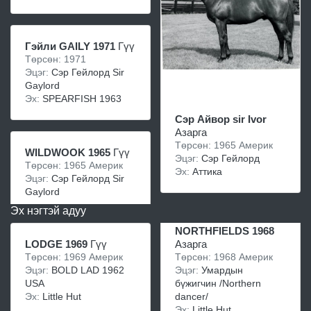
Гэйли GAILY 1971
Гүү
Төрсөн: 1971
Эцэг:
Сэр Гейлорд Sir
Gaylord
Эх:
SPEARFISH 1963
Сэр Айвор sir Ivor
Азарга
Төрсөн: 1965 Америк
WILDWOOK 1965
Гүү
Эцэг:
Сэр Гейлорд
Төрсөн: 1965 Америк
Эх:
Аттика
Эцэг:
Сэр Гейлорд Sir
Gaylord
Эх нэгтэй адуу
NORTHFIELDS 1968
LODGE 1969
Гүү
Азарга
Төрсөн: 1969 Америк
Төрсөн: 1968 Америк
Эцэг:
BOLD LAD 1962
Эцэг:
Умардын
USA
бүжигчин /Northern
Эх:
Little Hut
dancer/
Эх:
Little Hut