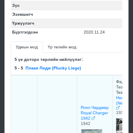
Зүс
Эзэмшигч
Үржүүлэгч
Бүртгэгдсэн
2020.11.24
Удмын мод
Үр төлийн мод
5 үе доторх төрлийн нийлүүлэг:
5 - 5
Плаки Лидж (Plucky Liege)
Федерик
Тезио/Fe
Tesio
Неарко
(Nearco)
Роял Чарджер
1935
Royal Charger
1942
1942