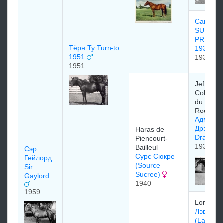
Сан При
SUN
PRINCE
Тёрн Ту Turn-to
1937
1951
1937
1951
Jefferso
Cohn (H
du Bois-
Roussel)
Адмира
Дрэйк (A
Haras de
Drake)
Piencourt-
1931
Bailleul
Сэр
Сурс Сюкре
Гейлорд
(Source
Sir
Sucree)
Gaylord
1940
1959
Lord Der
Лэвендь
(Lavend