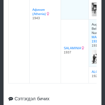
Афиния
(Athenia)
1943
August
Belmont,
Nursery 
MAN O'
1917
1917
SALAMINIA
1937
ALCIBI
1927
Сэтгэгдэл бичих