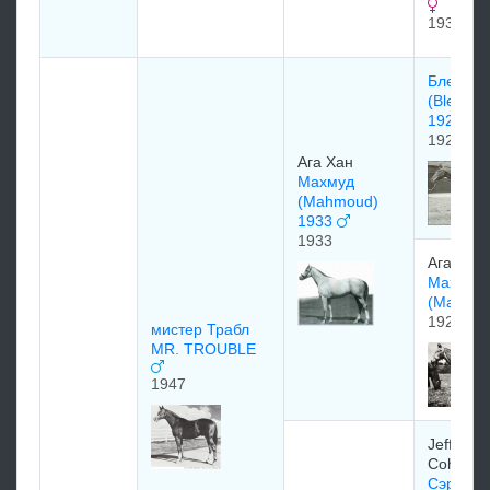
1934
Бленхе
(Blenhei
1927)
1927
Ага Хан
Махмуд
(Mahmoud)
1933
1933
Ага Хан
Маx Ма
(Mah Ma
1928
мистер Трабл
MR. TROUBLE
1947
Jefferso
Cohn
Сэр Гал