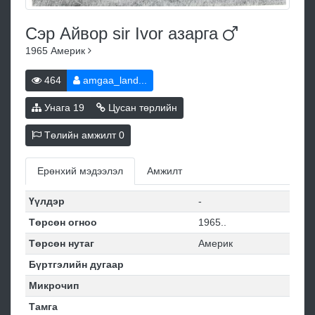
Сэр Айвор sir Ivor
азарга
1965
Америк
464
amgaa_land...
Унага
19
Цусан төрлийн
Төлийн амжилт
0
Ерөнхий мэдээлэл
Амжилт
Үүлдэр
-
Төрсөн огноо
1965..
Төрсөн нутаг
Америк
Бүртгэлийн дугаар
Микрочип
Тамга