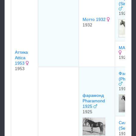
(Sir Gall
1920
Мотто 1932
1932
MAXIMA
Аттика
1925
Attica
1953
1953
Фэларис
(Phalari
1913
фарамонд
Pharamond
1925
1925
Силин
(Selene
1919