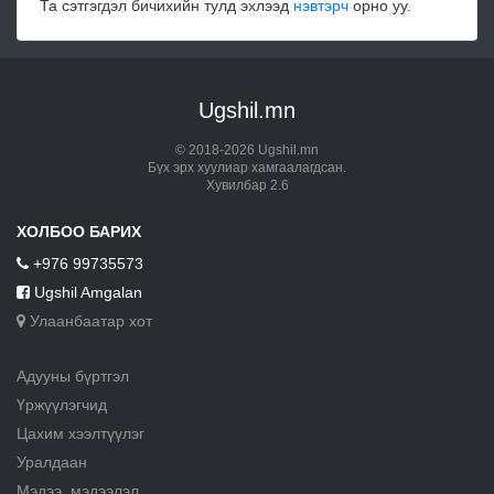
Та сэтгэгдэл бичихийн тулд эхлээд
нэвтэрч
орно уу.
Ugshil.mn
© 2018-2026 Ugshil.mn
Бүх эрх хуулиар хамгаалагдсан.
Хувилбар 2.6
ХОЛБОО БАРИХ
+976 99735573
Ugshil Amgalan
Улаанбаатар хот
Адууны бүртгэл
Үржүүлэгчид
Цахим хээлтүүлэг
Уралдаан
Мэдээ, мэдээлэл