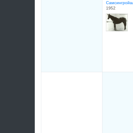
Самсингрoйал
1952