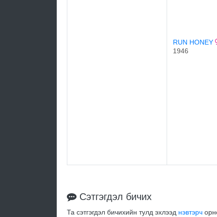
RUN HONEY
1946
Сэтгэгдэл бичих
Та сэтгэгдэл бичихийн тулд эхлээд
нэвтэрч
орно