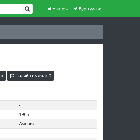
Нэвтрэх
Бүртгүүлэх
йн
Төлийн амжилт
0
-
1965..
Америк