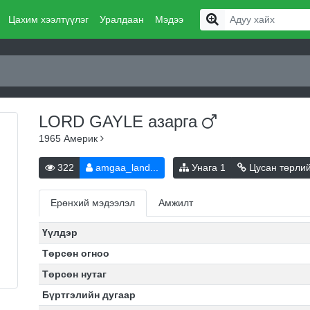
Цахим хээлтүүлэг
Уралдаан
Мэдээ
LORD GAYLE
азарга
1965
Америк
322
amgaa_land...
Унага
1
Цусан төрли
Ерөнхий мэдээлэл
Амжилт
Үүлдэр
Төрсөн огноо
Төрсөн нутаг
Бүртгэлийн дугаар