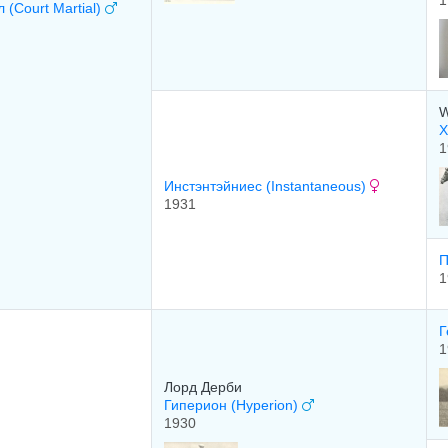
1
(Court Martial)
W
Х
1
Инстэнтэйниес (Instantaneous)
1931
П
1
Г
1
Лоpд Дepби
Гиперион (Hyperion)
1930