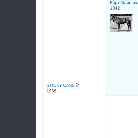
Корт Маршиэл 
1942
STICKY CASE
1958