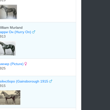
919
illiam Murland
арри Он (Hurry On)
913
икчер (Picture)
925
ейнсборо (Gainsborough 1915
915