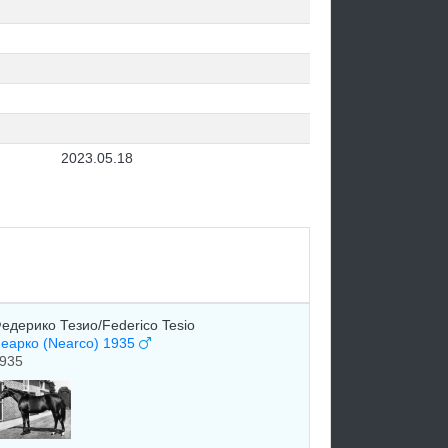
2023.05.18
едерико Тезио/Federico Tesio
еарко (Nearco) 1935
935