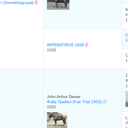
 (Somethingroyal)
M
К
1
C
1
IMPERATRICE 1938
1938
1
1
Ф
1
John Arthur Dewar
Фэйр Трайел (Fair Trial 1932)
1932
L
Л