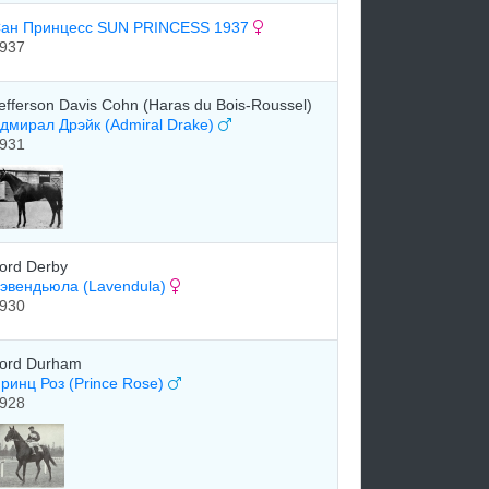
ан Принцесс SUN PRINCESS 1937
937
efferson Davis Cohn (Haras du Bois-Roussel)
дмирал Дрэйк (Admiral Drake)
931
ord Derby
эвендьюла (Lavendula)
930
ord Durham
ринц Роз (Prince Rose)
928