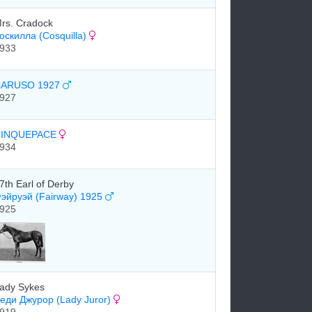
rs. Cradock
оскилла (Cosquilla)
933
ARUSO 1927
927
CINQUEPACE
934
7th Earl of Derby
эйруэй (Fairway) 1925
925
ady Sykes
еди Джурор (Lady Juror)