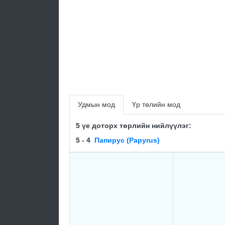
Удмын мод
Үр төлийн мод
5 үе доторх төрлийн нийлүүлэг:
5 - 4
Папирус (Papyrus)