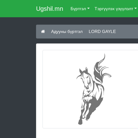
Ugshil.mn
Бүртгэл
Тэргүүлэх үзүүлэлт
Адууны бүртгэл
LORD GAYLE