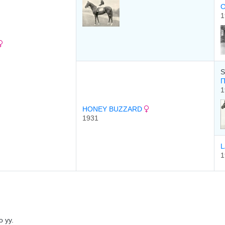
С
1
S
П
1
HONEY BUZZARD
1931
L
1
 уу.