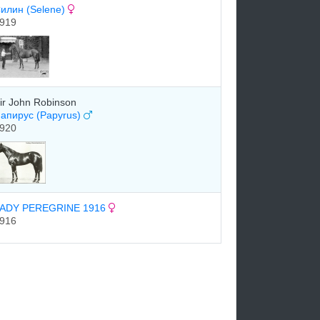
илин (Selene)
919
ir John Robinson
апирус (Papyrus)
920
ADY PEREGRINE 1916
916