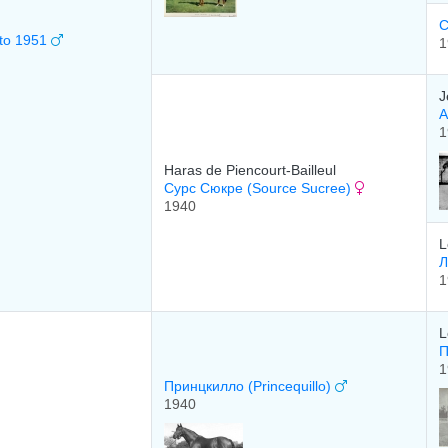
С
-to 1951
1
J
А
1
Haras de Piencourt-Bailleul
Сурс Сюкре (Source Sucree)
1940
L
Л
1
L
П
1
Принцкилло (Princequillo)
1940