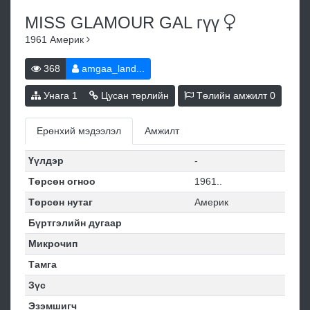
MISS GLAMOUR GAL
гүү
1961
Америк
368
amgaa_land...
Унага
1
Цусан төрлийн
Төлийн амжилт
0
Ерөнхий мэдээлэл
Амжилт
Үүлдэр
-
Төрсөн огноо
1961..
Төрсөн нутаг
Америк
Бүртгэлийн дугаар
Микрочип
Тамга
Зүс
Эзэмшигч