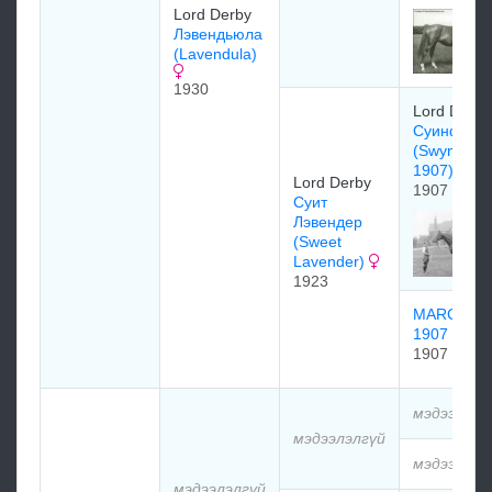
Lord Derby
Лэвендьюла
(Lavendula)
1930
Lord Derby
Суинфорд
(Swynford
1907)
Lord Derby
1907
Суит
Лэвендер
(Sweet
Lavender)
1923
MARCHET
1907
1907
мэдээлэлг
мэдээлэлгүй
мэдээлэлг
мэдээлэлгүй