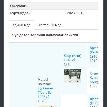
Үржүүлэгч
Бүртгэгдсэн
2023.03.12
Удмын мод
Үр төлийн мод
5 үе дотор төрлийн нийлүүлэг байхгүй
Брюлёр
(Bruleur)
Ксар (Ksar)
1910
1918
1910
1918
Кизил
Курган (Kizi
Marcel
Kourgan)
Boussac.
1899
Турбийон
(Tourbillon
1928
Дюрбар
1928
(Durbar)