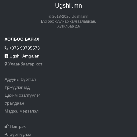
Ugshil.mn
© 2018-2026 Ugshil.mn
Бүх эрх хуулиар хамгаалагдсан.
Хувилбар 2.6
ХОЛБОО БАРИХ
+976 99735573
Ugshil Amgalan
Улаанбаатар хот
Адууны бүртгэл
Үржүүлэгчид
Цахим хээлтүүлэг
Уралдаан
Мэдээ, мэдээлэл
Нэвтрэх
Бүртгүүлэх