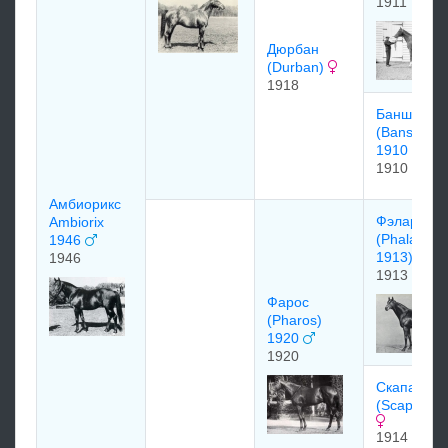
1911
Дюрбан
(Durban)
1918
Банши
(Banshee)
1910
1910
Амбиорикс
Фэларис
Ambiorix
(Phalaris
1946
1913)
1946
1913
Фарос
(Pharos)
1920
1920
Cкaпa Фло
(Scapa Flo
1914