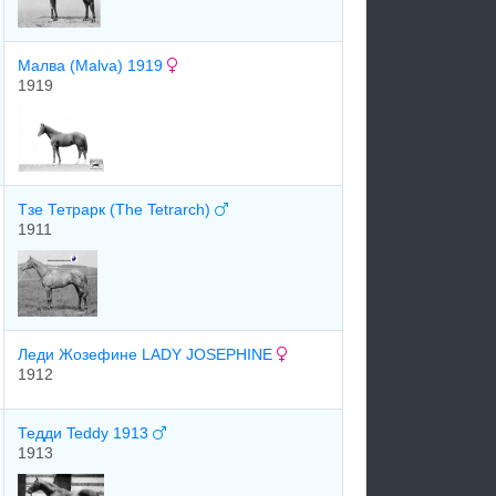
Малва (Malva) 1919
1919
Тзе Тетрарк (The Tetrarch)
1911
Леди Жозефине LADY JOSEPHINE
1912
Тедди Teddy 1913
1913