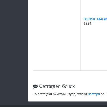
BONNIE MAGI
1924
Сэтгэгдэл бичих
Та сэтгэгдэл бичихийн тулд эхлээд
нэвтэрч
орно