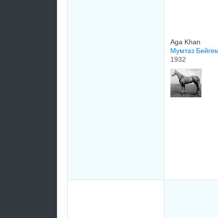
Aga Khan
Mумтаз Бeйгe
1932