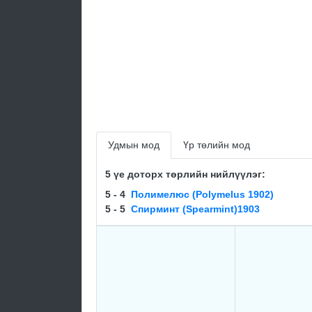
Удмын мод
Үр төлийн мод
5 үе доторх төрлийн нийлүүлэг:
5 - 4
Полимелюс (Polymelus 1902)
5 - 5
Спирминт (Spearmint)1903