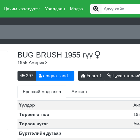
Цахим хээлтүүлэг
Уралдаан
Мэдээ
BUG BRUSH 1955
гүү
1955
Америк
297
amgaa_land...
Унага
1
Цусан төрли
Ерөнхий мэдээлэл
Амжилт
Үүлдэр
Ан
Төрсөн огноо
195
Төрсөн нутаг
Ам
Бүртгэлийн дугаар