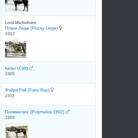
Lord Michelham
Плаки Лидж (Plucky Liege)
1912
Кельт (Celt)
1905
Фэйри Рэй (Fairy Ray)
1911
Полимелюс (Polymelus 1902)
1902