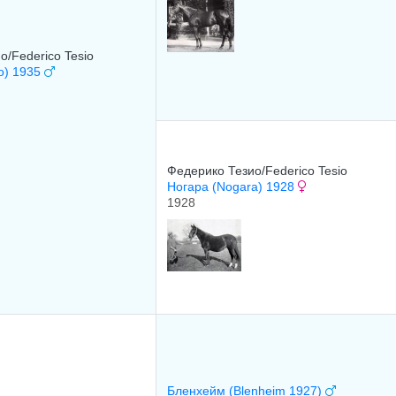
о/Federico Tesio
o) 1935
Федерико Тезио/Federico Tesio
Ногара (Nogara) 1928
1928
Бленхейм (Blenheim 1927)