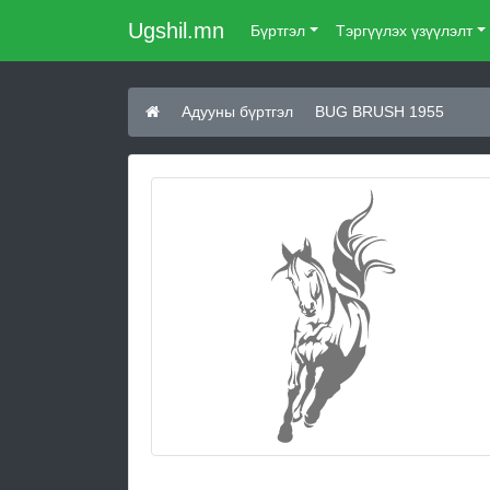
Ugshil.mn
Бүртгэл
Тэргүүлэх үзүүлэлт
Адууны бүртгэл
BUG BRUSH 1955