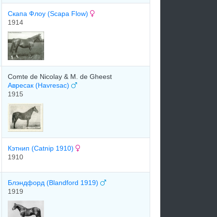
Cкaпa Флоу (Scapa Flow)
1914
Comte de Nicolay & M. de Gheest
Авресак (Havresac)
1915
Кэтнип (Catnip 1910)
1910
Блэндфорд (Blandford 1919)
1919