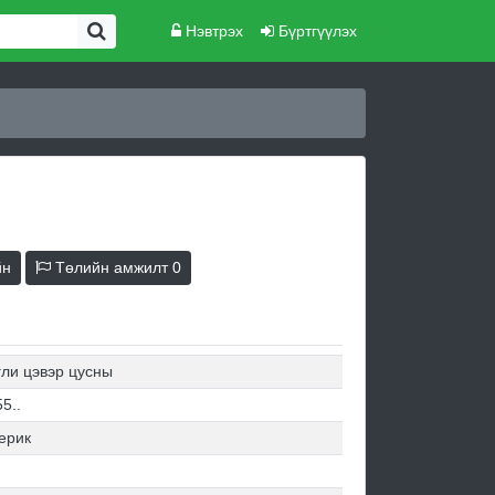
Нэвтрэх
Бүртгүүлэх
йн
Төлийн амжилт
0
гли цэвэр цусны
5..
ерик