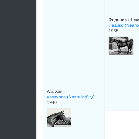
Федерико Тези
Неарко (Nearc
1935
Ага Хан
назрулла (Nasrullah)
1940