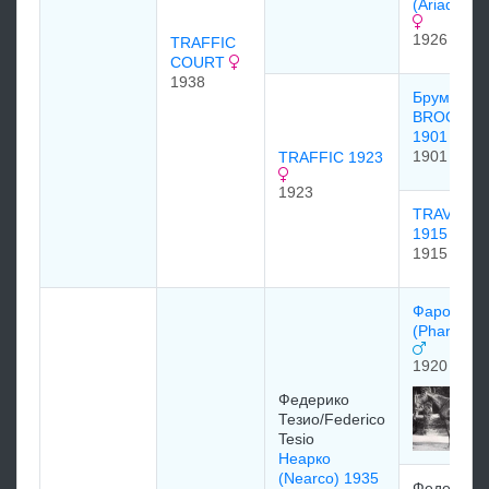
(Ariadne) 
1926
TRAFFIC
COURT
1938
Брумстик
BROOMST
1901
1901
TRAFFIC 1923
1923
TRAVERS
1915
1915
Фарос
(Pharos) 1
1920
Федерико
Тезио/Federico
Tesio
Неарко
(Nearco) 1935
Федерико