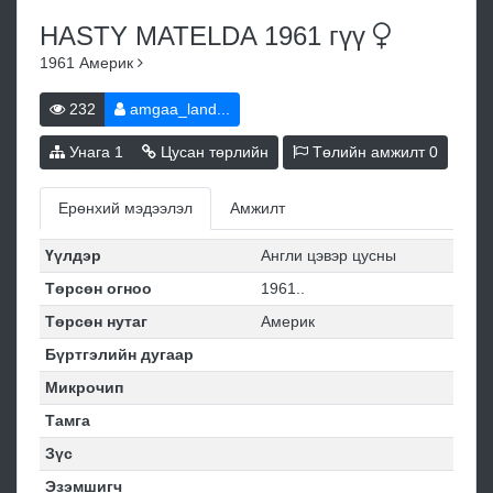
HASTY MATELDA 1961
гүү
1961
Америк
232
amgaa_land...
Унага
1
Цусан төрлийн
Төлийн амжилт
0
Ерөнхий мэдээлэл
Амжилт
Үүлдэр
Англи цэвэр цусны
Төрсөн огноо
1961..
Төрсөн нутаг
Америк
Бүртгэлийн дугаар
Микрочип
Тамга
Зүс
Эзэмшигч