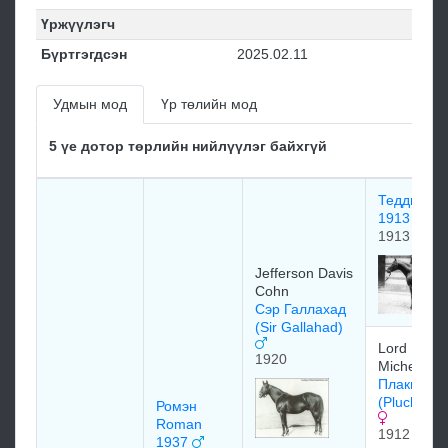
Үржүүлэгч
Бүртгэгдсэн
2025.02.11
Удмын мод
Үр төлийн мод
5 үе дотор төрлийн нийлүүлэг байхгүй
Тедди Ted
1913
1913
Jefferson Davis
Cohn
Сэр Галлахад
(Sir Gallahad)
Lord
1920
Michelham
Плаки Ли
(Plucky Li
Ромэн
Roman
1912
1937