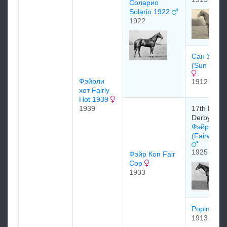
Соларио
Solario 1922
1922
Сан Уорш
(Sun Worsh
Фэйрли
1912
хот Fairly
Hot 1939
1939
17th Earl o
Derby
Фэйруэй
(Fairway) 
1925
Фэйр Коп Fair
Cop
1933
Popingaol
1913