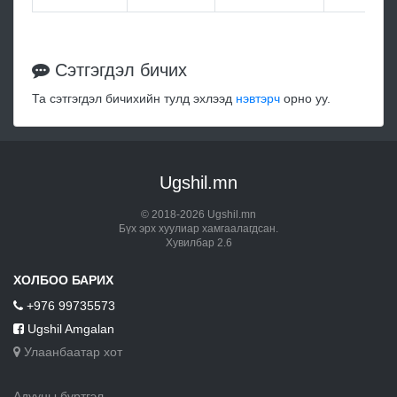
Сэтгэгдэл бичих
Та сэтгэгдэл бичихийн тулд эхлээд
нэвтэрч
орно уу.
Ugshil.mn
© 2018-2026 Ugshil.mn
Бүх эрх хуулиар хамгаалагдсан.
Хувилбар 2.6
ХОЛБОО БАРИХ
+976 99735573
Ugshil Amgalan
Улаанбаатар хот
Адууны бүртгэл