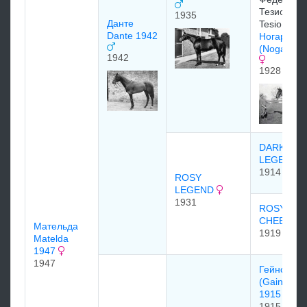
Тезио/Fede
1935
Данте
Tesio
Dante 1942
Ногара
(Nogara) 
1942
1928
DARK
LEGEND
1914
ROSY
LEGEND
1931
ROSY
CHEEKS
Мательда
1919
Matelda
1947
1947
Гейнсборо
(Gainsbor
1915
1915