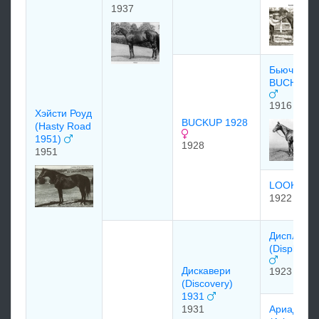
1937
Бьючан
BUCHAN 1
1916
Хэйсти Роуд
BUCKUP 1928
(Hasty Road
1951)
1928
1951
LOOK UP
1922
Диcплэй
(Display) 
Диcкавеpи
1923
(Discovery)
1931
1931
Аpиадна