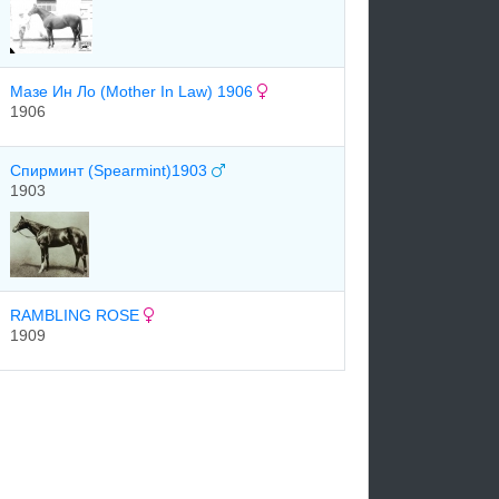
Мазе Ин Ло (Mother In Law) 1906
1906
Спирминт (Spearmint)1903
1903
RAMBLING ROSE
1909