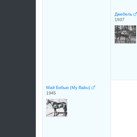
Джебель
1937
Май Бэбью (My Babu)
1945