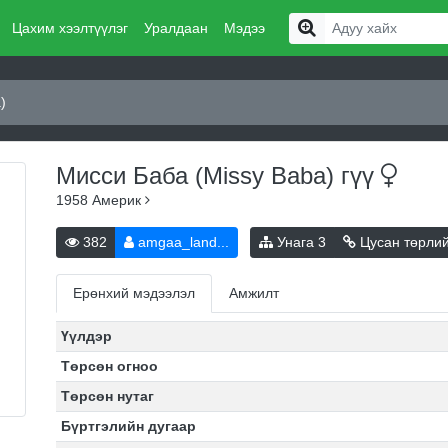
Цахим хээлтүүлэг
Уралдаан
Мэдээ
)
Мисси Баба (Missy Baba)
гүү
1958
Америк
382
amgaa_land...
Унага
3
Цусан төрли
Ерөнхий мэдээлэл
Амжилт
Үүлдэр
Төрсөн огноо
Төрсөн нутаг
Бүртгэлийн дугаар