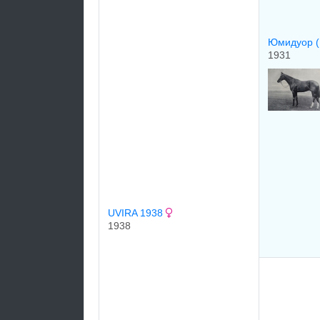
Юмидуор (
1931
UVIRA 1938
1938