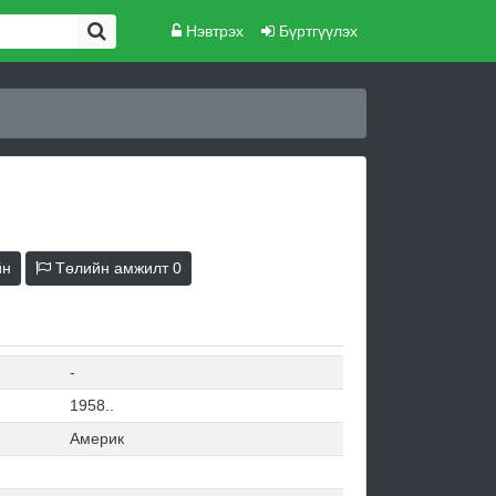
Нэвтрэх
Бүртгүүлэх
йн
Төлийн амжилт
0
-
1958..
Америк