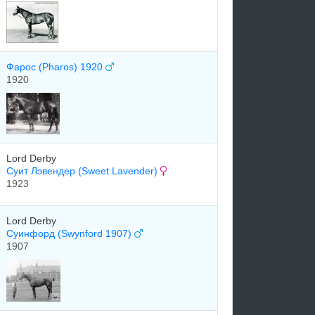
Фарос (Pharos) 1920
1920
Lord Derby
Суит Лэвендер (Sweet Lavender)
1923
Lord Derby
Суинфорд (Swynford 1907)
1907