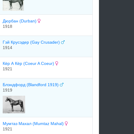
Дюрбан (Durban)
1918
Гэй Крусэдер (Gay Crusader)
1914
Кёр А Кёр (Coeur A Coeur)
1921
Блэндфорд (Blandford 1919)
1919
Мумтаз Махал (Mumtaz Mahal)
1921