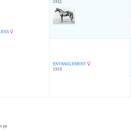
1911
LESS
ENTANGLEMENT
1915
 уу.