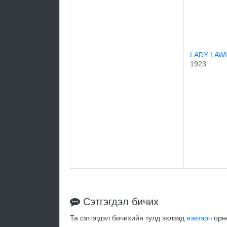
LADY LAW
1923
Сэтгэгдэл бичих
Та сэтгэгдэл бичихийн тулд эхлээд
нэвтэрч
орно