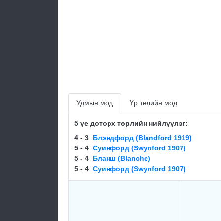
Удмын мод
Үр төлийн мод
5 үе доторх төрлийн нийлүүлэг:
4 - 3
Блэндфорд (Blandford 1919)
5 - 4
Суинфорд (Swynford 1907)
5 - 4
Бланш (Blanche)
5 - 4
Суинфорд (Swynford 1907)