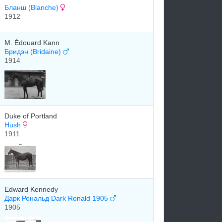
Бланш (Blanche)
1912
M. Édouard Kann
Бридэн (Bridaine)
1914
Duke of Portland
Hush
1911
Edward Kennedy
Дарк Рональд Dark Ronald 1905
1905