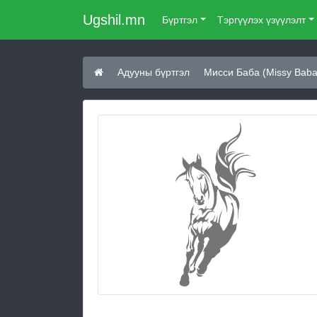
Ugshil.mn
Бүртгэл
Тэргүүлэх үзүүлэлт
Адууны бүртгэл
Мисси Баба (Missy Baba