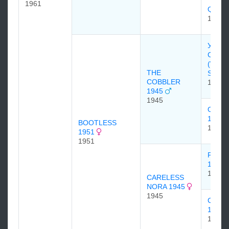
1961
QUIRE
1918
Уиндз
Слипп
(Wind
THE
Slippe
COBBLER
1939
1945
1945
OVER
1937
BOOTLESS
1937
1951
1951
PANO
1936
1936
CARELESS
NORA 1945
1945
CARE
1937
1937