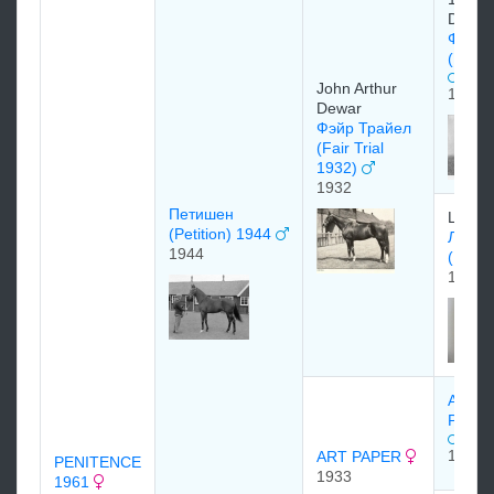
Derby
Фэйру
(Fairw
John Arthur
1925
Dewar
Фэйр Трайел
(Fair Trial
1932)
1932
Петишен
Lady 
(Petition) 1944
Леди 
1944
(Lady 
1919
ARTI
PROO
1926
ART PAPER
PENITENCE
1933
1961