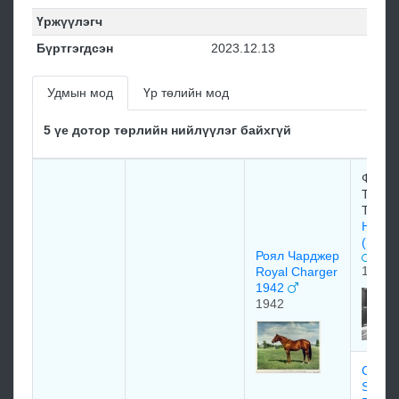
Үржүүлэгч
Бүртгэгдсэн
2023.12.13
Удмын мод
Үр төлийн мод
5 үе дотор төрлийн нийлүүлэг байхгүй
Федер
Тезио/
Tesio
Неарк
(Near
Роял Чарджер
1935
Royal Charger
1942
1942
Сан П
SUN