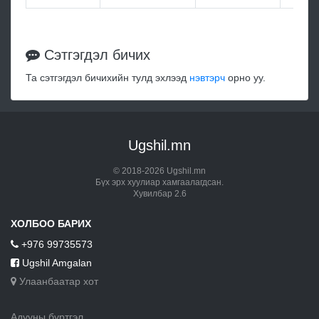
Сэтгэгдэл бичих
Та сэтгэгдэл бичихийн тулд эхлээд
нэвтэрч
орно уу.
Ugshil.mn
© 2018-2026 Ugshil.mn
Бүх эрх хуулиар хамгаалагдсан.
Хувилбар 2.6
ХОЛБОО БАРИХ
+976 99735573
Ugshil Amgalan
Улаанбаатар хот
Адууны бүртгэл