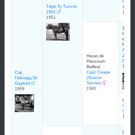
PRIN
Тёрн Ту Turn-to
1937
1951
1937
1951
Jeffer
Cohn 
du Boi
Rousse
Адми
Дрэйк 
Haras de
Drake
Piencourt-
1931
Bailleul
Сурс Сюкре
Сэр
(Source
Гейлорд Sir
Sucree)
Gaylord
1940
1959
Lord 
Лэвен
(Lave
1930
Lord 