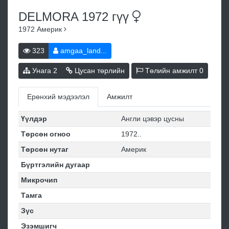
DELMORA 1972
гүү
1972
Америк
323
amgaa_land...
Унага
2
Цусан төрлийн
Төлийн амжилт
0
Ерөнхий мэдээлэл
Амжилт
Үүлдэр
Англи цэвэр цусны
Төрсөн огноо
1972..
Төрсөн нутаг
Америк
Бүртгэлийн дугаар
Микрочип
Тамга
Зүс
Эзэмшигч