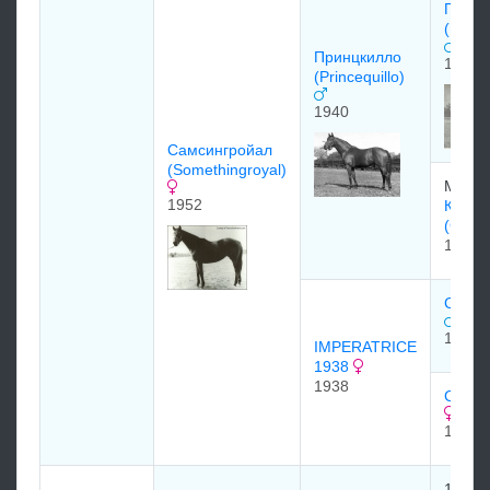
Принц
(Princ
Принцкилло
1928
(Princequillo)
1940
Самсингрoйал
(Somethingroyal)
Mrs. 
1952
Коски
(Cosqu
1933
CARU
1927
IMPERATRICE
1938
1938
CINQ
1934
17th E