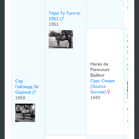
SUN
PRIN
Тёрн Ту Turn-to
1937
1951
1937
1951
Jeffe
Cohn 
du Bo
Rouss
Адми
Дрэйк
Haras de
Drak
Piencourt-
1931
Bailleul
Сурс Сюкре
Сэр
(Source
Гейлорд Sir
Sucree)
Gaylord
1940
1959
Lord 
Лэве
(Lave
1930