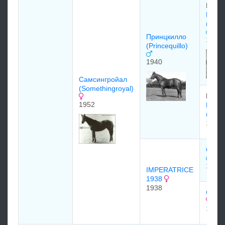
Lord
Принц
(Prin
Принцкилло
1928
(Princequillo)
1940
Самсингрoйал
(Somethingroyal)
Mrs. 
1952
Коск
(Cosq
1933
CARU
1927
IMPERATRICE
1938
1938
CINQ
1934