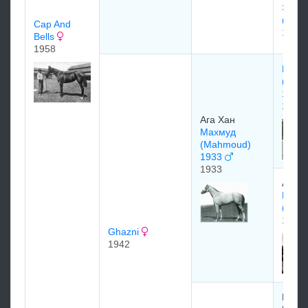
Элпо
(Alpo
Cap And
1937
Bells
1958
Блен
(Blen
1927
1927
Ага Хан
Махмуд
(Mahmoud)
1933
1933
Ага Х
Маx 
(Mah
1928
Ghazni
1942
Bous