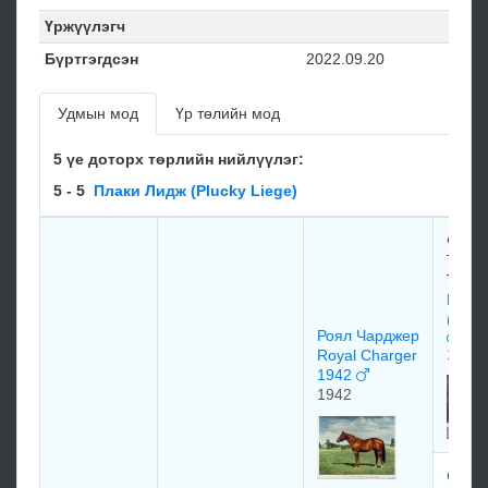
Үржүүлэгч
Бүртгэгдсэн
2022.09.20
Удмын мод
Үр төлийн мод
5 үе доторх төрлийн нийлүүлэг:
5 - 5
Плаки Лидж (Plucky Liege)
Феде
Тезио
Tesio
Неар
(Near
Роял Чарджер
1935
Royal Charger
1942
1942
Сан 