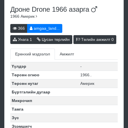
Дроне Drone 1966
азарга
1966
Америк
366
amgaa_land...
Унага
1
Цусан төрлийн
Төлийн амжилт
0
Ерөнхий мэдээлэл
Амжилт
Үүлдэр
-
Төрсөн огноо
1966..
Төрсөн нутаг
Америк
Бүртгэлийн дугаар
Микрочип
Тамга
Зүс
Эзэмшигч