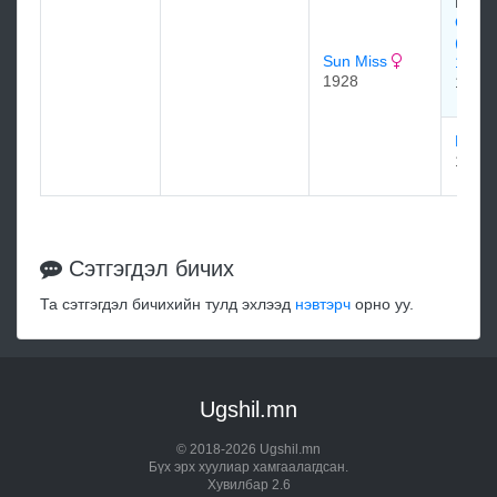
Marce
Сан 
(Sun 
Sun Miss
1915
1928
1915
MISS
1918
Сэтгэгдэл бичих
Та сэтгэгдэл бичихийн тулд эхлээд
нэвтэрч
орно уу.
Ugshil.mn
© 2018-2026 Ugshil.mn
Бүх эрх хуулиар хамгаалагдсан.
Хувилбар 2.6